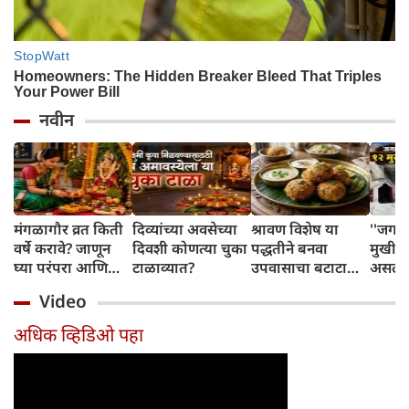
नवीन
मंगळागौर व्रत किती
दिव्यांच्या अवसेच्या
श्रावण विशेष या
''जगा
वर्षे करावे? जाणून
दिवशी कोणत्या चुका
पद्धतीने बनवा
मुखी श
घ्या परंपरा आणि
टाळाव्यात?
उपवासाचा बटाटा
असलेल्
नियम
वडा; सर्वजण कौतुक
पांडव 
Video
करतील
लपवत
अधिक व्हिडिओ पहा