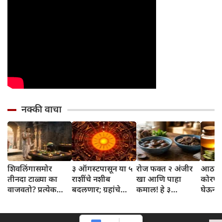
नक्की वाचा
शिवलिंगासमोर
३ ऑगस्टपासून या ५
रोज फक्त २ अंजीर
आठवड्
तीनदा टाळ्या का
राशींचे नशीब
खा आणि पाहा
कोरफड
वाजवतो? प्रत्येक
बदलणार; ग्रहांचे
कमाल! हे ३
घेऊन 
टाळीमागील अर्थ
नकारात्मक प्रभाव
आरोग्यदायी फायदे
चमकदा
जाणून घ्या
संपतील आणि शुभ
तुम्हाला ठाऊक
मिळवा,
दिवसांची सुरुवात
आहेत का?
घ्या