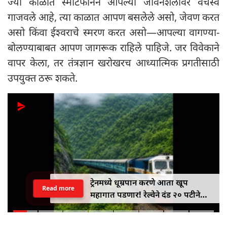
ज्या काळात स्मार्टफोनने आपल्या जीवनशैलीवर वर्चस्व
गाजवले आहे, त्या काळात आपण बसलेले असो, जेवण करत
असो किंवा ईश्वराचे स्मरण करत असो—आपल्या वागण्या-
बोलण्याबाबत आपण जागरूक राहिले पाहिजे. जर विवेकाने
वापर केला, तर तंत्रज्ञान खरोखरच आध्यात्मिक प्रगतीसाठी
उपयुक्त ठरू शकते.
ट्रेनमध्ये धूम्रपान करणे आता खूप
Read more
महागात पडणार! रेल्वेने दंड २० पटीने
वाढवून ₹१०० वरून ₹२,००० केला