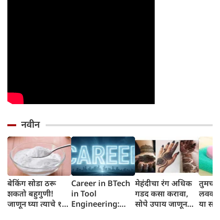
नवीन
बेकिंग सोडा ठरू
Career in BTech
मेहंदीचा रंग अधिक
तुमचा
शकतो बहुगुणी!
in Tool
गडद कसा करावा,
लवकर 
जाणून घ्या त्याचे १०
Engineering:
सोपे उपाय जाणून
या सोप्
आरोग्य आणि सौंदर्य
बीटेक इन टूल
घ्या
वापरू