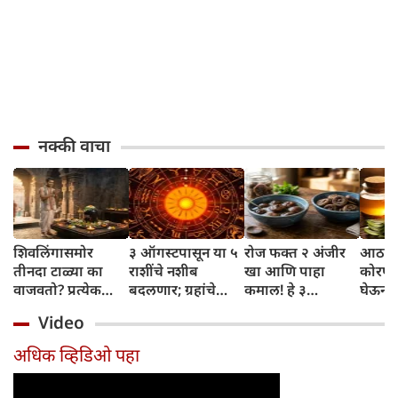
नक्की वाचा
शिवलिंगासमोर
३ ऑगस्टपासून या ५
रोज फक्त २ अंजीर
आठवड्
तीनदा टाळ्या का
राशींचे नशीब
खा आणि पाहा
कोरफड
वाजवतो? प्रत्येक
बदलणार; ग्रहांचे
कमाल! हे ३
घेऊन 
टाळीमागील अर्थ
नकारात्मक प्रभाव
आरोग्यदायी फायदे
चमकदा
Video
जाणून घ्या
संपतील आणि शुभ
तुम्हाला ठाऊक
मिळवा,
दिवसांची सुरुवात
आहेत का?
घ्या
अधिक व्हिडिओ पहा
होईल