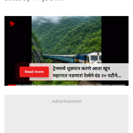
ट्रेनमध्ये धूम्रपान करणे आता खूप
Read more
महागात पडणार! रेल्वेने दंड २० पटीने
वाढवून ₹१०० वरून ₹२,००० केला