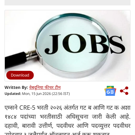
Download
Written By:
वेबदुनिया फीचर टीम
Updated:
Mon, 15 Jun 2026 (22:56 IST)
एम्सने CRE-5 भरती २०२६ अंतर्गत गट ब आणि गट क अशा
१४८४ पदांच्या भरतीसाठी अधिसूचना जारी केली आहे.
दहावी, बारावी उत्तीर्ण, पदवीधर आणि पदव्युत्तर पदवीधर
उमेदवार ३ जुलैपर्यंत ऑनलाइन अर्ज करू शकतात.