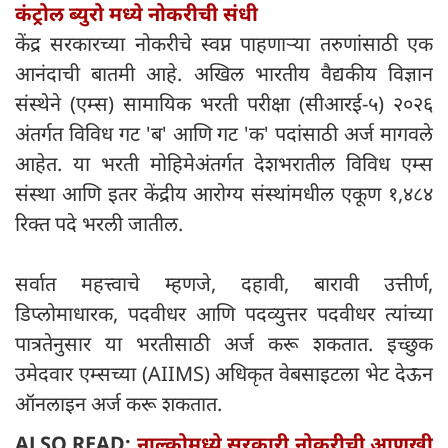
कंट्रोल ब्युरो मध्ये नोकरीची संधी
केंद्र सरकारच्या नोकरीचे स्वप्न पाहणाऱ्या तरुणांसाठी एक
आनंदाची बातमी आहे. अखिल भारतीय वैद्यकीय विज्ञान
संस्थेने (एम्स) सामायिक भरती परीक्षा (सीआरई-५) २०२६
अंतर्गत विविध गट 'ब' आणि गट 'क' पदांसाठी अर्ज मागवले
आहेत. या भरती मोहिमेअंतर्गत देशभरातील विविध एम्स
संस्था आणि इतर केंद्रीय आरोग्य संस्थांमधील एकूण १,४८४
रिक्त पदे भरली जातील.
सर्वात महत्त्वाचे म्हणजे, दहावी, बारावी उत्तीर्ण,
डिप्लोमाधारक, पदवीधर आणि पदव्युत्तर पदवीधर त्यांच्या
पात्रतेनुसार या भरतीसाठी अर्ज करू शकतात. इच्छुक
उमेदवार एम्सच्या (AIIMS) अधिकृत वेबसाइटला भेट देऊन
ऑनलाइन अर्ज करू शकतात.
ALSO READ:
नाल्कोमध्ये सरकारी नोकरीची आणखी