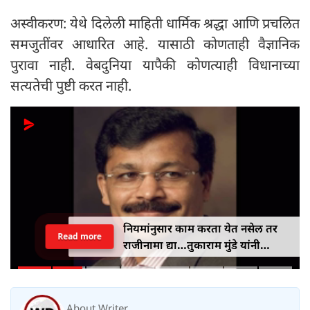
अस्वीकरण: येथे दिलेली माहिती धार्मिक श्रद्धा आणि प्रचलित
समजुतींवर आधारित आहे. यासाठी कोणताही वैज्ञानिक
पुरावा नाही. वेबदुनिया यापैकी कोणत्याही विधानाच्या
सत्यतेची पुष्टी करत नाही.
उद्घाटनानंतर अवघ्या २२ दिवसांत रस्ता
Read more
खचला, वाळवण्यासाठी लाव पंखा!
अखिलेश यादवांचा भाजपवर जोरदार
टोला
About Writer