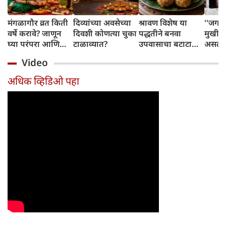
मंगळागौर व्रत किती
दिव्यांच्या अवसेच्या
श्रावण विशेष या
''जगा
वर्षे करावे? जाणून
दिवशी कोणत्या चुका
पद्धतीने बनवा
मुखी श
घ्या परंपरा आणि
टाळाव्यात?
उपवासाचा बटाटा
असलेल्
नियम
वडा; सर्वजण कौतुक
पांडव 
Video
करतील
लपवत
अधिक व्हिडिओ पहा