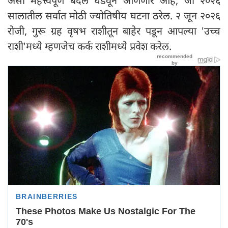
असा महत्त्वपूर्ण बदल घडवून आणणार आहे, जो २०२६
सालातील सर्वात मोठी ज्योतिषीय घटना ठरेल. २ जून २०२६
रोजी, गुरू ग्रह वृषभ राशीतून बाहेर पडून आपल्या 'उच्च
राशी'मध्ये म्हणजेच कर्क राशीमध्ये प्रवेश करेल.