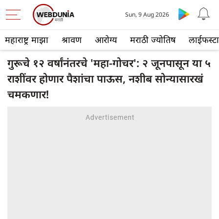
Sun, 9 Aug 2026
महाराष्ट्र माझा
श्रावण
आरोग्य
मराठी ज्योतिष
लाईफस्ट
गुरूचे १२ वर्षांनंतरचे 'महा-गोचर': २ जूनपासून या ५
राशींवर होणार पैशांचा पाऊस, नशीब सोन्यासारखं
चमकणार!