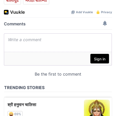
बॉलीवूड
मराठी बातम्या