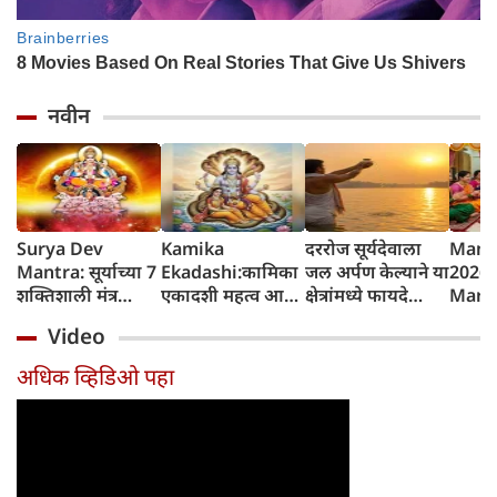
नवीन
Surya Dev
Kamika
दररोज सूर्यदेवाला
Mang
Mantra: सूर्याच्या 7
Ekadashi:कामिका
जल अर्पण केल्याने या
2026 
शक्तिशाली मंत्र
एकादशी महत्व आणि
क्षेत्रांमध्ये फायदे
Marat
जपल्याने सर्व इच्छा
व्रत कथा
होतात, रविवारला
शुभेच्छ
Video
पूर्ण होतात, रविवारी
विशेष महत्त्व
कोणत्याही एका
अधिक व्हिडिओ पहा
मंत्राचा जप करा