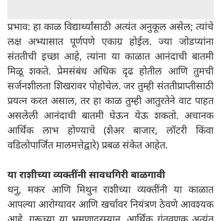
प्रभाव: हा काळ विद्यार्थ्यांसाठी अत्यंत अनुकूल असेल; त्यांचे
लक्ष अभ्यासात पूर्णपणे एकाग्र होईल. ज्या जोडप्यांना
संततीची इच्छा आहे, त्यांना या काळात आनंदाची बातमी
मिळू शकते. प्रेमसंबंध अधिक दृढ होतील आणि तुमची
सर्जनशीलता शिखरावर पोहोचेल. जर तुम्ही संततीप्राप्तीसाठी
प्रयत्न करत असाल, तर हा काळ तुम्ही आतुरतेने वाट पाहत
असलेली आनंदाची बातमी घेऊन येऊ शकतो. अचानक
आर्थिक लाभ होण्याचे (शेअर बाजार, लॉटरी किंवा
वडिलोपार्जित मालमत्तेद्वारे) प्रबळ संकेत आहेत.
या राशीच्या व्यक्तींनी सावधगिरी बाळगावी
धनु, मकर आणि मिथुन राशीच्या व्यक्तींनी या काळात
आपल्या आरोग्यावर आणि खर्चावर नियंत्रण ठेवणे आवश्यक
आहे. गुरूच्या या भ्रमणादरम्यान, आर्थिक गुंतवणूक अत्यंत