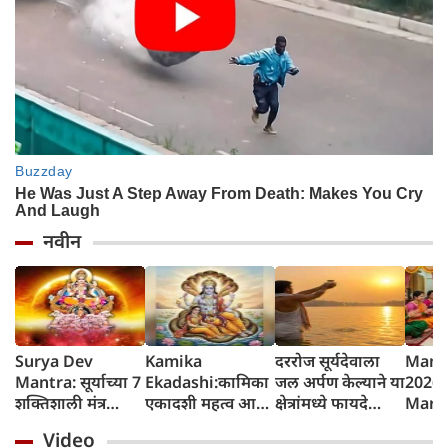
नवीन
Surya Dev
Kamika
दररोज सूर्यदेवाला
Mang
Mantra: सूर्याच्या 7
Ekadashi:कामिका
जल अर्पण केल्याने या
2026 
शक्तिशाली मंत्र
एकादशी महत्व आणि
क्षेत्रांमध्ये फायदे
Marat
जपल्याने सर्व इच्छा
व्रत कथा
होतात, रविवारला
शुभेच्छ
Video
पूर्ण होतात, रविवारी
विशेष महत्त्व