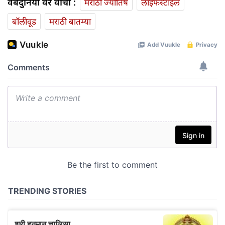
वेबदुनिया वर वाचा :
मराठी ज्योतिष
लाईफस्टाईल
बॉलीवूड
मराठी बातम्या