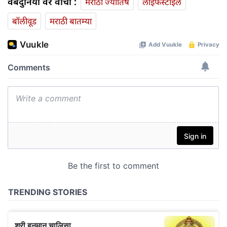
वेबदुनिया वर वाचा :
मराठी ज्योतिष
लाईफस्टाईल
बॉलीवूड
मराठी बातम्या