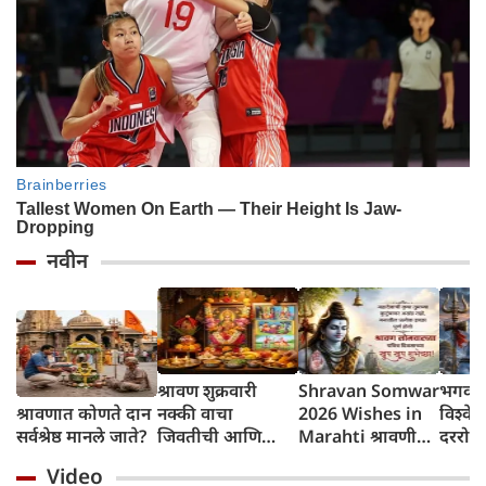
नवीन
श्रावण शुक्रवारी
Shravan Somwar
भगवान 
श्रावणात कोणते दान
नक्की वाचा
2026 Wishes in
विश्वेश
सर्वश्रेष्ठ मानले जाते?
जिवतीची आणि
Marahti श्रावणी
दररोज 
देवीची ही पवित्र
सोमवरच्या शुभेच्छा
मिळत
Video
कहाणी