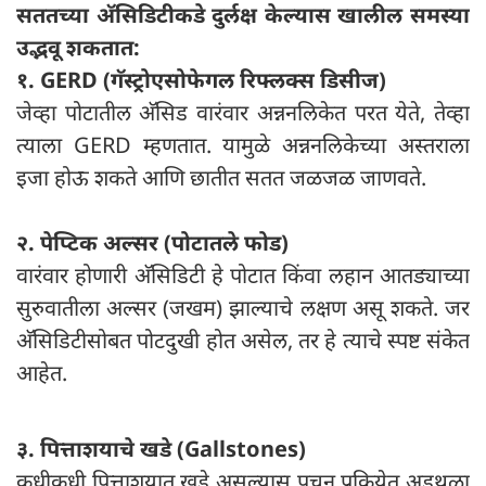
सततच्या अ‍ॅसिडिटीकडे दुर्लक्ष केल्यास खालील समस्या
उद्भवू शकतात:
१. GERD (गॅस्ट्रोएसोफेगल रिफ्लक्स डिसीज)
जेव्हा पोटातील अ‍ॅसिड वारंवार अन्ननलिकेत परत येते, तेव्हा
त्याला GERD म्हणतात. यामुळे अन्ननलिकेच्या अस्तराला
इजा होऊ शकते आणि छातीत सतत जळजळ जाणवते.
२. पेप्टिक अल्सर (पोटातले फोड)
वारंवार होणारी अ‍ॅसिडिटी हे पोटात किंवा लहान आतड्याच्या
सुरुवातीला अल्सर (जखम) झाल्याचे लक्षण असू शकते. जर
अ‍ॅसिडिटीसोबत पोटदुखी होत असेल, तर हे त्याचे स्पष्ट संकेत
आहेत.
३. पित्ताशयाचे खडे (Gallstones)
कधीकधी पित्ताशयात खडे असल्यास पचन प्रक्रियेत अडथळा