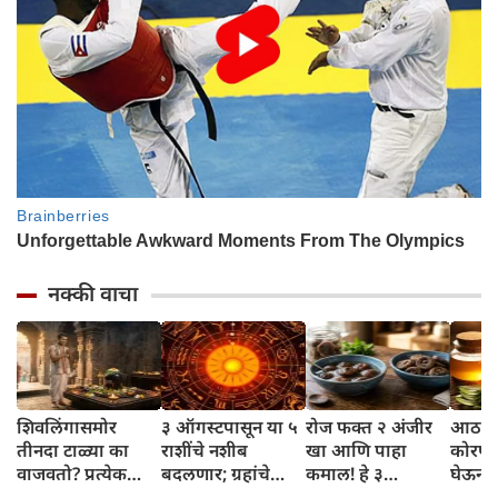
नक्की वाचा
शिवलिंगासमोर
३ ऑगस्टपासून या ५
रोज फक्त २ अंजीर
आठवड्
तीनदा टाळ्या का
राशींचे नशीब
खा आणि पाहा
कोरफड
वाजवतो? प्रत्येक
बदलणार; ग्रहांचे
कमाल! हे ३
घेऊन 
टाळीमागील अर्थ
नकारात्मक प्रभाव
आरोग्यदायी फायदे
चमकदा