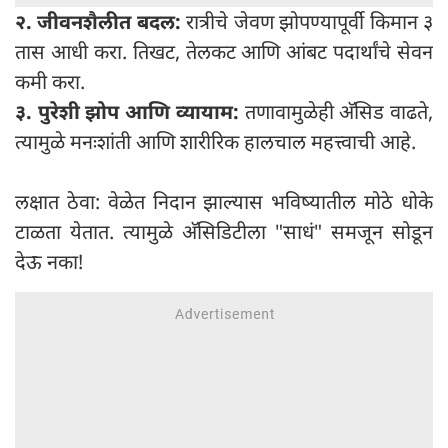
२. जीवनशैलीत बदल:
रात्रीचे जेवण झोपण्यापूर्वी किमान ३
तास आधी करा. तिखट, तेलकट आणि आंबट पदार्थांचे सेवन
कमी करा.
३. पुरेशी झोप आणि व्यायाम:
तणावामुळेही अ‍ॅसिड वाढते,
त्यामुळे मनःशांती आणि शारीरिक हालचाल महत्त्वाची आहे.
लक्षात ठेवा: वेळेत निदान झाल्यास भविष्यातील मोठे धोके
टाळता येतात. त्यामुळे अ‍ॅसिडिटीला "साधं" समजून सोडून
देऊ नका!