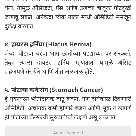
येतो. यामुळे अ‍ॅसिडिटी, गॅस आणि उजव्या बाजूला पोटदुखी
जाणवू शकते. अनेकदा लोक याला साधी अ‍ॅसिडिटी समजून
दुर्लक्ष करतात.
४. हायटस हर्निया (Hiatus Hernia)
जेव्हा पोटाचा वरचा भाग छातीच्या पडद्याच्या वर सरकतो,
तेव्हा त्याला हायटस हर्निया म्हणतात. यामुळे अ‍ॅसिड
सहजपणे वर येते आणि तीव्र जळजळ होते.
५. पोटाचा कर्करोग (Stomach Cancer)
हे ऐकायला भीतीदायक वाटू शकते, पण दीर्घकाळ टिकणारी
अ‍ॅसिडिटी, अचानक कमी होणारे वजन आणि भूक न लागणे
ही पोटाच्या कॅन्सरची सुरुवातीची लक्षणे असू शकतात.