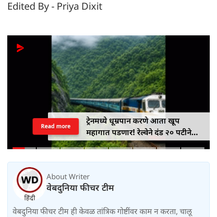
Edited By - Priya Dixit
ट्रेनमध्ये धूम्रपान करणे आता खूप
Read more
महागात पडणार! रेल्वेने दंड २० पटीने
वाढवून ₹१०० वरून ₹२,००० केला
About Writer
वेबदुनिया फीचर टीम
वेबदुनिया फीचर टीम ही केवळ तांत्रिक गोष्टींवर काम न करता, चालू