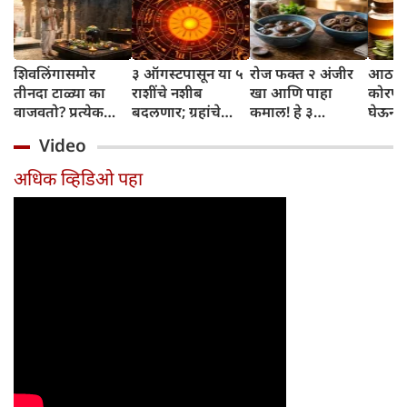
शिवलिंगासमोर
३ ऑगस्टपासून या ५
रोज फक्त २ अंजीर
आठवड्
तीनदा टाळ्या का
राशींचे नशीब
खा आणि पाहा
कोरफड
वाजवतो? प्रत्येक
बदलणार; ग्रहांचे
कमाल! हे ३
घेऊन 
टाळीमागील अर्थ
नकारात्मक प्रभाव
आरोग्यदायी फायदे
चमकदा
Video
जाणून घ्या
संपतील आणि शुभ
तुम्हाला ठाऊक
मिळवा,
दिवसांची सुरुवात
आहेत का?
घ्या
अधिक व्हिडिओ पहा
होईल