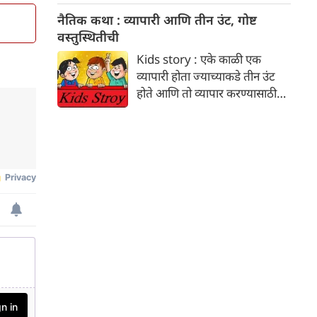
खूप कमी तापमानावर चालवणे
किंवा घाई करण्याऐवजी,
नैतिक कथा : व्यापारी आणि तीन उंट, गोष्ट
आरोग्यासाठी हानिकारक ठरू शकते.
समजूतदारपणे चर्चा करणे महत्त्वाचे
वस्तुस्थितीची
आहे. आपल्या पालकांना पटवून
Kids story : एके काळी एक
देण्याचे पाच सोपे मार्ग जाणून घ्या,
व्यापारी होता ज्याच्याकडे तीन उंट
ज्यामुळे तुमच्या नात्यातील विश्वास
होते आणि तो व्यापार करण्यासाठी
आणि जवळीक वाढू शकते.
अनेक शहरांतून प्रवास करत असे.
एके रात्री प्रवास करत असताना त्याने
विश्रांती घेण्यासाठी एका धर्मशाळेत
थांबण्याचे ठरवले. व्यापाऱ्याने आपले
उंट बांधायला सुरुवात केली.