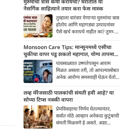
मुरुमांचा त्रास कमी करायचा? घरातील या
ऑनलाइन अर्ज करू शकतात.
नैसर्गिक साहित्याने तयार करा फेस मास्क
तुम्हाला वारंवार येणाऱ्या मुरुमांचा त्रास
होतोय आणि महागड्या उत्पादनांवर
पैसे खर्च करायचे नाहीत का? तुमच्या
स्वयंपाकघरातील काही सोपे घटक
मदत करू शकतात. या लेखात,
Monsoon Care Tips: मान्सूनमध्ये एसीचा
तुमच्या त्वचेला नैसर्गिकरित्या
चुकीचा वापर पडू शकतो महागात, योग्य तापमान
चमकदार कांती देण्यासाठी, फक्त १०
जाणून घ्या
पावसाळ्यात उष्णतेपासून आराम
मिनिटांत तयार करता येणाऱ्या काही
मिळत असला तरी, तो आपल्यासोबत
घरगुती फेस मास्कबद्दल जाणून घ्या
अनेक आरोग्य समस्याही घेऊन येतो.
या काळात आर्द्रता वाढते आणि
शरीराचे तापमान वारंवार कमी-जास्त
लव्ह मॅरेजसाठी पालकांची संमती हवी आहे? या
होते. ही आर्द्रता टाळण्यासाठी, अनेक
सोप्या टिप्स नक्की वापरा
लोक त्यांच्या घरातील आणि
प्रेमविवाहाचा निर्णय घेतल्यानंतर,
कार्यालयातील एसी १६ ते १८ अंश
सर्वात मोठे आव्हान अनेकदा कुटुंबाची
सेल्सिअसवर सेट करतात. मात्र,
संमती मिळवणे हे असते. अशा
डॉक्टरांच्या मते पावसाळ्यात एसी
परिस्थितीत, वाद घालण्याऐवजी