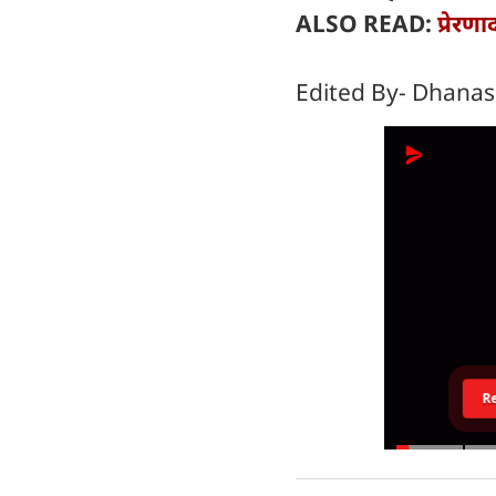
ALSO READ:
प्रेर
Edited By- Dhanas
R