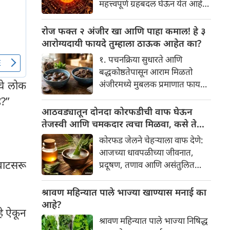
महत्त्वपूर्ण ग्रहबदल घेऊन येत आहे.
यामागे खोलवर रुजलेल्या पौराणिक
ग्रह आणि नक्षत्रांची ही विशेष
श्रद्धा, आध्यात्मिक अर्थ आणि काही
हालचाल अनेक राशींच्या जीवनात
रोज फक्त २ अंजीर खा आणि पाहा कमाल! हे ३
वैज्ञानिक तर्कदेखील आहेत. चला, या
सकारात्मक बदल घडवून आणणार
आरोग्यदायी फायदे तुम्हाला ठाऊक आहेत का?
अनोख्या परंपरेमागील अर्थ
आहे. विशेषतः ३ ऑगस्ट रोजी एक
सविस्तरपणे समजून घेऊया.
१. पचनक्रिया सुधारते आणि
अत्यंत दुर्मिळ आणि फलदायी
बद्धकोष्ठतेपासून आराम मिळतो
ग्रहस्थिती (संयोग) तयार होत आहे.
अंजीरमध्ये मुबलक प्रमाणात फायबर
चे लोक
या दिवशी तयार होणारे शुभ योग,
असते. जर तुम्हाला वारंवार
े?”
ग्रहांची स्थिती आणि या गोचरमुळे
बद्धकोष्ठता, गॅस किंवा अपचनाचा
आठवड्यातून दोनदा कोरफडीची वाफ घेऊन
ज्यांचे नशीब उजळणार आहे अशा
त्रास होत असेल, तर अंजीर
तेजस्वी आणि चमकदार त्वचा मिळवा, कसे ते
भाग्यवान राशींबद्दल आपण जाणून
तुमच्यासाठी वरदान ठरू शकते. हे
जाणून घ्या
घेऊया!
कोरफड जेलने चेहऱ्याला वाफ देणे:
आतड्यांची स्वच्छता ठेवण्यास मदत
आजच्या धावपळीच्या जीवनात,
करते. पचनसंस्था मजबूत करून पोट
वाटसरू
प्रदूषण, तणाव आणि असंतुलित
साफ होण्यास मदत करते.
आहार यांचा आपल्या त्वचेवर
नकारात्मक परिणाम होऊ शकतो.
श्रावण महिन्यात पाले भाज्या खाण्यास मनाई का
आपल्या त्वचेची चमक हळूहळू कमी
आहे?
हे ऐकून
होते, ज्यामुळे निस्तेजपणा, मुरुमे
श्रावण महिन्यात पाले भाज्या निषिद्ध
आणि ब्लॅकहेड्स यांसारख्या समस्या