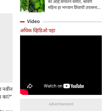
का आहे:सनातन धर्मात, श्रावण
निर्माण होतात.
महिना हा भगवान शिवाची उपासना
करण्यासाठी सर्वात पवित्र काळ
मानला जातो. या संपूर्ण महिन्यात,
Video
भक्त उपवास, पूजा, नामजप,
अधिक व्हिडिओ पहा
दानधर्म आणि सात्विक जीवनशैलीचे
पालन करतात.
का नवीन
ल का?”