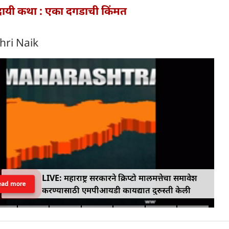
णादायी कथा : एका दगडाची किंमत
hri Naik
LIVE: महाराष्ट्र सरकारने क्रिप्टो मालमत्तेचा समावेश
ead more
करण्यासाठी एमपीआयडी कायद्यात दुरुस्ती केली