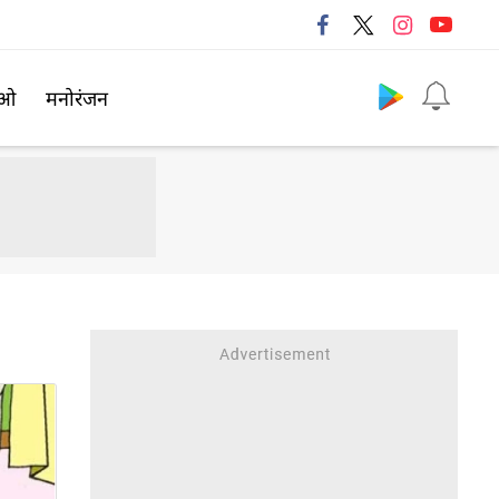
Follow us
िओ
मनोरंजन