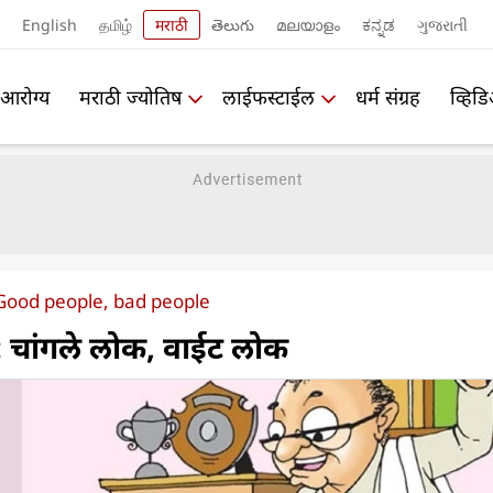
English
தமிழ்
मराठी
తెలుగు
മലയാളം
ಕನ್ನಡ
ગુજરાતી
आरोग्य
मराठी ज्योतिष
लाईफस्टाईल
धर्म संग्रह
व्हिड
 Good people, bad people
 : चांगले लोक, वाईट लोक