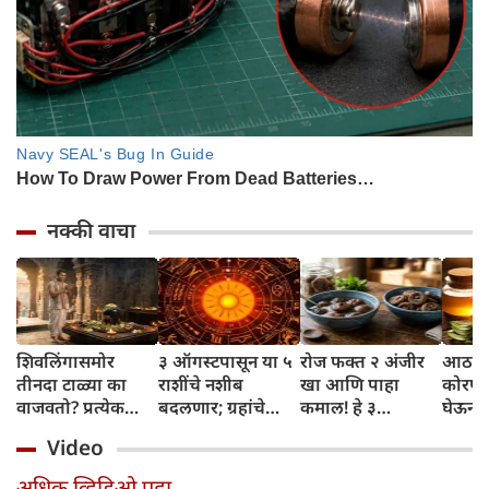
नक्की वाचा
शिवलिंगासमोर
३ ऑगस्टपासून या ५
रोज फक्त २ अंजीर
आठवड्
तीनदा टाळ्या का
राशींचे नशीब
खा आणि पाहा
कोरफड
वाजवतो? प्रत्येक
बदलणार; ग्रहांचे
कमाल! हे ३
घेऊन 
टाळीमागील अर्थ
नकारात्मक प्रभाव
आरोग्यदायी फायदे
चमकदा
Video
जाणून घ्या
संपतील आणि शुभ
तुम्हाला ठाऊक
मिळवा,
दिवसांची सुरुवात
आहेत का?
घ्या
अधिक व्हिडिओ पहा