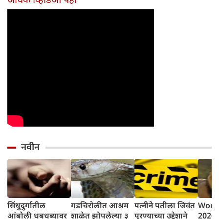
होईल
नवीन
सिंधुदुर्गातील
गडचिरोलीत आश्रम
पत्नीने पतीला जिवंत
World
आंबोली धबधब्यावर
शाळेत झोपलेल्या ३
पुरण्याच्या उद्देशाने
2026: