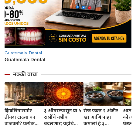
नक्की वाचा
शिवलिंगासमोर
३ ऑगस्टपासून या ५
रोज फक्त २ अंजीर
आठवड्
तीनदा टाळ्या का
राशींचे नशीब
खा आणि पाहा
कोरफड
वाजवतो? प्रत्येक
बदलणार; ग्रहांचे
कमाल! हे ३
घेऊन 
टाळीमागील अर्थ
नकारात्मक प्रभाव
आरोग्यदायी फायदे
चमकदा