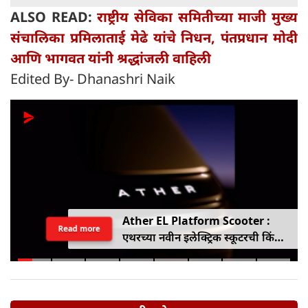
ALSO READ:
राष्ट्रीय सेविका समितीच्या माजी मुख्य
संचालिका प्रमिलाताई मेढे यांचे निधन, पंतप्रधान मोदी
आणि भागवत यांनी श्रद्धांजली वाहिली
Edited By- Dhanashri Naik
Ather EL Platform Scooter :
Read more
एथरच्या नवीन इलेक्ट्रिक स्कूटरची किंमत
जाहीर, जाणून घ्या कोनार्कमध्ये कोणती
खास वैशिष्ट्ये आहे