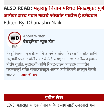
ALSO READ:
महाराष्ट्र विधान परिषद निवडणूक: पुणे
जागेवर शरद पवार गटाचे श्रीकांत पाटील हे उमेदवार
Edited By- Dhanashri Naik
About Writer
वेबदुनिया न्यूज टीम
वेबदुनियाच्या न्यूज डेस्क येथे आमचे वार्ताहर, विश्वसनीय स्रोत आणि
अनुभवी पत्रकार यांनी तयार केलेले प्रत्यक्ष घटनास्थळावरील अहवाल,
विशेष वृत्तांत, मुलाखती आणि रिअल-टाइम अपडेट्स प्रकाशित
करण्यापूर्वी वरिष्ठ संपादकांकडून अत्यंत काटेकोरपणे तपासून घेतली
जातात.....
आणखी वाचा
पुढील लेख
LIVE: महाराष्ट्राच्या १७ विधान परिषद जागांसाठी उमेदवारी अर्ज