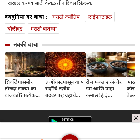
दाखल करण्यासाठी केवळ तीन दिवस शिल्लक
वेबदुनिया वर वाचा :
मराठी ज्योतिष
लाईफस्टाईल
बॉलीवूड
मराठी बातम्या
नक्की वाचा
शिवलिंगासमोर
३ ऑगस्टपासून या ५
रोज फक्त २ अंजीर
आठवड्
तीनदा टाळ्या का
राशींचे नशीब
खा आणि पाहा
कोरफड
वाजवतो? प्रत्येक
बदलणार; ग्रहांचे
कमाल! हे ३
घेऊन 
टाळीमागील अर्थ
नकारात्मक प्रभाव
आरोग्यदायी फायदे
चमकदा
जाणून घ्या
संपतील आणि शुभ
तुम्हाला ठाऊक
मिळवा,
दिवसांची सुरुवात
आहेत का?
घ्या
होईल