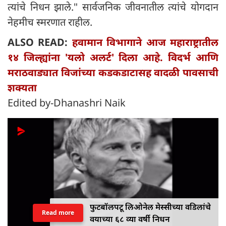
त्यांचे निधन झाले." सार्वजनिक जीवनातील त्यांचे योगदान
नेहमीच स्मरणात राहील.
ALSO READ:
हवामान विभागाने आज महाराष्ट्रातील
१४ जिल्ह्यांना 'यलो अलर्ट' दिला आहे. विदर्भ आणि
मराठवाड्यात विजांच्या कडकडाटासह वादळी पावसाची
शक्यता
Edited by-Dhanashri Naik
फुटबॉलपटू लिओनेल मेस्सीच्या वडिलांचे
Read more
वयाच्या ६८ व्या वर्षी निधन