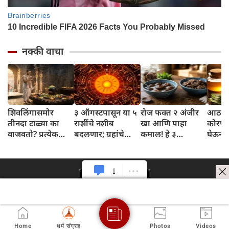
नक्की वाचा
शिवलिंगासमोर
३ ऑगस्टपासून या ५
रोज फक्त २ अंजीर
आठवड्
तीनदा टाळ्या का
राशींचे नशीब
खा आणि पाहा
कोरफड
वाजवतो? प्रत्येक
बदलणार; ग्रहांचे
कमाल! हे ३
घेऊन 
टाळीमागील अर्थ
नकारात्मक प्रभाव
आरोग्यदायी फायदे
चमकदा
जाणून घ्या
संपतील आणि शुभ
तुम्हाला ठाऊक
मिळवा,
दिवसांची सुरुवात
आहेत का?
घ्या
होईल
Home
धर्म संग्रह
Photos
Videos