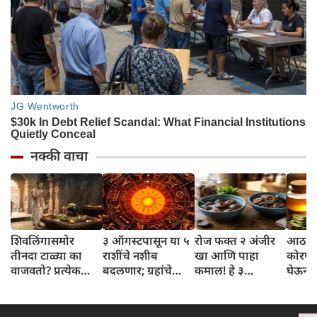
नक्की वाचा
शिवलिंगासमोर
३ ऑगस्टपासून या ५
रोज फक्त २ अंजीर
आठवड्
तीनदा टाळ्या का
राशींचे नशीब
खा आणि पाहा
कोरफड
वाजवतो? प्रत्येक
बदलणार; ग्रहांचे
कमाल! हे ३
घेऊन 
टाळीमागील अर्थ
नकारात्मक प्रभाव
आरोग्यदायी फायदे
चमकदा
जाणून घ्या
संपतील आणि शुभ
तुम्हाला ठाऊक
मिळवा,
दिवसांची सुरुवात
आहेत का?
घ्या