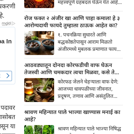
महत्त्वपूर्ण ग्रहबदल घेऊन येत आहे.
्रकरणी
यामागे खोलवर रुजलेल्या पौराणिक
ग्रह आणि नक्षत्रांची ही विशेष
श्रद्धा, आध्यात्मिक अर्थ आणि काही
े.
हालचाल अनेक राशींच्या जीवनात
रोज फक्त २ अंजीर खा आणि पाहा कमाल! हे ३
वैज्ञानिक तर्कदेखील आहेत. चला, या
सकारात्मक बदल घडवून आणणार
आरोग्यदायी फायदे तुम्हाला ठाऊक आहेत का?
अनोख्या परंपरेमागील अर्थ
आहे. विशेषतः ३ ऑगस्ट रोजी एक
सविस्तरपणे समजून घेऊया.
१. पचनक्रिया सुधारते आणि
अत्यंत दुर्मिळ आणि फलदायी
बद्धकोष्ठतेपासून आराम मिळतो
ग्रहस्थिती (संयोग) तयार होत आहे.
अंजीरमध्ये मुबलक प्रमाणात फायबर
या दिवशी तयार होणारे शुभ योग,
असते. जर तुम्हाला वारंवार
ग्रहांची स्थिती आणि या गोचरमुळे
बद्धकोष्ठता, गॅस किंवा अपचनाचा
आठवड्यातून दोनदा कोरफडीची वाफ घेऊन
ज्यांचे नशीब उजळणार आहे अशा
त्रास होत असेल, तर अंजीर
तेजस्वी आणि चमकदार त्वचा मिळवा, कसे ते
भाग्यवान राशींबद्दल आपण जाणून
तुमच्यासाठी वरदान ठरू शकते. हे
जाणून घ्या
घेऊया!
कोरफड जेलने चेहऱ्याला वाफ देणे:
आतड्यांची स्वच्छता ठेवण्यास मदत
आजच्या धावपळीच्या जीवनात,
करते. पचनसंस्था मजबूत करून पोट
प्रदूषण, तणाव आणि असंतुलित
साफ होण्यास मदत करते.
आहार यांचा आपल्या त्वचेवर
 पदावर
नकारात्मक परिणाम होऊ शकतो.
श्रावण महिन्यात पाले भाज्या खाण्यास मनाई का
्यासोबत
आपल्या त्वचेची चमक हळूहळू कमी
आहे?
होते, ज्यामुळे निस्तेजपणा, मुरुमे
ासून या
श्रावण महिन्यात पाले भाज्या निषिद्ध
आणि ब्लॅकहेड्स यांसारख्या समस्या