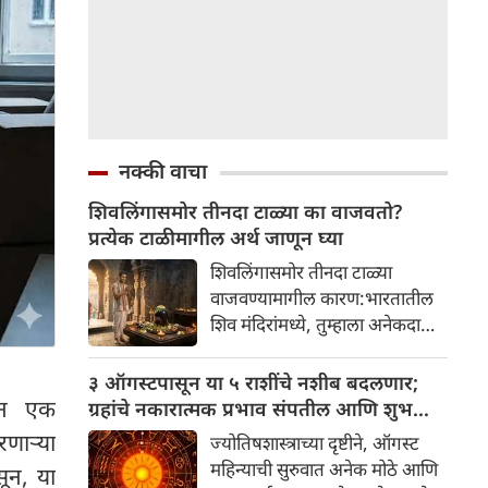
नक्की वाचा
शिवलिंगासमोर तीनदा टाळ्या का वाजवतो?
प्रत्येक टाळीमागील अर्थ जाणून घ्या
शिवलिंगासमोर तीनदा टाळ्या
वाजवण्यामागील कारण:भारतातील
शिव मंदिरांमध्ये, तुम्हाला अनेकदा
भक्त शिवलिंगासमोर तीनदा टाळ्या
वाजवताना दिसतील. ही एक सामान्य
३ ऑगस्टपासून या ५ राशींचे नशीब बदलणार;
प्रथा आहे, पण तुम्ही कधी विचार
तून एक
ग्रहांचे नकारात्मक प्रभाव संपतील आणि शुभ
केला आहे का की यामागे काय रहस्य
दिवसांची सुरुवात होईल
णाऱ्या
ज्योतिषशास्त्राच्या दृष्टीने, ऑगस्ट
आहे आणि प्रत्येक टाळीचा अर्थ काय
महिन्याची सुरुवात अनेक मोठे आणि
सून, या
आहे? हा केवळ एक विधी नाही, तर