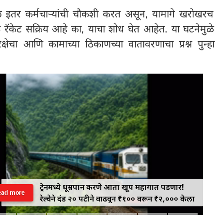
ल इतर कर्मचाऱ्यांची चौकशी करत असून, यामागे खरोखरच
े रॅकेट सक्रिय आहे का, याचा शोध घेत आहेत. या घटनेमुळ
 सुरक्षेचा आणि कामाच्या ठिकाणच्या वातावरणाचा प्रश्न पुन्
ट्रेनमध्ये धूम्रपान करणे आता खूप महागात पडणार!
ead more
रेल्वेने दंड २० पटीने वाढवून ₹१०० वरून ₹२,००० केला