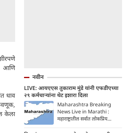
तशीरपणे
ना आणि
नवीन
LIVE: आयएएस तुकाराम मुंडे यांनी एफडीएच्या
ंत धाव
२९ कर्मचाऱ्यांना थेट इशारा दिला
ळवणूक,
Maharashtra Breaking
News Live in Marathi :
ल केला
महाराष्ट्रातील सर्वात लोकप्रिय
आयएएस अधिकारी आणि आपल्या
कडक कार्यशैलीसाठी ओळखले