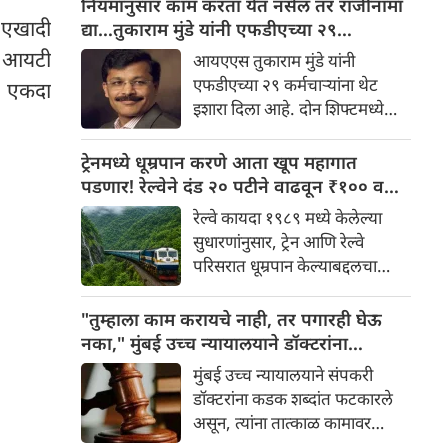
नियमांनुसार काम करता येत नसेल तर राजीनामा
जाणारे तुकाराम मुंडे पुन्हा एकदा
 एखादी
द्या…तुकाराम मुंडे यांनी एफडीएच्या २९
चर्चेत आले आहे. अन्न व औषध
कर्मचाऱ्यांना थेट इशारा
े आयटी
आयएएस तुकाराम मुंडे यांनी
प्रशासन आयुक्त म्हणून पदभार
एफडीएच्या २९ कर्मचाऱ्यांना थेट
हा एकदा
स्वीकारल्यानंतर मुंडे यांनी विभागात
इशारा दिला आहे. दोन शिफ्टमध्ये
शिस्त लागू करण्यास सुरुवात केली
आणि सुट्ट्यांमध्ये काम करण्याच्या
आहे.
विरोधात आंदोलन करणाऱ्या
ट्रेनमध्ये धूम्रपान करणे आता खूप महागात
कर्मचाऱ्यांविरुद्ध मुंडे यांनी कठोर
पडणार! रेल्वेने दंड २० पटीने वाढवून ₹१०० वरून
भूमिका घेतली आहे.
₹२,००० केला
रेल्वे कायदा १९८९ मध्ये केलेल्या
सुधारणांनुसार, ट्रेन आणि रेल्वे
परिसरात धूम्रपान केल्याबद्दलचा
कमाल दंड ₹१०० वरून ₹२,०००
पर्यंत वाढवण्यात आला आहे. तिकीट
"तुम्हाला काम करायचे नाही, तर पगारही घेऊ
जप्त करण्याची तरतूदही करण्यात
नका," मुंबई उच्च न्यायालयाने डॉक्टरांना
आली आहे.
फटकारले; संप तात्काळ मागे घेण्याचे आदेश
मुंबई उच्च न्यायालयाने संपकरी
डॉक्टरांना कडक शब्दांत फटकारले
असून, त्यांना तात्काळ कामावर
परतण्याचे आदेश दिले आहे.