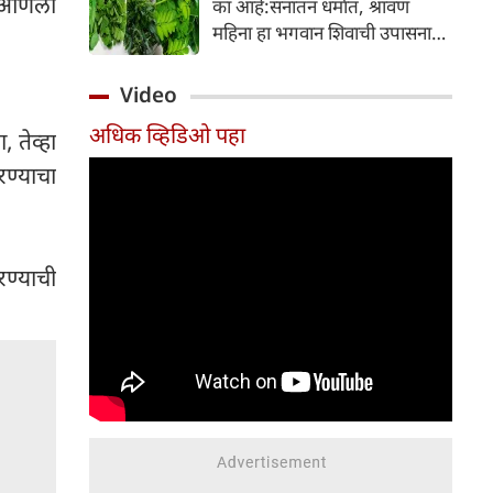
व आणला
का आहे:सनातन धर्मात, श्रावण
निर्माण होतात.
महिना हा भगवान शिवाची उपासना
करण्यासाठी सर्वात पवित्र काळ
मानला जातो. या संपूर्ण महिन्यात,
Video
भक्त उपवास, पूजा, नामजप,
अधिक व्हिडिओ पहा
दानधर्म आणि सात्विक जीवनशैलीचे
 तेव्हा
पालन करतात.
ण्याचा
ण्याची