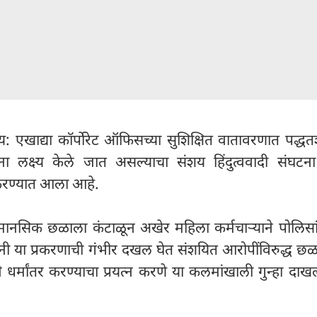
शय: एखाद्या कॉर्पोरेट ऑफिसच्या सुशिक्षित वातावरणात पद्ध
ांना लक्ष्य केले जात असल्याचा संशय हिंदुत्ववादी संघट
त करण्यात आला आहे.
 मानसिक छळाला कंटाळून अखेर महिला कर्मचाऱ्याने पोलिसा
ंनी या प्रकरणाची गंभीर दखल घेत संशयित आरोपींविरुद्ध छ
र्मांतर करण्याचा प्रयत्न करणे या कलमांखाली गुन्हा दाख