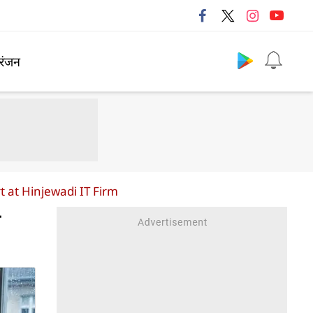
Follow us
रंजन
 at Hinjewadi IT Firm
त