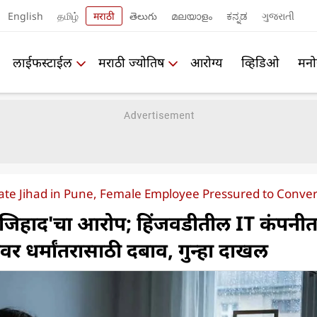
English
தமிழ்
मराठी
తెలుగు
മലയാളം
ಕನ್ನಡ
ગુજરાતી
लाईफस्टाईल
मराठी ज्योतिष
आरोग्य
व्हिडिओ
मनो
rate Jihad in Pune, Female Employee Pressured to Convert
रेट जिहाद'चा आरोप; हिंजवडीतील IT कंपनी
वर धर्मांतरासाठी दबाव, गुन्हा दाखल