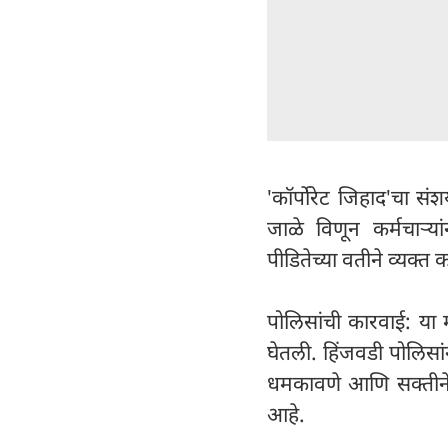
'कॉर्पोरेट जिहाद'चा सं
जाळे विणून कर्मचाऱ्य
पीडितेच्या वतीने व्यक्
पोलिसांची कारवाई: या
घेतली. हिंजवडी पोलिसा
धमकावणे आणि सक्तीने ध
आहे.