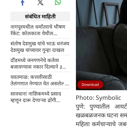
संबंधित माहिती
नागपूरमधील धर्मांतराचे भीषण
रॅकेट: कोलकाता येथील
महिलेला ओलीस ठेवून मारहाण,
संतोष देशमुख यांचे भाऊ धनंजय
सहा आरोपींविरुद्ध गुन्हा दाखल
देशमुख यांच्यावर गुन्हा दाखल
दौंडमध्ये जनगणनेचे कर्तव्य
बजावण्यास नकार दिल्याने ३
शिक्षकांवर गुन्हा दाखल
यवतमाळ: कत्तलीसाठी
तेलंगणात नेण्यात येत असलेल्या
Download
जनावरांची सुटका; तीन
सावधान! नाशिकमध्ये प्रसाद
तस्करांविरुद्ध गुन्हा दाखल
Photo: Symbolic
म्हणून दारू देणाऱ्या ढोंगी
पुणे: पुण्यातील आय
बाबाचा कट उघड; २ एकर शेती
आणि लाखांची फसवणूक
खळबळजनक घटना समोर 
महिला कर्मचाऱ्याचे जबर