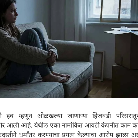
टी हब म्हणून ओळखल्या जाणाऱ्या हिंजवडी परिसरा
आली आहे. येथील एका नामांकित आयटी कंपनीत काम कर
दस्तीने धर्मांतर करण्याचा प्रयत्न केल्याचा आरोप झाला अ