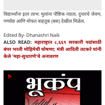
विद्यार्थ्यांना इतर लाभ: मुलांना पौष्टिक नाश्ता, दुपारचे जेवण,
गणवेश आणि मोफत वाहतूक (बस) देखील मिळेल.
Edited By- Dhanashri Naik
ALSO READ:
महाराष्ट्रात ८,६६९ सरकारी पदांसाठी
बंपर भरती मोहिमेची घोषणा; मंत्री आदिती तटकरे यांनी
केले 'महा-सुधारणे'चे अनावरण