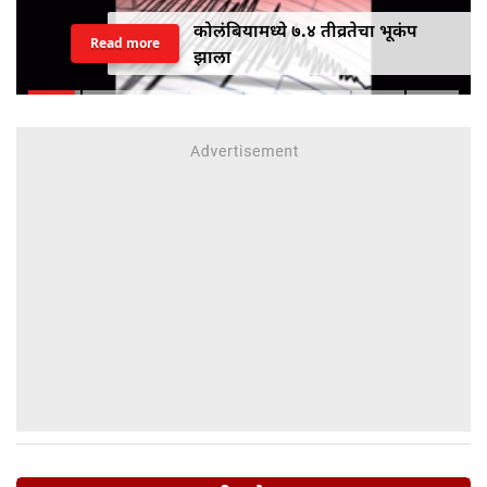
तिसऱ्या मुंबई'चा मराठी जनतेला फायदा
Read more
होणार नाही म्हणत राज ठाकरेंचा राज्य
सरकारवर हल्लाबोल