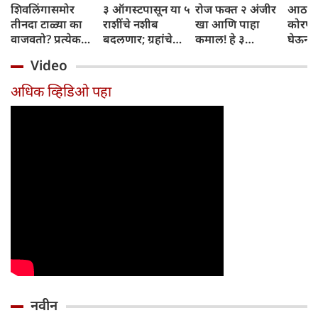
शिवलिंगासमोर
३ ऑगस्टपासून या ५
रोज फक्त २ अंजीर
आठवड्
तीनदा टाळ्या का
राशींचे नशीब
खा आणि पाहा
कोरफड
वाजवतो? प्रत्येक
बदलणार; ग्रहांचे
कमाल! हे ३
घेऊन 
टाळीमागील अर्थ
नकारात्मक प्रभाव
आरोग्यदायी फायदे
चमकदा
Video
जाणून घ्या
संपतील आणि शुभ
तुम्हाला ठाऊक
मिळवा,
दिवसांची सुरुवात
आहेत का?
घ्या
अधिक व्हिडिओ पहा
होईल
नवीन