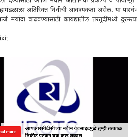
ामंडळाला अतिरिक्त निधीची आवश्यकता असेल. या पार्श्वभ
्ज मर्यादा वाढवण्यासाठी कायद्यातील तरतुदींमध्ये दुरुस्त्य
ixit
आयआरसीटीसीच्या नवीन वेबसाइटमुळे तुम्ही तत्काळ
ead more
तिकीट पटकन बुक करू शकाल