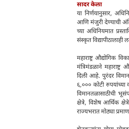
सादर केला
या निर्णयानुसार, अधिनि
आणि मंजुरी देण्याची 
च्या अधिनियमात प्रस्
संस्कृत विद्यापीठालाही 
महाराष्ट्र औद्योगिक व
मंत्रिमंडळाने महाराष्
दिली आहे. पुरंदर वि
६,००० कोटी रुपयांच्या 
विमानतळासाठीची भूसंपा
क्षेत्रे, विशेष आर्थिक
राज्यभरात मोठ्या प्रमा
शेतकऱ्यांना योग्य मो