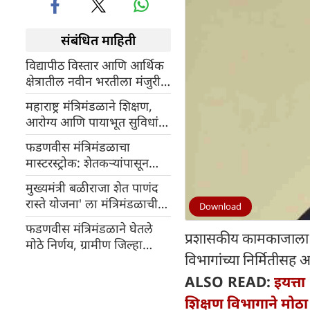
संबंधित माहिती
विद्यापीठ विस्तार आणि आर्थिक
क्षेत्रातील नवीन भरतीला मंजुरी,
महाराष्ट्र मंत्रिमंडळाचे महत्त्वाचे
महाराष्ट्र मंत्रिमंडळाने शिक्षण,
निर्णय
आरोग्य आणि पायाभूत सुविधांशी
संबंधित ८ महत्त्वाचे निर्णय घेतले
फडणवीस मंत्रिमंडळाचा
मास्टरस्ट्रोक: शेतकऱ्यांपासून
खेळाडूंपर्यंत, भेटवस्तूंचे दरवाजे
मुख्यमंत्री बळीराजा शेत पाणंद
सर्वांसाठी खुले
रास्ते योजना' ला मंत्रिमंडळाची
Download
मंजुरी, शेतकऱ्यांना फायदा
फडणवीस मंत्रिमंडळाने घेतले
होणार
प्रशासकीय कामकाजाला ग
मोठे निर्णय, ग्रामीण जिल्हा
विभागांच्या निर्मितीसह अन
बँकांचे पुनरुज्जीवन करण्यासाठी
₹827 कोटींच्या भांडवली
ALSO READ:
इयत्ता
गुंतवणुकीला मान्यता
शिक्षण विभागाने मोठ