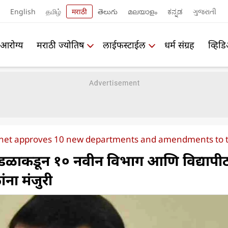
English
தமிழ்
मराठी
తెలుగు
മലയാളം
ಕನ್ನಡ
ગુજરાતી
आरोग्य
मराठी ज्योतिष
लाईफस्टाईल
धर्म संग्रह
व्हिड
net approves 10 new departments and amendments to th
ंडळाकडून १० नवीन विभाग आणि विद्यापी
ंना मंजुरी