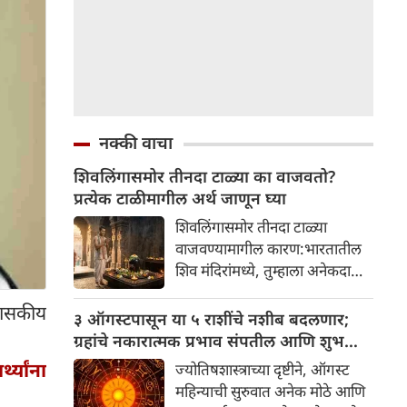
नक्की वाचा
शिवलिंगासमोर तीनदा टाळ्या का वाजवतो?
प्रत्येक टाळीमागील अर्थ जाणून घ्या
शिवलिंगासमोर तीनदा टाळ्या
वाजवण्यामागील कारण:भारतातील
शिव मंदिरांमध्ये, तुम्हाला अनेकदा
भक्त शिवलिंगासमोर तीनदा टाळ्या
 शासकीय
वाजवताना दिसतील. ही एक सामान्य
३ ऑगस्टपासून या ५ राशींचे नशीब बदलणार;
प्रथा आहे, पण तुम्ही कधी विचार
ग्रहांचे नकारात्मक प्रभाव संपतील आणि शुभ
केला आहे का की यामागे काय रहस्य
दिवसांची सुरुवात होईल
थ्यांना
ज्योतिषशास्त्राच्या दृष्टीने, ऑगस्ट
आहे आणि प्रत्येक टाळीचा अर्थ काय
महिन्याची सुरुवात अनेक मोठे आणि
आहे? हा केवळ एक विधी नाही, तर