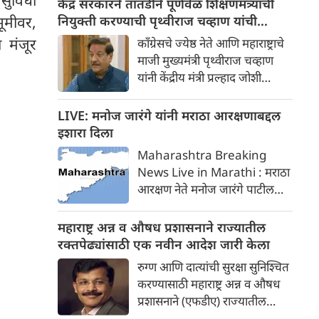
केंद्र सरकारने तातडीने पूर्णवेळ शिक्षणमंत्र्यांची
आरोप त्यांनी केला.
ूमीवर,
नियुक्ती करण्याची पृथ्वीराज चव्हाण यांची
मागणी
ा मंजूर
काँग्रेसचे ज्येष्ठ नेते आणि महाराष्ट्राचे
माजी मुख्यमंत्री पृथ्वीराज चव्हाण
यांनी केंद्रीय मंत्री प्रल्हाद जोशी
यांच्याकडे शिक्षण मंत्रालयाचा
तात्पुरता कार्यभार सोपवल्याबद्दल
LIVE: मनोज जारंगे यांनी मराठा आरक्षणाबद्दल
केंद्र सरकारवर टीका केली आहे. या
इशारा दिला
निर्णयाला केवळ एक 'तात्पुरती
Maharashtra Breaking
व्यवस्था' संबोधत, त्यांनी केंद्र
News Live in Marathi : मराठा
सरकारने तातडीने पूर्णवेळ
आरक्षण नेते मनोज जारंगे पाटील
शिक्षणमंत्र्यांची नियुक्ती करावी अशी
यांनी जालना येथून पश्चिम
मागणी केली आहे.
महाराष्ट्राच्या दौऱ्याला सुरुवात केली
महाराष्ट्र अन्न व औषध प्रशासनाने राज्यातील
आहे. त्यांनी कुणबी रेकॉर्ड रद्द
रक्तपेढ्यांसाठी एक नवीन आदेश जारी केला
करण्याचा कट रचल्याचे गंभीर आरोप
रुग्ण आणि दात्यांची सुरक्षा सुनिश्चित
केले आहेत.
करण्यासाठी महाराष्ट्र अन्न व औषध
प्रशासनाने (एफडीए) राज्यातील
रक्तपेढ्यांसाठी एक सर्वसमावेशक