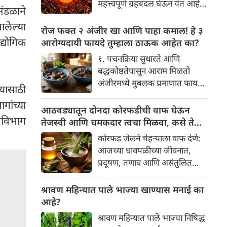
महत्त्वपूर्ण ग्रहबदल घेऊन येत आहे.
यामागे खोलवर रुजलेल्या पौराणिक
मंडळाने
ग्रह आणि नक्षत्रांची ही विशेष
श्रद्धा, आध्यात्मिक अर्थ आणि काही
ालेल्या
हालचाल अनेक राशींच्या जीवनात
रोज फक्त २ अंजीर खा आणि पाहा कमाल! हे ३
वैज्ञानिक तर्कदेखील आहेत. चला, या
सकारात्मक बदल घडवून आणणार
्योगिक
आरोग्यदायी फायदे तुम्हाला ठाऊक आहेत का?
अनोख्या परंपरेमागील अर्थ
आहे. विशेषतः ३ ऑगस्ट रोजी एक
सविस्तरपणे समजून घेऊया.
१. पचनक्रिया सुधारते आणि
अत्यंत दुर्मिळ आणि फलदायी
बद्धकोष्ठतेपासून आराम मिळतो
ग्रहस्थिती (संयोग) तयार होत आहे.
अंजीरमध्ये मुबलक प्रमाणात फायबर
्यासाठी
या दिवशी तयार होणारे शुभ योग,
असते. जर तुम्हाला वारंवार
ग्रहांची स्थिती आणि या गोचरमुळे
गांच्या
बद्धकोष्ठता, गॅस किंवा अपचनाचा
आठवड्यातून दोनदा कोरफडीची वाफ घेऊन
ज्यांचे नशीब उजळणार आहे अशा
उपविभाग
त्रास होत असेल, तर अंजीर
तेजस्वी आणि चमकदार त्वचा मिळवा, कसे ते
भाग्यवान राशींबद्दल आपण जाणून
तुमच्यासाठी वरदान ठरू शकते. हे
जाणून घ्या
घेऊया!
कोरफड जेलने चेहऱ्याला वाफ देणे:
आतड्यांची स्वच्छता ठेवण्यास मदत
आजच्या धावपळीच्या जीवनात,
करते. पचनसंस्था मजबूत करून पोट
प्रदूषण, तणाव आणि असंतुलित
साफ होण्यास मदत करते.
आहार यांचा आपल्या त्वचेवर
नकारात्मक परिणाम होऊ शकतो.
श्रावण महिन्यात पाले भाज्या खाण्यास मनाई का
आपल्या त्वचेची चमक हळूहळू कमी
आहे?
होते, ज्यामुळे निस्तेजपणा, मुरुमे
श्रावण महिन्यात पाले भाज्या निषिद्ध
आणि ब्लॅकहेड्स यांसारख्या समस्या