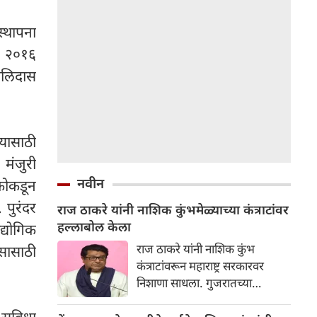
स्थापना
. २०१६
ालिदास
्यासाठी
 मंजुरी
नवीन
कोकडून
 पुरंदर
राज ठाकरे यांनी नाशिक कुंभमेळ्याच्या कंत्राटांवर
हल्लाबोल केला
द्योगिक
राज ठाकरे यांनी नाशिक कुंभ
ासासाठी
कंत्राटांवरून महाराष्ट्र सरकारवर
निशाणा साधला. गुजरातच्या
कंत्राटदारांना काम देऊन महाराष्ट्रातील
सुविधा
कंत्राटदारांवर अन्याय होत असल्याचा