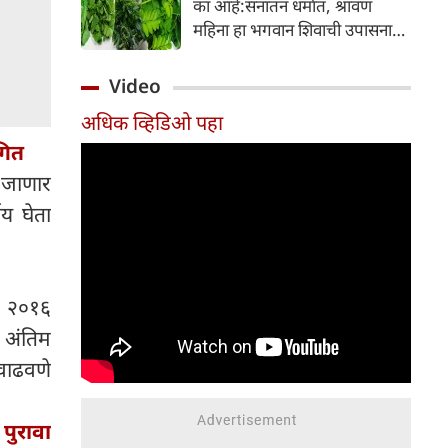
का आहे:सनातन धर्मात, श्रावण
निर्माण होतात.
महिना हा भगवान शिवाची उपासना
करण्यासाठी सर्वात पवित्र काळ
मानला जातो. या संपूर्ण महिन्यात,
Video
भक्त उपवास, पूजा, नामजप,
अधिक व्हिडिओ पहा
दानधर्म आणि सात्विक जीवनशैलीचे
गित
पालन करतात.
ी जाणार
य घेता
म, २०१६
ा अंतिम
 वाढवणे
पुरावा