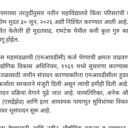
यमाच्या तरतुदींनुसार नवीन महाविद्यालये किंवा परिसरांची 
अंतिम मुदत ३० जून, २०२६ अशी निश्चित करण्यात आली आहे
तावित केलेली ही मुदतवाढ, रामटेक येथील कवी कुल गुरु क
लागू होईल.
िकास महामंडळाची (एमआयडीसी) कर्ज घेण्याची क्षमता वाढवण
ट्र औद्योगिक विकास अधिनियम, १९६१ मध्ये सुधारणा करण्यास
मानतळासाठी जमीन संपादन करण्याकरिता एमआयडीसीला हुड
कर्जाला सरकारने मंजुरी दिली असून त्याची हमीही दिली आहे.
दन प्रक्रिया वेगाने पुढे जात आहे. याव्यतिरिक्त, अनेक औ
 क्षेत्रे (एसईझेड) आणि इतर आवश्यक पायाभूत सुविधांच्या विक
णावर भूसंपादन सुरू आहे.
बदला देण्यासाठी आणि नवीन औद्योगिक प्रकल्प व पायाभूत 