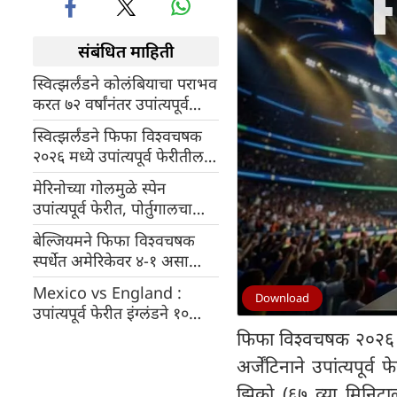
संबंधित माहिती
स्वित्झर्लंडने कोलंबियाचा पराभव
करत ७२ वर्षांनंतर उपांत्यपूर्व
फेरीत प्रवेश केला
स्वित्झर्लंडने फिफा विश्वचषक
२०२६ मध्ये उपांत्यपूर्व फेरीतील
आपले स्थान निश्चित केले
मेरिनोच्या गोलमुळे स्पेन
उपांत्यपूर्व फेरीत, पोर्तुगालचा
फिफा विश्वचषक प्रवास संपुष्टात
बेल्जियमने फिफा विश्वचषक
स्पर्धेत अमेरिकेवर ४-१ असा
विजय मिळवला
Mexico vs England :
Download
उपांत्यपूर्व फेरीत इंग्लंडने १०
खेळाडूंसह खेळताना मेक्सिकोला
फिफा विश्वचषक २०२६ च्
३-२ ने हरवले
अर्जेंटिनाने उपांत्यपूर
झिको (६७ व्या मिनिटाल