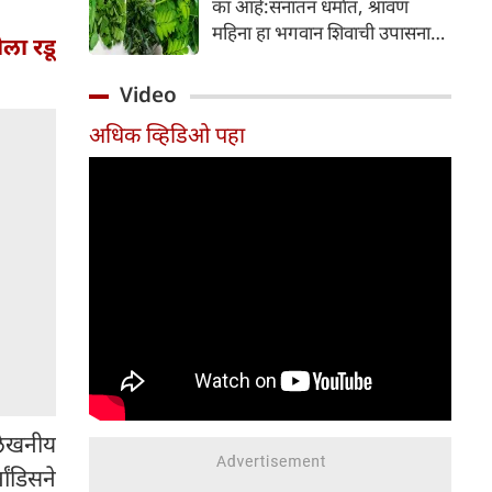
का आहे:सनातन धर्मात, श्रावण
निर्माण होतात.
महिना हा भगवान शिवाची उपासना
ोला रडू
करण्यासाठी सर्वात पवित्र काळ
मानला जातो. या संपूर्ण महिन्यात,
Video
भक्त उपवास, पूजा, नामजप,
अधिक व्हिडिओ पहा
दानधर्म आणि सात्विक जीवनशैलीचे
पालन करतात.
्लेखनीय
ंडिसने