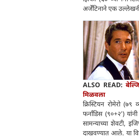
अर्जेंटिनाने एक उल्लेख
ALSO READ:
बेल्
मिळवला
क्रिस्टियन रोमेरो (७९
फर्नांडिस (९०+२') या
सामन्याच्या शेवटी, इज
दाखवण्यात आले. या विजया