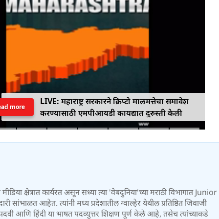
LIVE: महाराष्ट्र सरकारने क्रिप्टो मालमत्तेचा समावेश
ead more
करण्यासाठी एमपीआयडी कायद्यात दुरुस्ती केली
पासून मीडिया क्षेत्रात कार्यरत असून सध्या त्या 'वेबदुनिया'च्या मराठी विभागात Juni
सांभाळत आहेत. त्यांनी मध्य प्रदेशातील ग्वाल्हेर येथील प्रतिष्ठित जिवाजी
पदवी आणि हिंदी या भाषत पदव्युत्तर शिक्षण पूर्ण केले आहे, तसेच त्यांच्याकडे