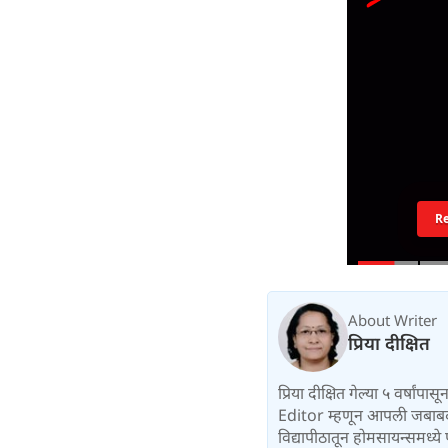
R
About Writer
प्रिया दीक्षित
प्रिया दीक्षित गेल्या ५ वर्षां
Editor म्हणून आपली जबाबदारी 
विद्यापीठातून होमसायन्समध्ये 