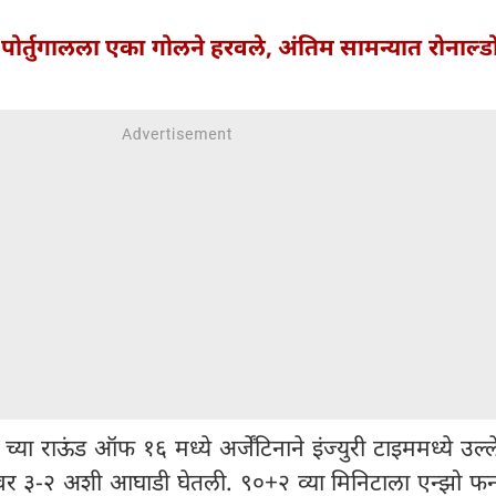
े पोर्तुगालला एका गोलने हरवले, अंतिम सामन्यात रोनाल्ड
ा राऊंड ऑफ १६ मध्ये अर्जेंटिनाने इंज्युरी टाइममध्ये उल
 ३-२ अशी आघाडी घेतली. ९०+२ व्या मिनिटाला एन्झो फर्ना