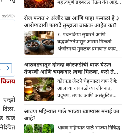
महत्त्वपूर्ण ग्रहबदल घेऊन येत आहे.
यामागे खोलवर रुजलेल्या पौराणिक
ग्रह आणि नक्षत्रांची ही विशेष
श्रद्धा, आध्यात्मिक अर्थ आणि काही
हालचाल अनेक राशींच्या जीवनात
रोज फक्त २ अंजीर खा आणि पाहा कमाल! हे ३
वैज्ञानिक तर्कदेखील आहेत. चला, या
सकारात्मक बदल घडवून आणणार
आरोग्यदायी फायदे तुम्हाला ठाऊक आहेत का?
अनोख्या परंपरेमागील अर्थ
आहे. विशेषतः ३ ऑगस्ट रोजी एक
सविस्तरपणे समजून घेऊया.
१. पचनक्रिया सुधारते आणि
अत्यंत दुर्मिळ आणि फलदायी
बद्धकोष्ठतेपासून आराम मिळतो
ग्रहस्थिती (संयोग) तयार होत आहे.
अंजीरमध्ये मुबलक प्रमाणात फायबर
या दिवशी तयार होणारे शुभ योग,
असते. जर तुम्हाला वारंवार
ग्रहांची स्थिती आणि या गोचरमुळे
बद्धकोष्ठता, गॅस किंवा अपचनाचा
आठवड्यातून दोनदा कोरफडीची वाफ घेऊन
ज्यांचे नशीब उजळणार आहे अशा
त्रास होत असेल, तर अंजीर
तेजस्वी आणि चमकदार त्वचा मिळवा, कसे ते
भाग्यवान राशींबद्दल आपण जाणून
तुमच्यासाठी वरदान ठरू शकते. हे
जाणून घ्या
घेऊया!
ा विजय
कोरफड जेलने चेहऱ्याला वाफ देणे:
आतड्यांची स्वच्छता ठेवण्यास मदत
आजच्या धावपळीच्या जीवनात,
करते. पचनसंस्था मजबूत करून पोट
प्रदूषण, तणाव आणि असंतुलित
साफ होण्यास मदत करते.
 एन्झो
आहार यांचा आपल्या त्वचेवर
 दिला.
नकारात्मक परिणाम होऊ शकतो.
श्रावण महिन्यात पाले भाज्या खाण्यास मनाई का
आपल्या त्वचेची चमक हळूहळू कमी
 कार्ड
आहे?
होते, ज्यामुळे निस्तेजपणा, मुरुमे
निश्चित
श्रावण महिन्यात पाले भाज्या निषिद्ध
आणि ब्लॅकहेड्स यांसारख्या समस्या