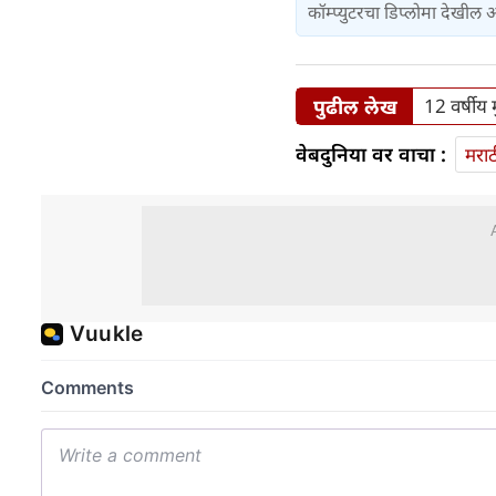
कॉम्प्युटरचा डिप्लोमा देखील
पुढील लेख
12 वर्षीय
वेबदुनिया वर वाचा :
मराठ