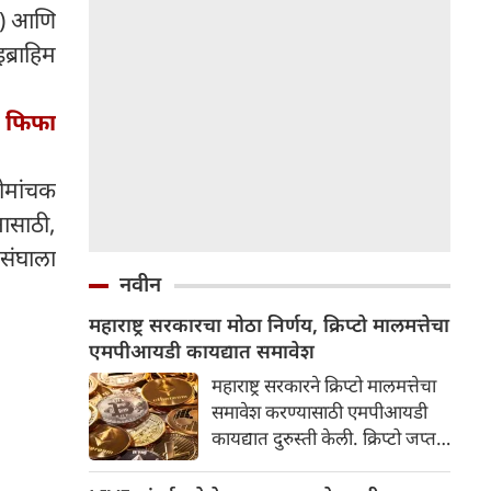
३') आणि
ब्राहिम
ा फिफा
रोमांचक
नासाठी,
 संघाला
नवीन
महाराष्ट्र सरकारचा मोठा निर्णय, क्रिप्टो मालमत्तेचा
एमपीआयडी कायद्यात समावेश
महाराष्ट्र सरकारने क्रिप्टो मालमत्तेचा
समावेश करण्यासाठी एमपीआयडी
कायद्यात दुरुस्ती केली. क्रिप्टो जप्त
करणारे आणि आर्थिक फसवणुकीच्या
पीडितांना नुकसान भरपाई देणारे