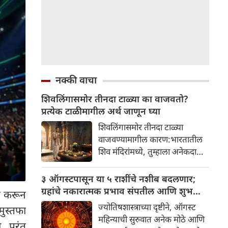
नक्की वाचा
शिवलिंगासमोर तीनदा टाळ्या का वाजवतो?
प्रत्येक टाळीमागील अर्थ जाणून घ्या
शिवलिंगासमोर तीनदा टाळ्या
वाजवण्यामागील कारण:भारतातील
शिव मंदिरांमध्ये, तुम्हाला अनेकदा
भक्त शिवलिंगासमोर तीनदा टाळ्या
वाजवताना दिसतील. ही एक सामान्य
३ ऑगस्टपासून या ५ राशींचे नशीब बदलणार;
प्रथा आहे, पण तुम्ही कधी विचार
ग्रहांचे नकारात्मक प्रभाव संपतील आणि शुभ
ूत करून
केला आहे का की यामागे काय रहस्य
दिवसांची सुरुवात होईल
ज्योतिषशास्त्राच्या दृष्टीने, ऑगस्ट
मुस्तफा
आहे आणि प्रत्येक टाळीचा अर्थ काय
महिन्याची सुरुवात अनेक मोठे आणि
, परंतु
आहे? हा केवळ एक विधी नाही, तर