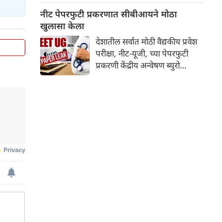
आहे. पोलिसांच्या माहितीनुसार, ही
नीट पेपरफुटी प्रकरणात सीबीआयने मोठा
टोळी 'रुद्र' आणि '१०० पॅनेल'
खुलासा केला
सारख्या ऑनलाइन गेमिंग आणि
देशातील सर्वात मोठी वैद्यकीय प्रवेश
बेटिंग साइट्सच्या नावाखाली
परीक्षा, नीट-यूजी, च्या पेपरफुटी
देशभरातील लोकांची फसवणूक करत
प्रकरणी केंद्रीय अन्वेषण ब्युरो
होती.
(सीबीआय) करत असलेल्या तपासात
धक्कादायक सत्ये समोर येत आहेत.
न्यायालयात दाखल केलेल्या
सीबीआयच्या आरोपपत्र आणि
सद्यस्थिती अहवालानुसार, पेपर
चोरण्यासाठी कोणत्याही डिजिटल
हॅकिंग किंवा पारंपरिक पद्धतींचा
वापर केला गेला नाही, परंतु एका
अत्यंत सुनियोजित आणि अनपेक्षित
डावपेचाद्वारे प्रश्नपत्रिकेतील मजकूर
फोडण्यात आला.