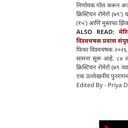
निर्णायक गोल करून अर्ज
क्रिस्टियन रोमेरो (७९'
(१५') आणि मुस्तफा झिको
ALSO READ:
मेर
विश्वचषक प्रवास संपुष
फिफा विश्वचषक २०२६ च्य
सामना सुरू आहे. ८४ व्य
क्रिस्टियन रोमेरो (७९ 
एक उल्लेखनीय पुनराग
Edited By - Priya D