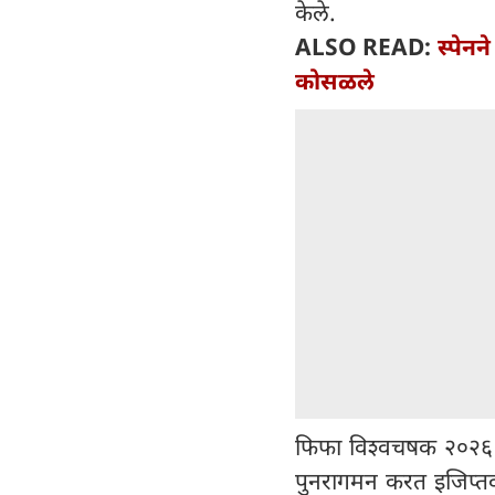
केले.
ALSO READ:
स्पेनन
कोसळले
फिफा विश्वचषक २०२६ च्य
पुनरागमन करत इजिप्तवर