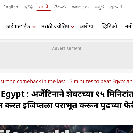
English
தமிழ்
मराठी
తెలుగు
മലയാളം
ಕನ್ನಡ
ગુજરાતી
लाईफस्टाईल
मराठी ज्योतिष
आरोग्य
व्हिडिओ
मनो
strong comeback in the last 15 minutes to beat Egypt an
ypt : अर्जेंटिनाने शेवटच्या १५ मिनिटां
न करत इजिप्तला पराभूत करून पुढच्या फे