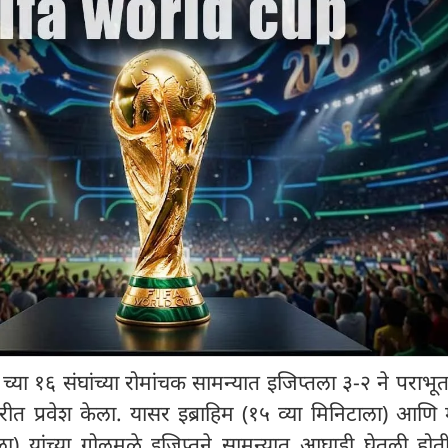
या १६ संघांच्या रोमांचक सामन्यात इजिप्तला ३-२ ने पराभ
्व फेरीत प्रवेश केला. यासर इब्राहिम (१५ व्या मिनिटाला) आणि 
ा) यांच्या गोलमुळे इजिप्तने सामन्यात आघाडी घेतली होती