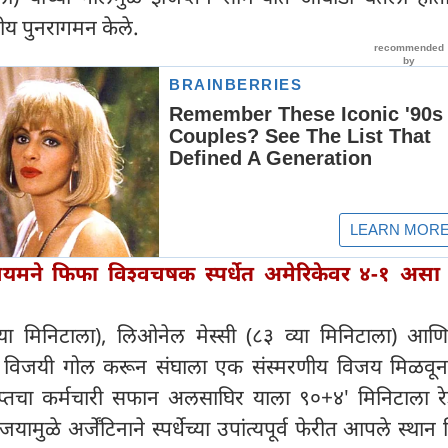
नीय पुनरागमन केले.
जियमने फिफा विश्वचषक स्पर्धेत अमेरिकेवर ४-१ अस
 व्या मिनिटाला), लिओनेल मेस्सी (८३ व्या मिनिटाला) आणि
ंनी विजयी गोल करून संघाला एक संस्मरणीय विजय मिळवून
िप्तचा कर्मचारी सफान अलसाघिर याला ९०+४' मिनिटाला रेड
मुळे अर्जेंटिनाने स्पर्धेच्या उपांत्यपूर्व फेरीत आपले स्थान 