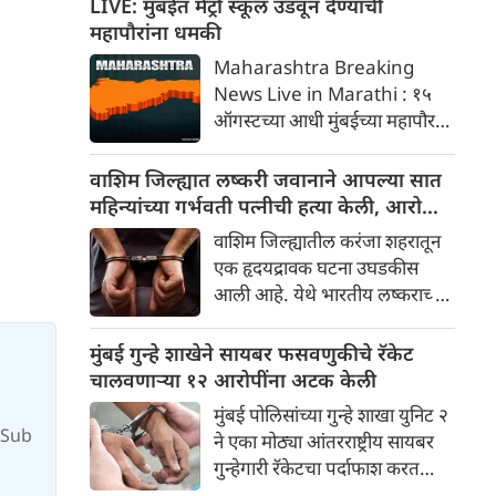
LIVE: मुंबईत मेट्रो स्कूल उडवून देण्याची
महाराष्ट्र हे पहिले राज्य ठरले आहे.
महापौरांना धमकी
Maharashtra Breaking
News Live in Marathi : १५
ऑगस्टच्या आधी मुंबईच्या महापौर
रितू तावडे यांना मेट्रो, शाळा आणि
शेअर बाजाराला लक्ष्य करून बॉम्बची
वाशिम जिल्ह्यात लष्करी जवानाने आपल्या सात
धमकी मिळाली आहे. खलिस्तान
महिन्यांच्या गर्भवती पत्नीची हत्या केली, आरोपी
समर्थकांनी पाठवलेल्या या ईमेलनंतर
जवानाला अटक
वाशिम जिल्ह्यातील करंजा शहरातून
मुंबई पोलिसांनी सायबर तपास सुरू
एक हृदयद्रावक घटना उघडकीस
केला आहे
आली आहे. येथे भारतीय लष्कराच्या
एका जवानाने आपल्या सात
महिन्यांच्या गर्भवती पत्नीची हत्या
मुंबई गुन्हे शाखेने सायबर फसवणुकीचे रॅकेट
केली आहे . या प्रकरणी पोलिसांनी
चालवणाऱ्या १२ आरोपींना अटक केली
जवानाला त्याच्या आई-वडिलांसह
मुंबई पोलिसांच्या गुन्हे शाखा युनिट २
अटक केली असून हत्येचा गुन्हा
or Sub
ने एका मोठ्या आंतरराष्ट्रीय सायबर
दाखल केला आहे.
गुन्हेगारी रॅकेटचा पर्दाफाश करत
गोव्यातून १२ संशयितांना अटक केली