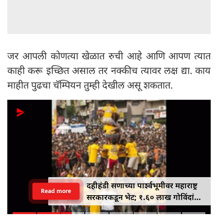
जर आपली कोणत्या खेळात रुची आहे आणि आपण त्यात
काही करू इच्छित असाल तर नक्कीच त्यावर लक्ष द्या. काय
माहीत पुढचा चॅम्पियन तुम्ही देखील असू शकतात.
दहीहंडी सणाच्या पार्श्वभूमीवर महाराष्ट्र
Read more
सरकारकडून भेट; १.६० लाख गोविंदांना
१० लाख रुपयांपर्यंतचे विमा संरक्षण