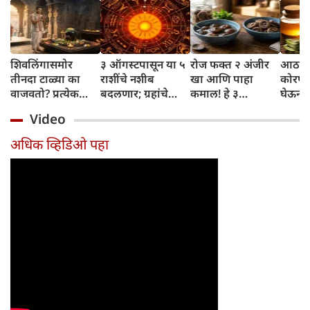
शिवलिंगासमोर
३ ऑगस्टपासून या ५
रोज फक्त २ अंजीर
आठवड्
तीनदा टाळ्या का
राशींचे नशीब
खा आणि पाहा
कोरफड
वाजवतो? प्रत्येक
बदलणार; ग्रहांचे
कमाल! हे ३
घेऊन 
टाळीमागील अर्थ
नकारात्मक प्रभाव
आरोग्यदायी फायदे
चमकदा
Video
जाणून घ्या
संपतील आणि शुभ
तुम्हाला ठाऊक
मिळवा,
दिवसांची सुरुवात
आहेत का?
घ्या
अधिक व्हिडिओ पहा
होईल