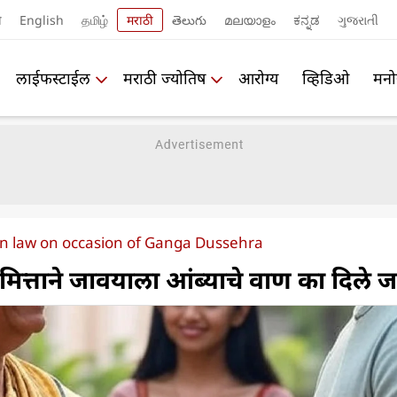
ी
English
தமிழ்
मराठी
తెలుగు
മലയാളം
ಕನ್ನಡ
ગુજરાતી
लाईफस्टाईल
मराठी ज्योतिष
आरोग्य
व्हिडिओ
मनो
n law on occasion of Ganga Dussehra
मित्ताने जावयाला आंब्याचे वाण का दिले ज