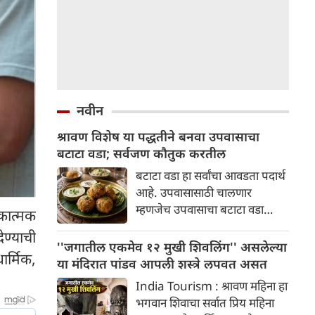
नवीन
श्रावण विशेष या पद्धतीने बनवा उपवासाचा
बटाटा वडा; सर्वजण कौतुक करतील
बटाटा वडा हा सर्वांचा आवडता पदार्थ
आहे. उपवासासाठी चालणार
म्हणजेच उपवासाचा बटाटा वडा
कात्मक
नक्कीच ट्राय करा. सर्वजण कौतुक
ेण्याची
करतील.
''जगातील एकमेव १२ मुखी शिवलिंग'' असलेल्या
र्मिक,
या मंदिरात पांडव आपली शस्त्रे लपवत असत
India Tourism : श्रावण महिना हा
भगवान शिवाचा सर्वात प्रिय महिना