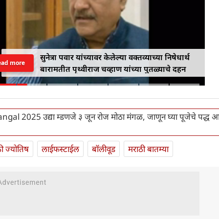
सुनेत्रा पवार यांच्यावर केलेल्या वक्तव्याच्या निषेधार्थ
ead more
बारामतीत पृथ्वीराज चव्हाण यांच्या पुतळ्याचे दहन
al 2025 उद्या म्डणजे ३ जून रोज मोठा मंगळ, जाणून घ्या पूजेचे पद्ध 
ी ज्योतिष
लाईफस्टाईल
बॉलीवूड
मराठी बातम्या