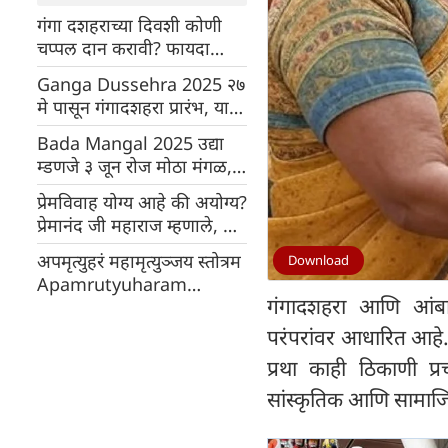
गंगा दशहराच्या दिवशी कोणी
चप्पल दान करावी? फायदा
जाणून घ्या
Ganga Dussehra 2025 २७
मे पासून गंगादशहरा प्रारंभ, या
शुभ मुहूर्तावर स्नान, दान करा,
Bada Mangal 2025 उद्या
पूर्वजांचा आशीर्वाद मिळेल
म्डणजे ३ जून रोज मोठा मंगळ,
जाणून घ्या पूजेचे पद्ध आणि
प्रेमविवाह योग्य आहे की अयोग्य?
कथा
प्रेमानंद जी महाराज म्हणाले, जर
त्यांच्या मुलांनी असे पाऊल
अपमृत्युहरं महामृत्युञ्जय स्तोत्रम
Download
उचलले तर पालकांनी काय
Apamrutyuharam
करावे?
गंगादशहरा आणि आंबा या
Mahamrutyunjjaya
Stotram
परंपरांवर आधारित आहे. 
प्रथा काही ठिकाणी प्
सांस्कृतिक आणि सामाज