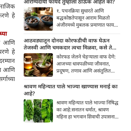
आरोग्यदायी फायदे तुम्हाला ठाऊक आहेत का?
अनोख्या परंपरेमागील अर्थ
ामाजिक
आहे. विशेषतः ३ ऑगस्ट रोजी एक
सविस्तरपणे समजून घेऊया.
१. पचनक्रिया सुधारते आणि
अत्यंत दुर्मिळ आणि फलदायी
रणे हे
बद्धकोष्ठतेपासून आराम मिळतो
ग्रहस्थिती (संयोग) तयार होत आहे.
अंजीरमध्ये मुबलक प्रमाणात फायबर
या दिवशी तयार होणारे शुभ योग,
असते. जर तुम्हाला वारंवार
्या
ग्रहांची स्थिती आणि या गोचरमुळे
बद्धकोष्ठता, गॅस किंवा अपचनाचा
आठवड्यातून दोनदा कोरफडीची वाफ घेऊन
ाव आणि
ज्यांचे नशीब उजळणार आहे अशा
त्रास होत असेल, तर अंजीर
तेजस्वी आणि चमकदार त्वचा मिळवा, कसे ते
भाग्यवान राशींबद्दल आपण जाणून
परणे हे
तुमच्यासाठी वरदान ठरू शकते. हे
जाणून घ्या
घेऊया!
कोरफड जेलने चेहऱ्याला वाफ देणे:
आतड्यांची स्वच्छता ठेवण्यास मदत
रम्यान
आजच्या धावपळीच्या जीवनात,
करते. पचनसंस्था मजबूत करून पोट
रेम आणि
प्रदूषण, तणाव आणि असंतुलित
साफ होण्यास मदत करते.
आहार यांचा आपल्या त्वचेवर
्गाच्या
नकारात्मक परिणाम होऊ शकतो.
श्रावण महिन्यात पाले भाज्या खाण्यास मनाई का
आपल्या त्वचेची चमक हळूहळू कमी
आहे?
होते, ज्यामुळे निस्तेजपणा, मुरुमे
श्रावण महिन्यात पाले भाज्या निषिद्ध
आणि ब्लॅकहेड्स यांसारख्या समस्या
का आहे:सनातन धर्मात, श्रावण
निर्माण होतात.
महिना हा भगवान शिवाची उपासना
करण्यासाठी सर्वात पवित्र काळ
मानला जातो. या संपूर्ण महिन्यात,