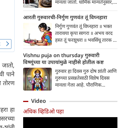
मानला जातो. धार्मिक मान्यतेनुसार,
श्रावण महिन्यात शिवाची पूजा
केल्याने विशेष लाभ मिळतो आणि
आरती गुरुवारची-निर्गुण गुणवंत तूं विघ्नहारा
इच्छा पूर्ण होतात. हा महिना भक्ती
निर्गुण गुणवंत तूं विघ्नहारा ॥ भक्त
आणि श्रद्धेचे प्रतीक आहे.
तारावया कृपा सागरा ॥ अभय वरद
हस्त तूं फरशूधरा ॥ भवसिंधू तारक तूं
करुणा करा ॥ जयदेव जयदेव
गणपति वेल्हाळा ॥
Vishnu puja on thursday गुरुवारी
विष्णूंच्या या उपायांमुळे नाहीसे होतील कष्ट
ा जातो,
गुरुवार हा दिवस गुरु दोष शांती आणि
ची पाने
गुरुच्या प्रसन्नतेसाठी विशेष दिवस
ि तोरण
मानला गेला आहे. पौराणिक
मान्यतेनुसार गुरु बृहस्पती, देवगुरु
आहे. ज्योतिष मान्यतेनुसार देखील
Video
गुरु सुखद दांपत्य जीवन व सौभाग्य
शहरा हा
अधिक व्हिडिओ पहा
निर्धारित करतं. विशेषकरून स्त्री
सरच्या
विवाह आणि पुरुषांच्या आजीविका
समस्या गुरुला प्रसन्न केल्याने दूर होते.
ख-शांती