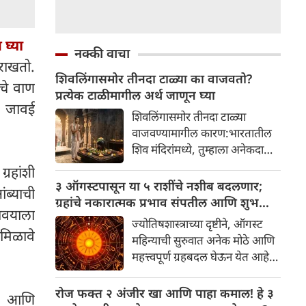
घ्या
नक्की वाचा
राखतो.
शिवलिंगासमोर तीनदा टाळ्या का वाजवतो?
ाचे वाण
प्रत्येक टाळीमागील अर्थ जाणून घ्या
ि जावई
शिवलिंगासमोर तीनदा टाळ्या
वाजवण्यामागील कारण:भारतातील
शिव मंदिरांमध्ये, तुम्हाला अनेकदा
भक्त शिवलिंगासमोर तीनदा टाळ्या
्रहांशी
वाजवताना दिसतील. ही एक सामान्य
३ ऑगस्टपासून या ५ राशींचे नशीब बदलणार;
ब्याची
प्रथा आहे, पण तुम्ही कधी विचार
ग्रहांचे नकारात्मक प्रभाव संपतील आणि शुभ
ावयाला
केला आहे का की यामागे काय रहस्य
दिवसांची सुरुवात होईल
ज्योतिषशास्त्राच्या दृष्टीने, ऑगस्ट
आहे आणि प्रत्येक टाळीचा अर्थ काय
 मिळावे
महिन्याची सुरुवात अनेक मोठे आणि
आहे? हा केवळ एक विधी नाही, तर
महत्त्वपूर्ण ग्रहबदल घेऊन येत आहे.
यामागे खोलवर रुजलेल्या पौराणिक
ग्रह आणि नक्षत्रांची ही विशेष
श्रद्धा, आध्यात्मिक अर्थ आणि काही
हालचाल अनेक राशींच्या जीवनात
रोज फक्त २ अंजीर खा आणि पाहा कमाल! हे ३
वैज्ञानिक तर्कदेखील आहेत. चला, या
दर आणि
सकारात्मक बदल घडवून आणणार