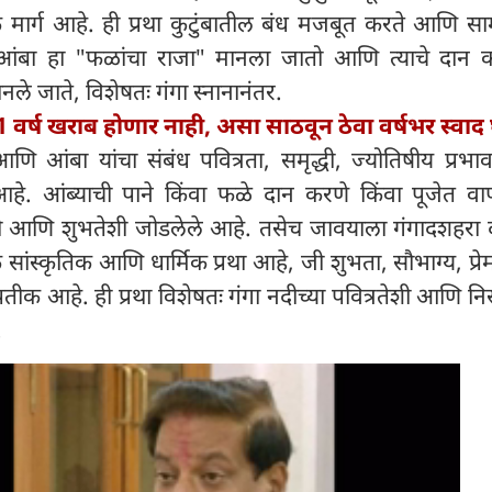
 मार्ग आहे. ही प्रथा कुटुंबातील बंध मजबूत करते आणि स
 आंबा हा "फळांचा राजा" मानला जातो आणि त्याचे दान क
े जाते, विशेषतः गंगा स्नानानंतर.
 वर्ष खराब होणार नाही, असा साठवून ठेवा वर्षभर स्वाद घ
णि आंबा यांचा संबंध पवित्रता, समृद्धी, ज्योतिषीय प्रभ
े आहे. आंब्याची पाने किंवा फळे दान करणे किंवा पूजेत वा
ेशी आणि शुभतेशी जोडलेले आहे. तसेच जावयाला गंगादशहरा द
क सांस्कृतिक आणि धार्मिक प्रथा आहे, जी शुभता, सौभाग्य, प्
्रतीक आहे. ही प्रथा विशेषतः गंगा नदीच्या पवित्रतेशी आणि निसर
.