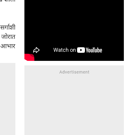
सर्गाशी
म जोरात
े आभार