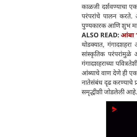
काळजी दर्शवण्याचा एक
परंपरांचे पालन करते.
पुण्यकारक आणि शुभ मानल
ALSO READ:
आंबा 1
थोडक्यात, गंगादशहरा आ
सांस्कृतिक परंपरांमुळ
गंगादशहराच्या पवित्रत
आंब्याचे वाण देणे ही ए
नातेसंबंध दृढ करण्याचे प
समृद्धीशी जोडलेली आहे