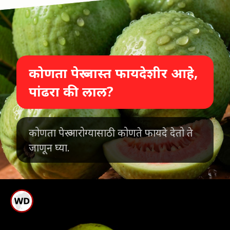
कोणता पेरू जास्त फायदेशीर आहे,
पांढरा की लाल?
कोणता पेरू आरोग्यासाठी कोणते फायदे देतो ते
जाणून घ्या.