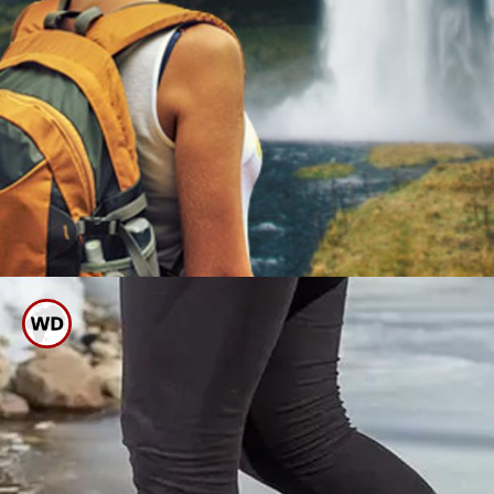
सुरक्षित ठिकाण निवडा
िकाणाहून धबधबा पहा आणि
 सुरक्षित ठिकाण निवडा