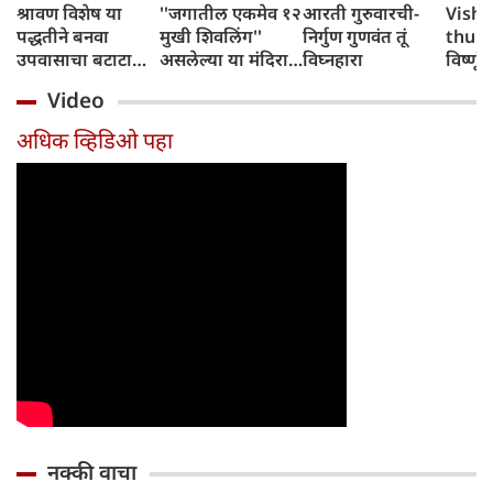
श्रावण विशेष या
''जगातील एकमेव १२
आरती गुरुवारची-
Vishn
पद्धतीने बनवा
मुखी शिवलिंग''
निर्गुण गुणवंत तूं
thursd
उपवासाचा बटाटा
असलेल्या या मंदिरात
विघ्नहारा
विष्णूंच
वडा; सर्वजण कौतुक
पांडव आपली शस्त्रे
उपायां
Video
करतील
लपवत असत
होतील 
अधिक व्हिडिओ पहा
नक्की वाचा