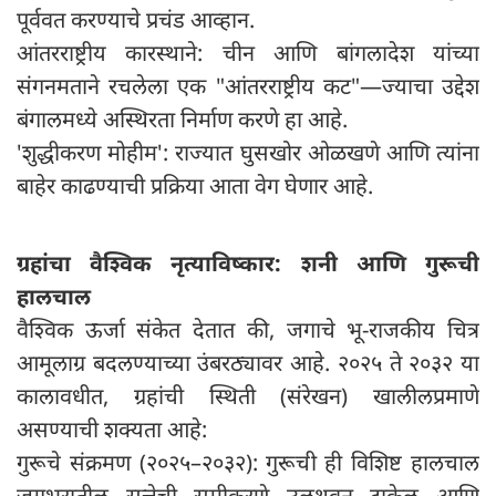
पूर्ववत करण्याचे प्रचंड आव्हान.
आंतरराष्ट्रीय कारस्थाने: चीन आणि बांगलादेश यांच्या
संगनमताने रचलेला एक "आंतरराष्ट्रीय कट"—ज्याचा उद्देश
बंगालमध्ये अस्थिरता निर्माण करणे हा आहे.
'शुद्धीकरण मोहीम': राज्यात घुसखोर ओळखणे आणि त्यांना
बाहेर काढण्याची प्रक्रिया आता वेग घेणार आहे.
ग्रहांचा वैश्विक नृत्याविष्कार: शनी आणि गुरूची
हालचाल
वैश्विक ऊर्जा संकेत देतात की, जगाचे भू-राजकीय चित्र
आमूलाग्र बदलण्याच्या उंबरठ्यावर आहे. २०२५ ते २०३२ या
कालावधीत, ग्रहांची स्थिती (संरेखन) खालीलप्रमाणे
असण्याची शक्यता आहे:
गुरूचे संक्रमण (२०२५–२०३२): गुरूची ही विशिष्ट हालचाल
जगभरातील सत्तेची समीकरणे उलथवून टाकेल आणि