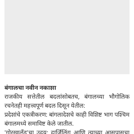
बंगालचा नवीन नकाशा
राजकीय सत्तेतील बदलांसोबतच, बंगालच्या भौगोलिक
रचनेतही महत्त्वपूर्ण बदल दिसून येतील:
प्रदेशांचे एकत्रीकरण: बांगलादेशचे काही विशिष्ट भाग पश्चिम
बंगालमध्ये समाविष्ट केले जातील.
'गोरखालँड'चा उदय: दार्जिलिंग आणि त्याच्या आसपासचा