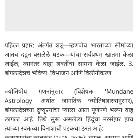
पहिला प्रहार: अंतर्गत शत्रू—म्हणजेच भारताच्या सीमांच्या
आतच दडून बसलेले घटक—यांचा सर्वप्रथम खातमा केला
जाईल; त्यानंतर बाह्य शक्तींचा सामना केला जाईल. 3.
बांगलादेशचे भविष्य: विभाजन आणि विलीनीकरण
ज्योतिषीय गणनांनुसार (विशेषतः 'Mundane
Astrology' अर्थात जागतिक ज्योतिषशास्त्रानुसार),
बांगलादेशच्या दुष्कृत्यांचा प्याला आता पूर्णपणे भरून वाहू
लागला आहे. तिथे सुरू असलेला हिंदूंचा नरसंहार हाच
त्यांच्या स्वतःच्या विनाशाची पटकथा ठरत आहे:
कारस्थानांचा कालखंड (२०२६–२०२७): बंगाल, आसाम आणि