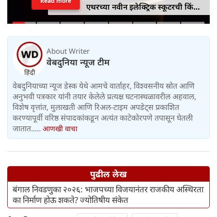
Read more
एथरच्या नवीन इलेक्ट्रिक स्कूटरची किंमत
जाहीर, जाणून घ्या कोनार्कमध्ये कोणती
खास वैशिष्ट्ये आहे
About Writer
वेबदुनिया न्यूज टीम
वेबदुनियाच्या न्यूज डेस्क येथे आमचे वार्ताहर, विश्वसनीय स्रोत आणि
अनुभवी पत्रकार यांनी तयार केलेले प्रत्यक्ष घटनास्थळावरील अहवाल,
विशेष वृत्तांत, मुलाखती आणि रिअल-टाइम अपडेट्स प्रकाशित
करण्यापूर्वी वरिष्ठ संपादकांकडून अत्यंत काटेकोरपणे तपासून घेतली
जातात.....
आणखी वाचा
पुढील लेख
बंगाल निवडणुका २०२६: भाजपच्या विजयानंतर राजकीय अस्थिरता
का निर्माण होऊ शकते? ज्योतिषीय संकेत