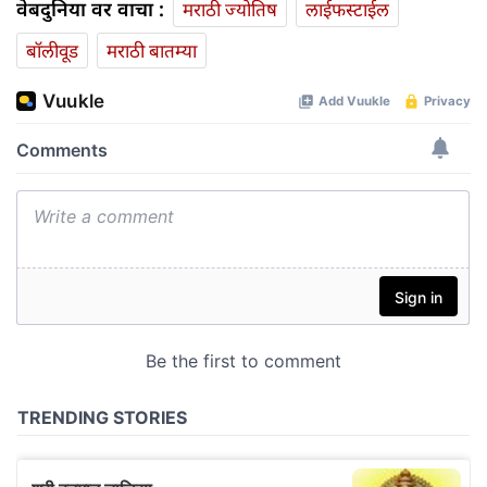
वेबदुनिया वर वाचा :
मराठी ज्योतिष
लाईफस्टाईल
बॉलीवूड
मराठी बातम्या