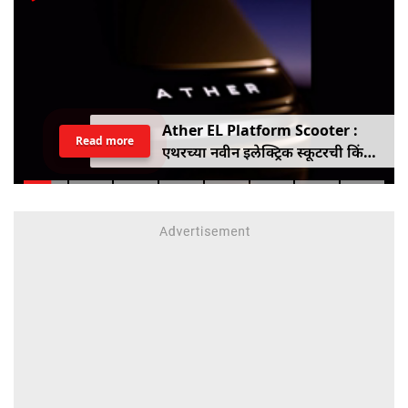
Ather EL Platform Scooter :
Read more
एथरच्या नवीन इलेक्ट्रिक स्कूटरची किंमत
जाहीर, जाणून घ्या कोनार्कमध्ये कोणती
खास वैशिष्ट्ये आहे