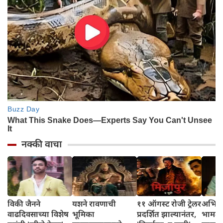
नक्की वाचा
विकी जैनने
यशने रावणाची
११ ऑगस्ट रोजी ट्रेलर
अभिनेत
वाढदिवसाच्या विशेष
भूमिका
प्रदर्शित झाल्यानंतर,
भामट्य