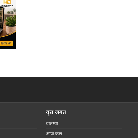
वृत्त जगत
बातम्या
आज कल