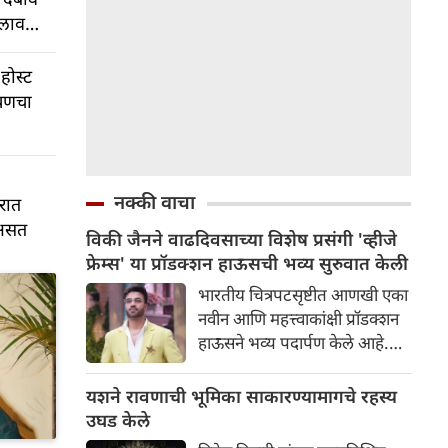
िलाव
 होस्ट
ायणचा
नक्की वाचा
रात
 असत
विकी जैनने वाढदिवसाच्या विशेष प्रसंगी 'व्हीजे
फ्रेम्स' या प्रॉडक्शन हाऊसची भव्य सुरुवात केली
भारतीय चित्रपटसृष्टीत आणखी एका
नवीन आणि महत्त्वाकांक्षी प्रॉडक्शन
हाऊसने भव्य पदार्पण केले आहे.
प्रसिद्ध उद्योगपती आणि निर्माता
विकी जैनने आपल्या वाढदिवसाच्या
यशने रावणाची भूमिका साकारण्यामागचे रहस्य
विशेष प्रसंगी 'व्हीजे फ्रेम्स' या
उघड केले
आपल्या नवीन प्रॉडक्शन बॅनरची