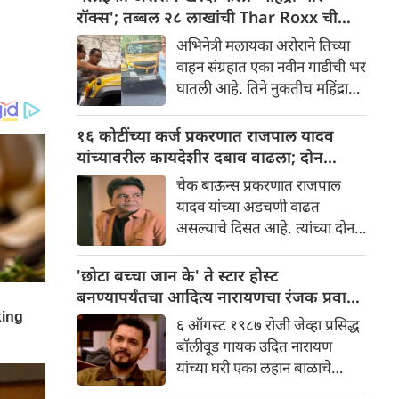
अभिनेता सलमान खान, त्याची
रॉक्स'; तब्बल २८ लाखांची Thar Roxx ची
बहीण अलविरा खान अग्निहोत्री
पूजा करतानाचा व्हिडिओ व्हायरल
अभिनेत्री मलायका अरोराने तिच्या
आणि स्टाईल अँड कंटेंट ज्वेलरी
वाहन संग्रहात एका नवीन गाडीची भर
प्रायव्हेट लिमिटेडच्या संचालकांना
घातली आहे. तिने नुकतीच महिंद्रा
समन्स बजावले आहे.
थार रॉक्स स्टार एडिशन खरेदी केली
आहे. एका खाजगी समारंभात ही
१६ कोटींच्या कर्ज प्रकरणात राजपाल यादव
एसयूव्ही तिला सुपूर्द करण्यात
यांच्यावरील कायदेशीर दबाव वाढला; दोन
आली, ज्याचा व्हिडिओ आता
मालमत्तांचा लिलाव होणार
चेक बाऊन्स प्रकरणात राजपाल
इंस्टाग्रामवर मोठ्या प्रमाणावर शेअर
यादव यांच्या अडचणी वाढत
केला जात आहे. गाडी
असल्याचे दिसत आहे. त्यांच्या दोन
मिळाल्यानंतर, मलायकाने तिच्या
मालमत्ता ९ सप्टेंबर रोजी विकल्या
घरी पूजा-अर्चा देखील केली.
जाणार आहे. या दोन मालमत्ता
'छोटा बच्चा जान के' ते स्टार होस्ट
शहाजहानपूर या शहरात आणि एका
बनण्यापर्यंतचा आदित्य नारायणचा रंजक प्रवास
गावात आहे.
जाणून घ्या
६ ऑगस्ट १९८७ रोजी जेव्हा प्रसिद्ध
बॉलीवूड गायक उदित नारायण
यांच्या घरी एका लहान बाळाचे
आगमन झाले, तेव्हा फार कमी