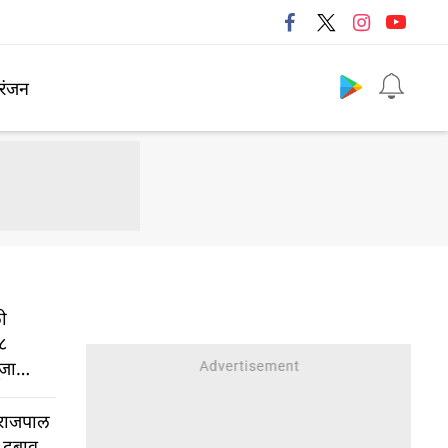
Follow us
रंजन
ी
२८
ूजा
त राजपाल
र दबाव