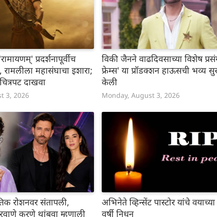
ामायणम्' प्रदर्शनापूर्वीच
विकी जैनने वाढदिवसाच्या विशेष प्रसंग
 रामलीला महासंघाचा इशारा;
फ्रेम्स' या प्रॉडक्शन हाऊसची भव्य सु
चित्रपट दाखवा
केली
t 3, 2026
Monday, August 3, 2026
तिक रोशनवर संतापली,
अभिनेते व्हिन्सेंट पास्टोर यांचे वयाच्या
रवाणे करणे थांबवा म्हणाली
वर्षी निधन