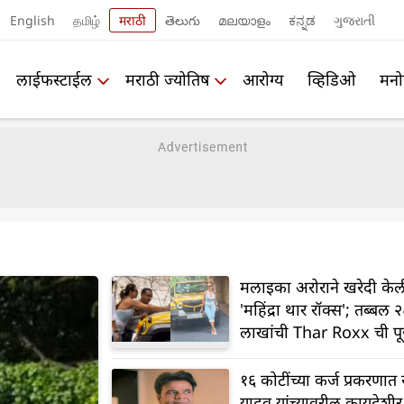
English
தமிழ்
मराठी
తెలుగు
മലയാളം
ಕನ್ನಡ
ગુજરાતી
लाईफस्टाईल
मराठी ज्योतिष
आरोग्य
व्हिडिओ
मनो
मलाइका अरोराने खरेदी केल
'महिंद्रा थार रॉक्स'; तब्बल 
लाखांची Thar Roxx ची प
करतानाचा व्हिडिओ व्हायरल
१६ कोटींच्या कर्ज प्रकरणा
यादव यांच्यावरील कायदेशी