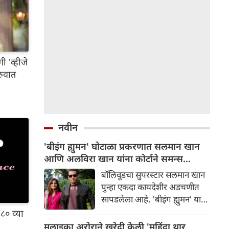
ी 'व्हीजे
रुवात
नवीन
'बीइंग ह्युमन' घोटाळा प्रकरणात सलमान खान
आणि अलविरा खान यांना कोर्टाने समन्स
बजवले
बॉलिवूडचा सुपरस्टार सलमान खान
पुन्हा एकदा कायदेशीर अडचणीत
सापडलेला आहे. 'बीइंग ह्युमन' या
ब्रँडशी संबंधित कथित फसवणुकीच्या
 ८० व्या
प्रकरणात चंदीगड न्यायालयाने
मलाइका अरोराने खरेदी केली 'महिंद्रा थार