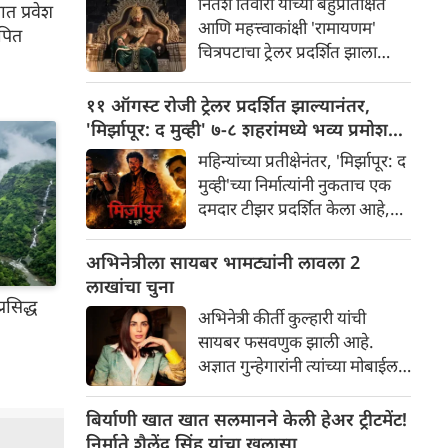
नितेश तिवारी यांच्या बहुप्रतिक्षित
त प्रवेश
अधिकृतपणे घोषणा केली. या नवीन
आणि महत्त्वाकांक्षी 'रामायणम'
पित
बॅनरचा पहिला प्रकल्प इतका भव्य
चित्रपटाचा ट्रेलर प्रदर्शित झाला
आहे की त्याने चाहत्यांमध्ये आधीच
असून, त्यामुळे सोशल मीडिया आणि
खळबळ उडवून दिली आहे.
चित्रपटसृष्टीत खळबळ उडाली आहे.
११ ऑगस्ट रोजी ट्रेलर प्रदर्शित झाल्यानंतर,
चित्रपटातील कलाकार आणि
'मिर्झापूर: द मुव्ही' ७-८ शहरांमध्ये भव्य प्रमोशन
भव्यतेची मोठ्या प्रमाणावर चर्चा होत
करणार
महिन्यांच्या प्रतीक्षेनंतर, 'मिर्झापूर: द
असली तरी, ज्या एका गोष्टीने
मुव्ही'च्या निर्मात्यांनी नुकताच एक
सर्वाधिक लक्ष वेधून घेतले आहे
दमदार टीझर प्रदर्शित केला आहे,
आणि प्रेक्षकांना रोमांचित केले आहे,
ज्यामुळे चाहत्यांना या प्रतिष्ठित
ती म्हणजे 'रॉकिंग स्टार' यशने
फ्रँचायझीच्या मोठ्या पडद्यावरील
अभिनेत्रीला सायबर भामट्यांनी लावला 2
साकारलेली रावणाची भूमिका.
रूपांतराची पहिली झलक मिळाली
लाखांचा चुना
आहे. पंकज त्रिपाठी, अली फजल
रसिद्ध
अभिनेत्री कीर्ती कुल्हारी यांची
आणि दिव्येंदू शर्मा पुन्हा एकदा
सायबर फसवणुक झाली आहे.
त्यांच्या चाहत्यांच्या आवडत्या भूमिका
अज्ञात गुन्हेगारांनी त्यांच्या मोबाईल
साकारत आहे.
फोन आणि क्रेडिट कार्डमध्ये
अनधिकृत प्रवेश मिळवून अवघ्या
बिर्याणी खात खात सलमानने केली हेअर ट्रीटमेंट!
काही मिनिटांत त्यांची ₹२४३,८५२
निर्माते शैलेंद्र सिंह यांचा खुलासा