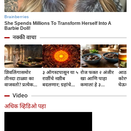
नक्की वाचा
शिवलिंगासमोर
३ ऑगस्टपासून या ५
रोज फक्त २ अंजीर
आठवड्
तीनदा टाळ्या का
राशींचे नशीब
खा आणि पाहा
कोरफड
वाजवतो? प्रत्येक
बदलणार; ग्रहांचे
कमाल! हे ३
घेऊन 
टाळीमागील अर्थ
नकारात्मक प्रभाव
आरोग्यदायी फायदे
चमकदा
Video
जाणून घ्या
संपतील आणि शुभ
तुम्हाला ठाऊक
मिळवा,
दिवसांची सुरुवात
आहेत का?
घ्या
अधिक व्हिडिओ पहा
होईल