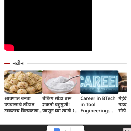
नवीन
श्रावणात बनवा
बेकिंग सोडा ठरू
Career in BTech
मेहंदी
उपवासाचे तोंडात
शकतो बहुगुणी!
in Tool
गडद क
टाकताच विरघळणारे
जाणून घ्या त्याचे १०
Engineering:
सोपे उ
नारळ आणि ड्रायफ्रूट
आरोग्य आणि सौंदर्य
बीटेक इन टूल
घ्या
लाडू
फायदे
इंजिनीअरिंग मध्ये
करिअर बनवा पात्रता,