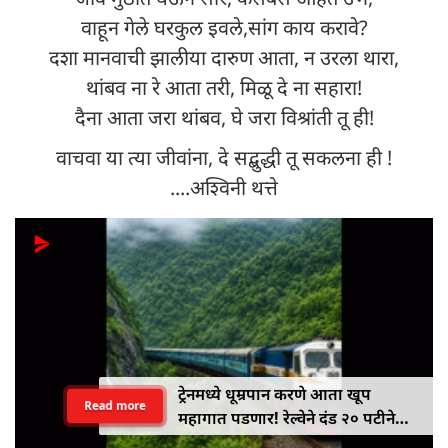
वाहून गेले घरकुल इवले,सांग काय करावे?
दशा मानवाची झालीया दारुण आता, न उरला थारा,
थांबव ना रे आता तरी, मिळू दे ना सहारा!
दैना आता जरा थांबव, घे जरा विश्रांती तू ही!
वाचवा या त्या जीवांना, दे सद्बुद्धी तू सकलना ही !
....अश्विनी थत्ते
ट्रेनमध्ये धूम्रपान करणे आता खूप
Read more
महागात पडणार! रेल्वेने दंड २० पटीने
वाढवून ₹१०० वरून ₹२,००० केला