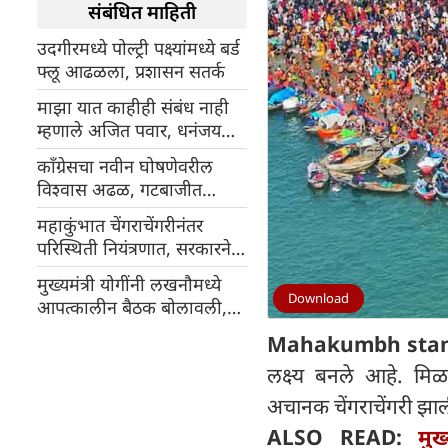
संबंधित माहिती
उदगीरमध्ये पोल्ट्री पक्ष्यांमध्ये बर्ड
फ्लू आढळला, प्रशासन सतर्क
माझा यात काहीही संबंध नाही
म्हणाले अजित पवार, धनंजय
मुंडेंची खुर्ची धोक्यात
काँग्रेसचा नवीन घोषणेवरील
विश्वास अढळ, गटबाजीत
लोकसभा निवडणुकीतील यशाची
महाकुंभात चेंगराचेंगरीनंतर
पुनरावृत्ती करण्याची शपथ
परिस्थिती नियंत्रणात, सरकारने
सांगितले- स्नान शांततेत सुरू
मुख्यमंत्री योगींनी लखनौमध्ये
Download
आपत्कालीन बैठक बोलावली,
प्रयागराजला येणाऱ्या अनेक
Mahakumbh sta
गाड्या वळवण्यात आल्या
लक्ष्य बनले आहे. मिळ
अचानक चेंगराचेंगरी झा
ALSO READ:
मु