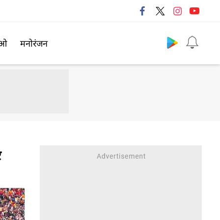
Follow us
िओ
मनोरंजन
र