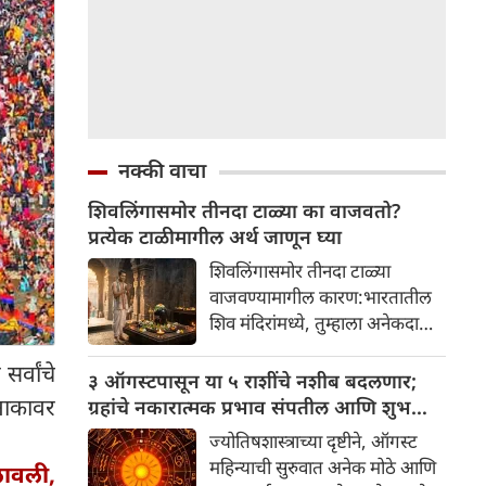
नक्की वाचा
शिवलिंगासमोर तीनदा टाळ्या का वाजवतो?
प्रत्येक टाळीमागील अर्थ जाणून घ्या
शिवलिंगासमोर तीनदा टाळ्या
वाजवण्यामागील कारण:भारतातील
शिव मंदिरांमध्ये, तुम्हाला अनेकदा
भक्त शिवलिंगासमोर तीनदा टाळ्या
र्वांचे
वाजवताना दिसतील. ही एक सामान्य
३ ऑगस्टपासून या ५ राशींचे नशीब बदलणार;
प्रथा आहे, पण तुम्ही कधी विचार
नाकावर
ग्रहांचे नकारात्मक प्रभाव संपतील आणि शुभ
केला आहे का की यामागे काय रहस्य
दिवसांची सुरुवात होईल
ज्योतिषशास्त्राच्या दृष्टीने, ऑगस्ट
आहे आणि प्रत्येक टाळीचा अर्थ काय
महिन्याची सुरुवात अनेक मोठे आणि
लावली,
आहे? हा केवळ एक विधी नाही, तर