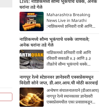
LIVE: नाशिकमध्ये सौम्य भूकंपाचे धक्के, अनेक
कधीपासून लागू होतील
घरांना तडे गेले
Maharashtra Breaking
News Live in Marathi
:नाशिकमध्ये शनिवारी रात्री आणि
रविवारी सकाळी ४.३ आणि ३.३
तीव्रतेचे सौम्य भूकंपाचे धक्के
नाशिकमध्ये सौम्य भूकंपाचे धक्के जाणवले;
जाणवले. यामुळे काही भागांतील
अनेक घरांना तडे गेले
घरांच्या भिंतींना तडे गेले असून, लोक
नाशिकमध्ये शनिवारी रात्री आणि
भीतीने पळून गेले आहेत. मात्र,
रविवारी सकाळी ४.३ आणि ३.३
कोणतीही जीवितहानी झाल्याचे वृत्त
तीव्रतेचे सौम्य भूकंपाचे धक्के
नाही.
जाणवले. यामुळे काही भागांतील
घरांच्या भिंतींना तडे गेले असून, लोक
नागपूर रेल्वे स्टेशनवर ज्ञानेश्वरी एक्सप्रेसमधून
भीतीने पळून गेले आहेत. मात्र,
विदेशी सोने जप्त, डी.आर.आय.ची मोठी कारवाई
कोणतीही जीवितहानी झाल्याचे वृत्त
अन्वेषण संचालनालयाने (डीआरआय)
नाही.असे अधिकाऱ्यांनी सांगितले.
नागपूर रेल्वे स्थानकावर ज्ञानेश्वरी
एक्सप्रेसमधील एका प्रवाशाकडून
२.१६५ किलो विदेशी सोने जप्त केले