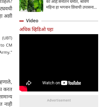
ाहिले?
का आहे:सनातन धर्मात, श्रावण
निर्माण होतात.
महिना हा भगवान शिवाची उपासना
ोट्यवधी
करण्यासाठी सर्वात पवित्र काळ
्हा अशी
मानला जातो. या संपूर्ण महिन्यात,
Video
भक्त उपवास, पूजा, नामजप,
अधिक व्हिडिओ पहा
दानधर्म आणि सात्विक जीवनशैलीचे
पालन करतात.
 (UBT)
 to CM
 Army."
्हणाले,
रोप करत
सामान्य
मत नाही