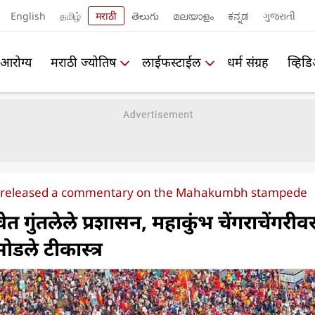
English
தமிழ்
मराठी
తెలుగు
മലയാളം
ಕನ್ನಡ
ગુજરાતી
आरोग्य
मराठी ज्योतिष
लाईफस्टाईल
धर्म संग्रह
व्हिड
released a commentary on the Mahakumbh stampede
ेत गुंतलेले प्रशासन, महाकुंभ चेंगराचेंगरीव
ोडले टीकास्त्र