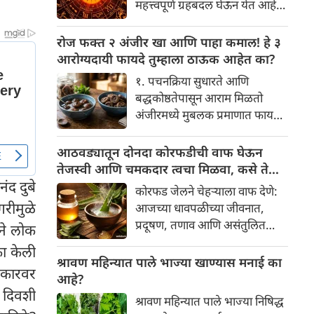
महत्त्वपूर्ण ग्रहबदल घेऊन येत आहे.
यामागे खोलवर रुजलेल्या पौराणिक
ग्रह आणि नक्षत्रांची ही विशेष
श्रद्धा, आध्यात्मिक अर्थ आणि काही
हालचाल अनेक राशींच्या जीवनात
रोज फक्त २ अंजीर खा आणि पाहा कमाल! हे ३
वैज्ञानिक तर्कदेखील आहेत. चला, या
सकारात्मक बदल घडवून आणणार
आरोग्यदायी फायदे तुम्हाला ठाऊक आहेत का?
अनोख्या परंपरेमागील अर्थ
आहे. विशेषतः ३ ऑगस्ट रोजी एक
सविस्तरपणे समजून घेऊया.
१. पचनक्रिया सुधारते आणि
अत्यंत दुर्मिळ आणि फलदायी
बद्धकोष्ठतेपासून आराम मिळतो
ग्रहस्थिती (संयोग) तयार होत आहे.
अंजीरमध्ये मुबलक प्रमाणात फायबर
या दिवशी तयार होणारे शुभ योग,
असते. जर तुम्हाला वारंवार
ग्रहांची स्थिती आणि या गोचरमुळे
बद्धकोष्ठता, गॅस किंवा अपचनाचा
आठवड्यातून दोनदा कोरफडीची वाफ घेऊन
ज्यांचे नशीब उजळणार आहे अशा
त्रास होत असेल, तर अंजीर
तेजस्वी आणि चमकदार त्वचा मिळवा, कसे ते
भाग्यवान राशींबद्दल आपण जाणून
तुमच्यासाठी वरदान ठरू शकते. हे
ंद दुबे
जाणून घ्या
घेऊया!
कोरफड जेलने चेहऱ्याला वाफ देणे:
आतड्यांची स्वच्छता ठेवण्यास मदत
गरीमुळे
आजच्या धावपळीच्या जीवनात,
करते. पचनसंस्था मजबूत करून पोट
प्रदूषण, तणाव आणि असंतुलित
ेने लोक
साफ होण्यास मदत करते.
आहार यांचा आपल्या त्वचेवर
का केली
नकारात्मक परिणाम होऊ शकतो.
श्रावण महिन्यात पाले भाज्या खाण्यास मनाई का
सरकारवर
आपल्या त्वचेची चमक हळूहळू कमी
आहे?
होते, ज्यामुळे निस्तेजपणा, मुरुमे
ा दिवशी
श्रावण महिन्यात पाले भाज्या निषिद्ध
आणि ब्लॅकहेड्स यांसारख्या समस्या