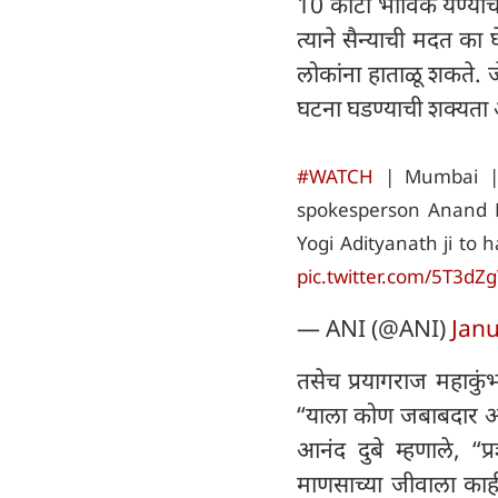
10 कोटी भाविक येण्याच
त्याने सैन्याची मदत क
लोकांना हाताळू शकते. 
घटना घडण्याची शक्यता
#WATCH
| Mumbai | 
spokesperson Anand Du
Yogi Adityanath ji to
pic.twitter.com/5T3dZ
— ANI (@ANI)
Janu
तसेच प्रयागराज महाकुंभा
“याला कोण जबाबदार आहे
आनंद दुबे म्हणाले, “प
माणसाच्या जीवाला काहीच