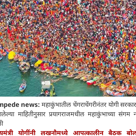
mpede news:
महाकुंभातील चेंगराचेंगरीनंतर योगी सरकार स
ालेल्या माहितीनुसार प्रयागराजमधील महाकुंभाच्या संगम 
ली
ख्यमंत्री योगींनी लखनौमध्ये आपत्कालीन बैठक बो