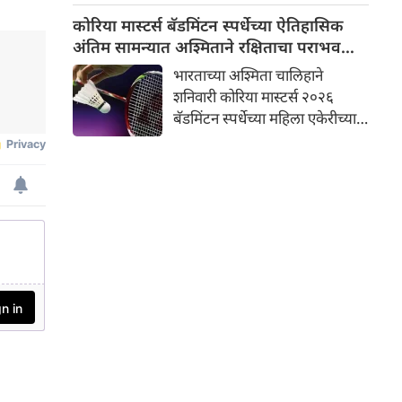
आहे. जप्त केलेल्या सोन्याचे मूल्य
कोरिया मास्टर्स बॅडमिंटन स्पर्धेच्या ऐतिहासिक
३.०९ कोटी रुपये आहे.
अंतिम सामन्यात अश्मिताने रक्षिताचा पराभव
केला
भारताच्या अश्मिता चालिहाने
शनिवारी कोरिया मास्टर्स २०२६
बॅडमिंटन स्पर्धेच्या महिला एकेरीच्या
उपांत्य फेरीत स्वदेशीय रक्षिता
रामराजचा पराभव करून
विजेतेपदाच्या लढतीत प्रवेश केला.
आज आसन यी सुन-सिन
व्यायामशाळेत झालेल्या भारतीय
खेळाडूंमधील उपांत्य फेरीच्या
सामन्यात