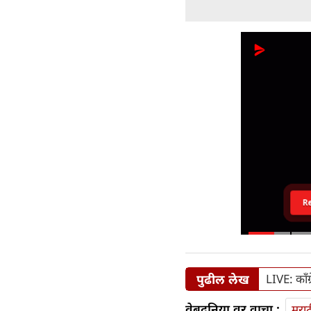
R
पुढील लेख
LIVE: काँ
वेबदुनिया वर वाचा :
मराठ