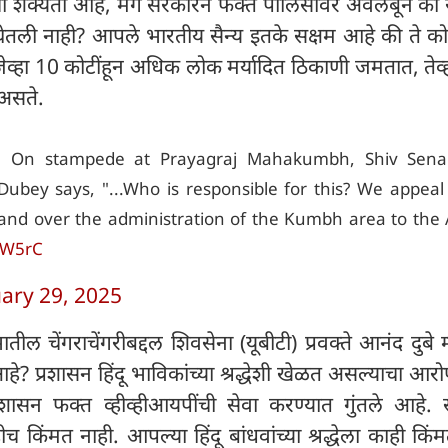
ी शक्यता आहे, मग सरकारने फक्त पोलिसांवर अवलंबून का र
ा घेतली नाही? आपले भारतीय सैन्य इतके सक्षम आहे की ते क
जेव्हा 10 कोटींहून अधिक लोक मर्यादित ठिकाणी जमतात, तेव
 असते.
On stampede at Prayagraj Mahakumbh, Shiv Sena
bey says, "...Who is responsible for this? We appeal
 hand over the administration of the Kumbh area to the
gW5rC
ary 29, 2025
तील चेंगराचेंगरीबद्दल शिवसेना (यूबीटी) प्रवक्ते आनंद दुबे म
? प्रशासन हिंदू भाविकांच्या श्रद्धेशी खेळत असल्याचा आ
्रशासन फक्त व्हीव्हीआयपींची सेवा करण्यात गुंतले आहे. 
 किंमत नाही. आपल्या हिंदू बांधवांच्या श्रद्धेला काही किं