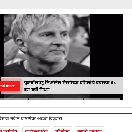
फुटबॉलपटू लिओनेल मेस्सीच्या वडिलांचे वयाच्या ६८
ead more
व्या वर्षी निधन
ग्रेसचा नवीन घोषणेवर अढळ विश्वास
ी ज्योतिष
लाईफस्टाईल
बॉलीवूड
मराठी बातम्या