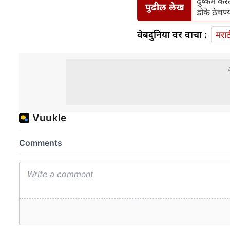
दुष्कर्म क
पुढील लेख
डोके ठेचण्य
वेबदुनिया वर वाचा :
मराठ