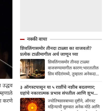
नक्की वाचा
शिवलिंगासमोर तीनदा टाळ्या का वाजवतो?
प्रत्येक टाळीमागील अर्थ जाणून घ्या
शिवलिंगासमोर तीनदा टाळ्या
वाजवण्यामागील कारण:भारतातील
शिव मंदिरांमध्ये, तुम्हाला अनेकदा
भक्त शिवलिंगासमोर तीनदा टाळ्या
ा उद्धव
वाजवताना दिसतील. ही एक सामान्य
३ ऑगस्टपासून या ५ राशींचे नशीब बदलणार;
प्रथा आहे, पण तुम्ही कधी विचार
म्हणाले
ग्रहांचे नकारात्मक प्रभाव संपतील आणि शुभ
केला आहे का की यामागे काय रहस्य
दिवसांची सुरुवात होईल
का करणे
ज्योतिषशास्त्राच्या दृष्टीने, ऑगस्ट
आहे आणि प्रत्येक टाळीचा अर्थ काय
महिन्याची सुरुवात अनेक मोठे आणि
आहे? हा केवळ एक विधी नाही, तर