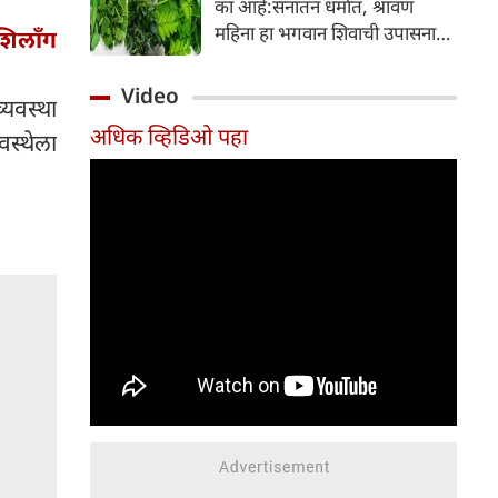
का आहे:सनातन धर्मात, श्रावण
निर्माण होतात.
महिना हा भगवान शिवाची उपासना
शिलाँग
करण्यासाठी सर्वात पवित्र काळ
मानला जातो. या संपूर्ण महिन्यात,
Video
्यवस्था
भक्त उपवास, पूजा, नामजप,
अधिक व्हिडिओ पहा
दानधर्म आणि सात्विक जीवनशैलीचे
वस्थेला
पालन करतात.