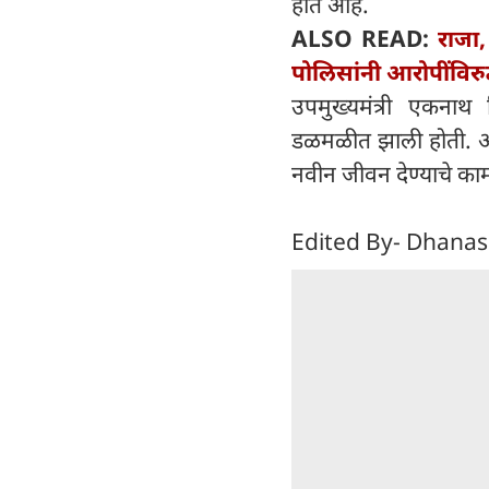
होत आहे.
ALSO READ:
राजा,
पोलिसांनी आरोपींविरुद
उपमुख्यमंत्री एकनाथ शि
डळमळीत झाली होती. अशा 
नवीन जीवन देण्याचे काम
Edited By- Dhanas