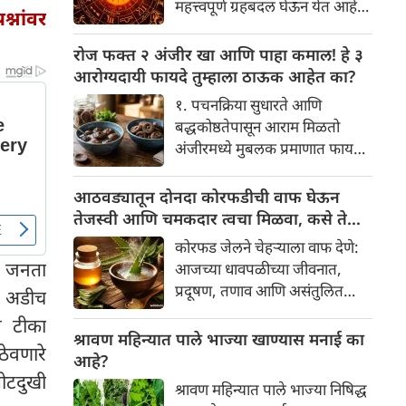
महत्त्वपूर्ण ग्रहबदल घेऊन येत आहे.
्नांवर
यामागे खोलवर रुजलेल्या पौराणिक
ग्रह आणि नक्षत्रांची ही विशेष
श्रद्धा, आध्यात्मिक अर्थ आणि काही
हालचाल अनेक राशींच्या जीवनात
रोज फक्त २ अंजीर खा आणि पाहा कमाल! हे ३
वैज्ञानिक तर्कदेखील आहेत. चला, या
सकारात्मक बदल घडवून आणणार
आरोग्यदायी फायदे तुम्हाला ठाऊक आहेत का?
अनोख्या परंपरेमागील अर्थ
आहे. विशेषतः ३ ऑगस्ट रोजी एक
सविस्तरपणे समजून घेऊया.
१. पचनक्रिया सुधारते आणि
अत्यंत दुर्मिळ आणि फलदायी
बद्धकोष्ठतेपासून आराम मिळतो
ग्रहस्थिती (संयोग) तयार होत आहे.
अंजीरमध्ये मुबलक प्रमाणात फायबर
या दिवशी तयार होणारे शुभ योग,
असते. जर तुम्हाला वारंवार
ग्रहांची स्थिती आणि या गोचरमुळे
बद्धकोष्ठता, गॅस किंवा अपचनाचा
आठवड्यातून दोनदा कोरफडीची वाफ घेऊन
ज्यांचे नशीब उजळणार आहे अशा
त्रास होत असेल, तर अंजीर
तेजस्वी आणि चमकदार त्वचा मिळवा, कसे ते
भाग्यवान राशींबद्दल आपण जाणून
तुमच्यासाठी वरदान ठरू शकते. हे
जाणून घ्या
घेऊया!
कोरफड जेलने चेहऱ्याला वाफ देणे:
आतड्यांची स्वच्छता ठेवण्यास मदत
, जनता
आजच्या धावपळीच्या जीवनात,
करते. पचनसंस्था मजबूत करून पोट
प्रदूषण, तणाव आणि असंतुलित
या अडीच
साफ होण्यास मदत करते.
आहार यांचा आपल्या त्वचेवर
े टीका
नकारात्मक परिणाम होऊ शकतो.
श्रावण महिन्यात पाले भाज्या खाण्यास मनाई का
ठेवणारे
आपल्या त्वचेची चमक हळूहळू कमी
आहे?
होते, ज्यामुळे निस्तेजपणा, मुरुमे
पोटदुखी
श्रावण महिन्यात पाले भाज्या निषिद्ध
आणि ब्लॅकहेड्स यांसारख्या समस्या