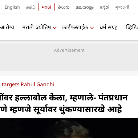
English
தமிழ்
मराठी
తెలుగు
മലയാളം
ಕನ್ನಡ
ગુજરાતી
आरोग्य
मराठी ज्योतिष
लाईफस्टाईल
धर्म संग्रह
व्हिड
 targets Rahul Gandhi
ंधींवर हल्लाबोल केला, म्हणाले- पंतप्रधान
णे म्हणजे सूर्यावर थुंकण्यासारखे आहे