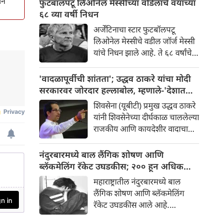
ने
फुटबॉलपटू लिओनेल मेस्सीच्या वडिलांचे वयाच्या
म्हणाले की, "देशात स्वार्थी वारे वाहत
६८ व्या वर्षी निधन
आहे आणि हे वादळापूर्वीची शांतता
अर्जेंटिनाचा स्टार फुटबॉलपटू
असल्यासारखे वाटते." त्यांनी केंद्र
लिओनेल मेस्सीचे वडील जॉर्ज मेस्सी
सरकारवर तरुणांचा आवाज न
यांचे निधन झाले आहे. ते ६८ वर्षांचे
ऐकल्याचा आरोप केला.
होते आणि बऱ्याच काळापासून
प्रकृतीच्या समस्यांशी झुंज देत होते.
'वादळापूर्वीची शांतता'; उद्धव ठाकरे यांचा मोदी
मेस्सीच्या यशस्वी कारकिर्दीत त्याचे
सरकारवर जोरदार हल्लाबोल, म्हणाले-'देशात
वडील जॉर्ज यांची मोठी भूमिका होती.
स्वार्थी वारे वाहत आहे'
शिवसेना (यूबीटी) प्रमुख उद्धव ठाकरे
यांनी शिवसेनेच्या दीर्घकाळ चाललेल्या
राजकीय आणि कायदेशीर वादाचा
संदर्भ देत केंद्रातील मोदी सरकारवर
जोरदार निशाणा साधला. ठाकरे
नंदुरबारमध्ये बाल लैंगिक शोषण आणि
म्हणाले की, हे प्रकरण गेल्या चार
ब्लॅकमेलिंग रॅकेट उघडकीस; २०० हून अधिक
वर्षांपासून प्रलंबित असल्याने ते
अश्लील क्लिप्स जप्त
महाराष्ट्रातील नंदुरबारमध्ये बाल
आतापर्यंत या विषयावर गप्प राहिले
लैंगिक शोषण आणि ब्लॅकमेलिंग
होते. मात्र, देशातील सध्याची
रॅकेट उघडकीस आले आहे.
परिस्थिती पाहता आता यावर बोलणे
मिळालेल्या माहितीनुसार नंदुरबार