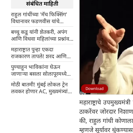
संबंधित माहिती
राहुल गांधींच्या 'मॅच फिक्सिंग'
विधानावर फडणवीस यांचे
प्रत्युत्तर, जनतेचा अपमान
बच्चू कडू यांनी शेतकरी, अपंग
असल्याचे म्हटले
आणि विधवा महिलांच्या प्रश्नांवर
उपोषण सुरू केले
महाराष्ट्रात पुन्हा एकदा
राजकारण तापले! शरद आणि
अजित पवार गट एकत्र येऊ
पुण्याहून भाविकांना घेऊन
शकतात का?
जाणाऱ्या बसला सोलापूरमध्ये
भीषण अपघात
मोठी बातमी! मुंबई लोकल ट्रेन
Download
लवकर होणार AC, मुख्यमंत्र्यांनी
सांगितली योजना
महाराष्ट्राचे उपमुख्यमंत
ठाकरेंवर जोरदार निशाणा
की, राहुल गांधी कोणालाह
म्हणजे सूर्यावर थुंकण्या