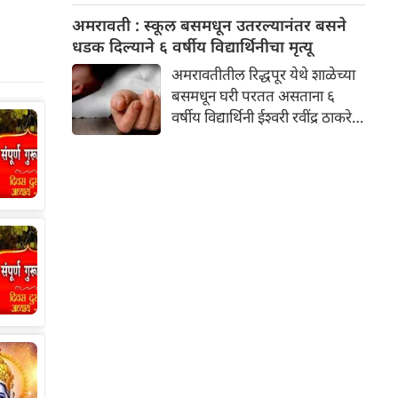
आवश्यक झाले आहे.
जिल्ह्यातून निष्पाप मुले आणि
अमरावती : स्कूल बसमधून उतरल्यानंतर बसने
तरुणांचे क्रूर लैंगिक शोषण, अश्लील
धडक दिल्याने ६ वर्षीय विद्यार्थिनीचा मृत्यू
व्हिडिओ बनवणे आणि त्यानंतर
अमरावतीतील रिद्धपूर येथे शाळेच्या
ब्लॅकमेलिंगचे एक धक्कादायक
बसमधून घरी परतत असताना ६
प्रकरण उघडकीस आले आहे.
वर्षीय विद्यार्थिनी ईश्वरी रवींद्र ठाकरे
हिला बसने धडक दिली. तिचा जागीच
मृत्यू झाला.