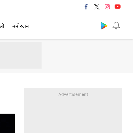
Follow us
िओ
मनोरंजन