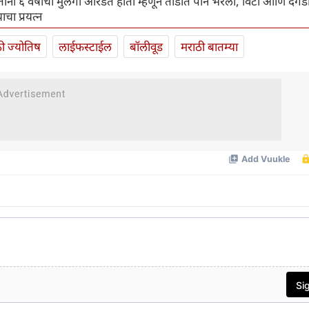
रताना ६ वर्षाची मुलगी ओरडत होती म्हणून तोंडात पाने भरली, विटा आणि दगडा
ाचा प्रयत्न
ी ज्योतिष
लाईफस्टाईल
बॉलीवूड
मराठी बातम्या