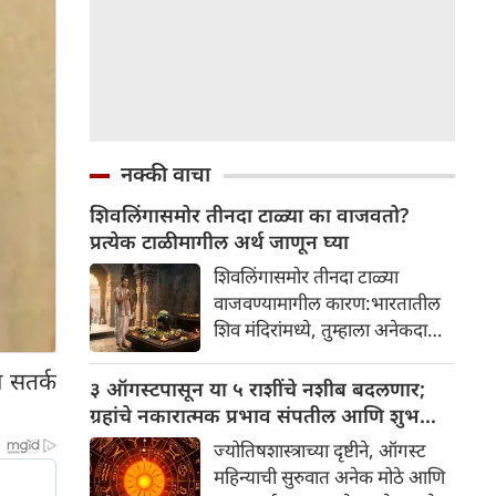
नक्की वाचा
शिवलिंगासमोर तीनदा टाळ्या का वाजवतो?
प्रत्येक टाळीमागील अर्थ जाणून घ्या
शिवलिंगासमोर तीनदा टाळ्या
वाजवण्यामागील कारण:भारतातील
शिव मंदिरांमध्ये, तुम्हाला अनेकदा
भक्त शिवलिंगासमोर तीनदा टाळ्या
 सतर्क
वाजवताना दिसतील. ही एक सामान्य
३ ऑगस्टपासून या ५ राशींचे नशीब बदलणार;
प्रथा आहे, पण तुम्ही कधी विचार
ग्रहांचे नकारात्मक प्रभाव संपतील आणि शुभ
केला आहे का की यामागे काय रहस्य
दिवसांची सुरुवात होईल
ज्योतिषशास्त्राच्या दृष्टीने, ऑगस्ट
आहे आणि प्रत्येक टाळीचा अर्थ काय
महिन्याची सुरुवात अनेक मोठे आणि
आहे? हा केवळ एक विधी नाही, तर