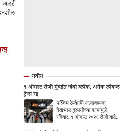
 अलर्ट
ेदनशील
त्यु
नवीन
९ ऑगस्ट रोजी मुंबईत जंबो ब्लॉक, अनेक लोकल
ट्रेन्स रद्द
पश्चिम रेल्वेतर्फे अत्यावश्यक
देखभाल दुरुस्तीच्या कामामुळे,
रविवार, ९ ऑगस्ट २०२६ रोजी वांद्रे
टर्मिनस आणि गोरेगाव
स्थानकांदरम्यान हार्बर लाईनवर जंबो