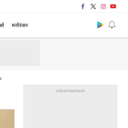
Follow us
िओ
मनोरंजन
k