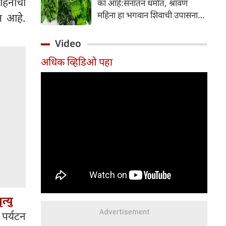
वाहनाची
का आहे:सनातन धर्मात, श्रावण
निर्माण होतात.
महिना हा भगवान शिवाची उपासना
त आहे.
करण्यासाठी सर्वात पवित्र काळ
मानला जातो. या संपूर्ण महिन्यात,
Video
भक्त उपवास, पूजा, नामजप,
अधिक व्हिडिओ पहा
दानधर्म आणि सात्विक जीवनशैलीचे
पालन करतात.
त्यु
पर्यटन