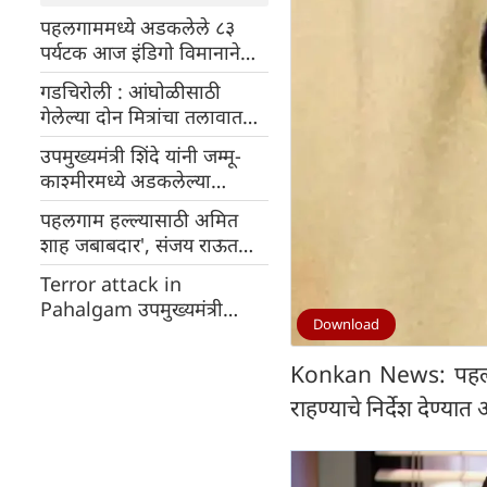
पहलगाममध्ये अडकलेले ८३
पर्यटक आज इंडिगो विमानाने
महाराष्ट्रात परतणार, सरकारने
गडचिरोली : आंघोळीसाठी
यादी जाहीर केली
गेलेल्या दोन मित्रांचा तलावात
बुडून मृत्यु
उपमुख्यमंत्री शिंदे यांनी जम्मू-
काश्मीरमध्ये अडकलेल्या
महाराष्ट्रातील पर्यटकांची भेट
पहलगाम हल्ल्यासाठी अमित
घेतली
शाह जबाबदार', संजय राऊत
यांनी सरकारवर निशाणा साधला
Terror attack in
Pahalgam उपमुख्यमंत्री
Download
अजित पवारांची जम्मू-काश्मीरचे
मुख्यमंत्री ओमर अब्दुल्ला
Konkan News: पहलगाम 
यांच्याशी चर्चा
राहण्याचे निर्देश देण्या