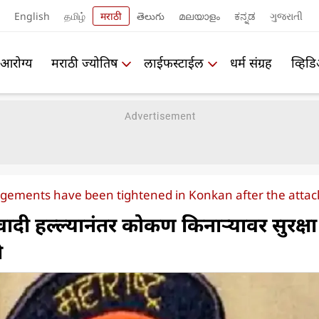
English
தமிழ்
मराठी
తెలుగు
മലയാളം
ಕನ್ನಡ
ગુજરાતી
आरोग्य
मराठी ज्योतिष
लाईफस्टाईल
धर्म संग्रह
व्हिड
ngements have been tightened in Konkan after the attac
ी हल्ल्यानंतर कोकण किनाऱ्यावर सुरक्षा
ी