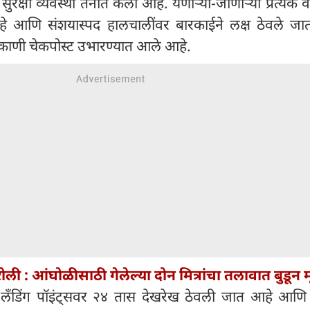
क्षा व्यवस्था तैनात केली आहे. येणाऱ्या-जाणाऱ्या प्रत्येक 
 आणि संशयास्पद हालचालींवर बारकाईने लक्ष ठेवले जा
काणी चेकपोस्ट उभारण्यात आले आहे.
ली : आंघोळीसाठी गेलेल्या दोन मित्रांचा तलावात बुडून मृ
 लँडिंग पॉइंट्सवर २४ तास देखरेख ठेवली जात आहे आणि 