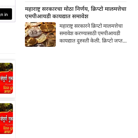
निकाल दिला आहे. तथापि,
महाराष्ट्र सरकारचा मोठा निर्णय, क्रिप्टो मालमत्तेचा
न्यायालयाने जामिनावर कठोर अटी
एमपीआयडी कायद्यात समावेश
घातल्या आहेत. सर्वात महत्त्वाची अट
महाराष्ट्र सरकारने क्रिप्टो मालमत्तेचा
अशी आहे की, पुढील आदेश येईपर्यंत
समावेश करण्यासाठी एमपीआयडी
रमेश म्हात्रे यांनी महाराष्ट्राबाहेरच
कायद्यात दुरुस्ती केली. क्रिप्टो जप्त
राहावे.
करणारे आणि आर्थिक फसवणुकीच्या
पीडितांना नुकसान भरपाई देणारे
महाराष्ट्र हे पहिले राज्य ठरले आहे.