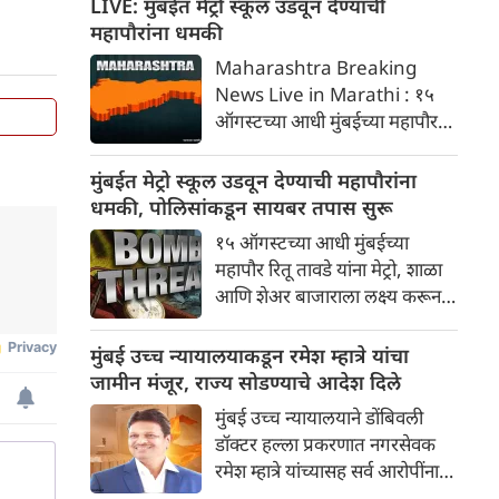
LIVE: मुंबईत मेट्रो स्कूल उडवून देण्याची
ब्लॉक लागू करण्यात येईल. हा ब्लॉक
महापौरांना धमकी
अप आणि डाउन दोन्ही हार्बर लाईनवर
Maharashtra Breaking
सकाळी १०:३० ते दुपारी ३:३० पर्यंत
News Live in Marathi : १५
लागू राहील.
ऑगस्टच्या आधी मुंबईच्या महापौर
रितू तावडे यांना मेट्रो, शाळा आणि
शेअर बाजाराला लक्ष्य करून बॉम्बची
मुंबईत मेट्रो स्कूल उडवून देण्याची महापौरांना
धमकी मिळाली आहे. खलिस्तान
धमकी, पोलिसांकडून सायबर तपास सुरू
समर्थकांनी पाठवलेल्या या ईमेलनंतर
१५ ऑगस्टच्या आधी मुंबईच्या
मुंबई पोलिसांनी सायबर तपास सुरू
महापौर रितू तावडे यांना मेट्रो, शाळा
केला आहे
आणि शेअर बाजाराला लक्ष्य करून
बॉम्बची धमकी मिळाली आहे.
खलिस्तान समर्थकांनी पाठवलेल्या या
मुंबई उच्च न्यायालयाकडून रमेश म्हात्रे यांचा
ईमेलनंतर मुंबई पोलिसांनी सायबर
जामीन मंजूर, राज्य सोडण्याचे आदेश दिले
तपास सुरू केला आहे.
मुंबई उच्च न्यायालयाने डोंबिवली
डॉक्टर हल्ला प्रकरणात नगरसेवक
रमेश म्हात्रे यांच्यासह सर्व आरोपींना
जामीन मंजूर करत एक महत्त्वपूर्ण