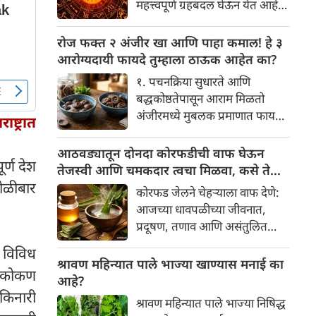
महत्त्वपूर्ण ग्रहबदल घेऊन येत आहे.
यामागे खोलवर रुजलेल्या पौराणिक
ग्रह आणि नक्षत्रांची ही विशेष
श्रद्धा, आध्यात्मिक अर्थ आणि काही
हालचाल अनेक राशींच्या जीवनात
रोज फक्त २ अंजीर खा आणि पाहा कमाल! हे ३
वैज्ञानिक तर्कदेखील आहेत. चला, या
सकारात्मक बदल घडवून आणणार
आरोग्यदायी फायदे तुम्हाला ठाऊक आहेत का?
अनोख्या परंपरेमागील अर्थ
आहे. विशेषतः ३ ऑगस्ट रोजी एक
सविस्तरपणे समजून घेऊया.
१. पचनक्रिया सुधारते आणि
अत्यंत दुर्मिळ आणि फलदायी
बद्धकोष्ठतेपासून आराम मिळतो
ग्रहस्थिती (संयोग) तयार होत आहे.
अंजीरमध्ये मुबलक प्रमाणात फायबर
्ट्रात
या दिवशी तयार होणारे शुभ योग,
असते. जर तुम्हाला वारंवार
ग्रहांची स्थिती आणि या गोचरमुळे
बद्धकोष्ठता, गॅस किंवा अपचनाचा
आठवड्यातून दोनदा कोरफडीची वाफ घेऊन
ज्यांचे नशीब उजळणार आहे अशा
र्ण देश
त्रास होत असेल, तर अंजीर
तेजस्वी आणि चमकदार त्वचा मिळवा, कसे ते
भाग्यवान राशींबद्दल आपण जाणून
तुमच्यासाठी वरदान ठरू शकते. हे
गोळीबार
जाणून घ्या
घेऊया!
कोरफड जेलने चेहऱ्याला वाफ देणे:
आतड्यांची स्वच्छता ठेवण्यास मदत
आजच्या धावपळीच्या जीवनात,
करते. पचनसंस्था मजबूत करून पोट
प्रदूषण, तणाव आणि असंतुलित
साफ होण्यास मदत करते.
आहार यांचा आपल्या त्वचेवर
 विविध
नकारात्मक परिणाम होऊ शकतो.
श्रावण महिन्यात पाले भाज्या खाण्यास मनाई का
ील कोकण
आपल्या त्वचेची चमक हळूहळू कमी
आहे?
होते, ज्यामुळे निस्तेजपणा, मुरुमे
 किनारी
श्रावण महिन्यात पाले भाज्या निषिद्ध
आणि ब्लॅकहेड्स यांसारख्या समस्या