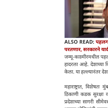
ALSO READ:
पहलगा
परतणार, सरकारने याद
जम्मू-काश्मीरमधील पहलग
हादरला आहे. देशाच्या व
केला. या हल्ल्यानंतर द
महाराष्ट्रात, विशेष
ठिकाणी कडक सुरक्षा व्
प्रदेशाच्या सागरी सीम