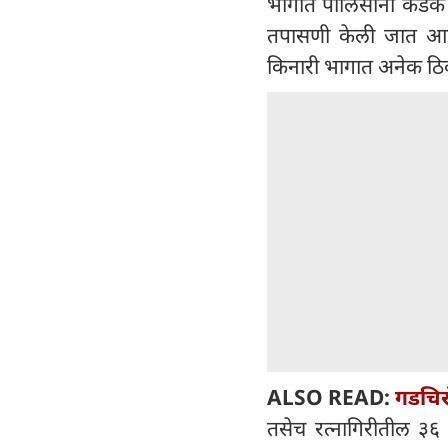
भागात पोलिसांनी कडक सुर
तपासणी केली जात आहे
किनारी भागात अनेक ठि
ALSO READ:
गडचिरो
तसेच रत्नागिरीतील ३६