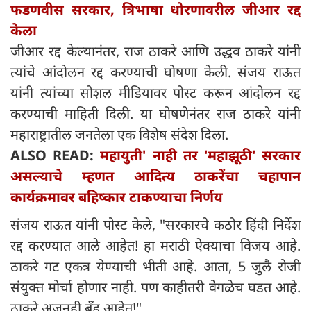
फडणवीस सरकार, त्रिभाषा धोरणावरील जीआर रद्द
केला
जीआर रद्द केल्यानंतर, राज ठाकरे आणि उद्धव ठाकरे यांनी
त्यांचे आंदोलन रद्द करण्याची घोषणा केली. संजय राऊत
यांनी त्यांच्या सोशल मीडियावर पोस्ट करून आंदोलन रद्द
करण्याची माहिती दिली. या घोषणेनंतर राज ठाकरे यांनी
महाराष्ट्रातील जनतेला एक विशेष संदेश दिला.
ALSO READ:
महायुती' नाही तर 'महाझूठी' सरकार
असल्याचे म्हणत आदित्य ठाकरेंचा चहापान
कार्यक्रमावर बहिष्कार टाकण्याचा निर्णय
संजय राऊत यांनी पोस्ट केले, "सरकारचे कठोर हिंदी निर्देश
रद्द करण्यात आले आहेत! हा मराठी ऐक्याचा विजय आहे.
ठाकरे गट एकत्र येण्याची भीती आहे. आता, 5 जुलै रोजी
संयुक्त मोर्चा होणार नाही. पण काहीतरी वेगळेच घडत आहे.
ठाकरे अजूनही ब्रँड आहेत!"