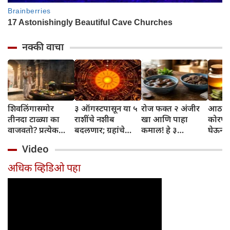
नक्की वाचा
शिवलिंगासमोर
३ ऑगस्टपासून या ५
रोज फक्त २ अंजीर
आठवड्
तीनदा टाळ्या का
राशींचे नशीब
खा आणि पाहा
कोरफड
वाजवतो? प्रत्येक
बदलणार; ग्रहांचे
कमाल! हे ३
घेऊन 
टाळीमागील अर्थ
नकारात्मक प्रभाव
आरोग्यदायी फायदे
चमकदा
Video
जाणून घ्या
संपतील आणि शुभ
तुम्हाला ठाऊक
मिळवा,
दिवसांची सुरुवात
आहेत का?
घ्या
अधिक व्हिडिओ पहा
होईल