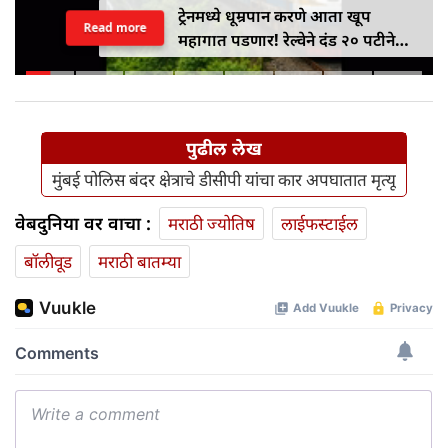
ट्रेनमध्ये धूम्रपान करणे आता खूप
Read more
महागात पडणार! रेल्वेने दंड २० पटीने
वाढवून ₹१०० वरून ₹२,००० केला
पुढील लेख
मुंबई पोलिस बंदर क्षेत्राचे डीसीपी यांचा कार अपघातात मृत्यू
वेबदुनिया वर वाचा :
मराठी ज्योतिष
लाईफस्टाईल
बॉलीवूड
मराठी बातम्या