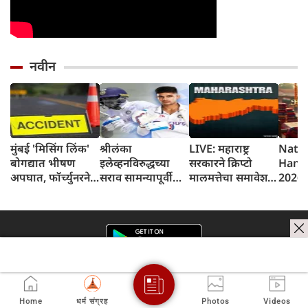
नवीन
मुंबई 'मिसिंग लिंक'
श्रीलंका
LIVE: महाराष्ट्र
Natio
बोगद्यात भीषण
इलेव्हनविरुद्धच्या
सरकारने क्रिप्टो
Hand
अपघात, फॉर्च्युनरने
सराव सामन्यापूर्वी
मालमत्तेचा समावेश
2026: र
टेम्पोला धडक
टीम इंडियाला मोठा
करण्यासाठी
हातमा
दिल्याने
धक्का बसला; शुभमन
एमपीआयडी
व्यावसायिकचा मृत्यू
गिलला दुखापत
कायद्यात दुरुस्ती
केली
Home
धर्म संग्रह
Photos
Videos