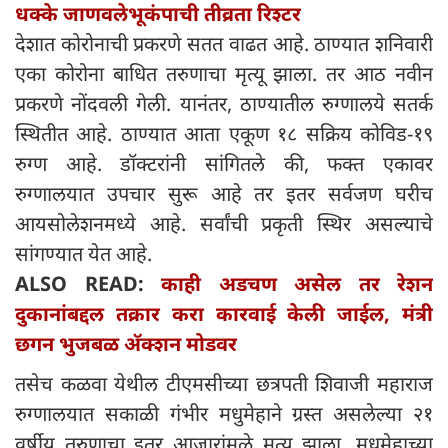
धक्के जाणवलेभूकंपाची तीव्रता रिश्टर
देशात कोरोनाची प्रकरणे सतत वाढत आहे. ठाण्यात शनिवारी
एका कोरोना बाधित तरुणाचा मृत्यू झाला. तर आठ नवीन
प्रकरणे नोंदवली गेली. यानंतर, ठाण्यातील रुग्णालये सतर्क
स्थितीत आहे. ठाण्यात आता एकूण १८ सक्रिय कोविड-१९
रुग्ण आहे. डॉक्टरांनी सांगितले की, फक्त एकावर
रुग्णालयात उपचार सुरू आहे तर इतर सर्वजण घरीच
आयसोलेशनमध्ये आहे. सर्वांची प्रकृती स्थिर असल्याचे
सांगण्यात येत आहे.
ALSO READ:
काही अडचण असेल तर रेशन
दुकानांबद्दल तक्रार करा कारवाई केली जाईल, मंत्री
छगन भुजबळ अ‍ॅक्शन मोडवर
तसेच कळवा येथील टीएमसीच्या छत्रपती शिवाजी महाराज
रुग्णालयात सकाळी गंभीर मधुमेहाने ग्रस्त असलेल्या २१
वर्षीय तरुणाचा इतर आजारांमुळे मृत्यू झाला. मधुमेहाच्या