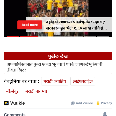
दहीहंडी सणाच्या पार्श्वभूमीवर महाराष्ट्र
Read more
सरकारकडून भेट; १.६० लाख गोविंदांना
१० लाख रुपयांपर्यंतचे विमा संरक्षण
मिळणार
पुढील लेख
अफगाणिस्तानात पुन्हा एकदा भूकंपाचे धक्के जाणवलेभूकंपाची
तीव्रता रिश्टर
वेबदुनिया वर वाचा :
मराठी ज्योतिष
लाईफस्टाईल
बॉलीवूड
मराठी बातम्या