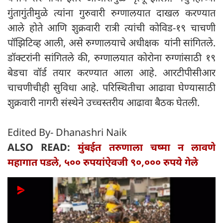
गुंतागुंतीमुळे त्यांना गुरुवारी रुग्णालयात दाखल करण्यात
आले होते आणि शुक्रवारी रात्री त्यांची कोविड-१९ चाचणी
पॉझिटिव्ह आली, असे रुग्णालयाचे अधीक्षक यांनी सांगितले.
डॉक्टरांनी सांगितले की, रुग्णालयात कोरोना रुग्णांसाठी १९
बेडचा वॉर्ड तयार करण्यात आला आहे. आरटीपीसीआर
चाचणीचीही सुविधा आहे. परिस्थितीचा आढावा घेण्यासाठी
शुक्रवारी नागरी संस्थेने उच्चस्तरीय आढावा बैठक घेतली.
Edited By- Dhanashri Naik
ALSO READ:
मुंबईत तरुणाला चष्मा न लावणे
महागात पडले, ५०० रुपयांऐवजी ९०,००० रुपये गेले