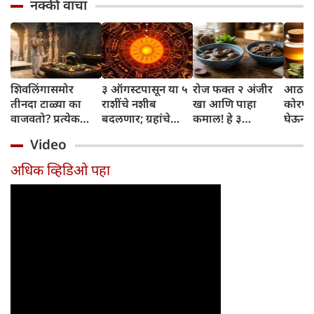
नक्की वाचा
शिवलिंगासमोर
३ ऑगस्टपासून या ५
रोज फक्त २ अंजीर
आठवड्
तीनदा टाळ्या का
राशींचे नशीब
खा आणि पाहा
कोरफड
वाजवतो? प्रत्येक
बदलणार; ग्रहांचे
कमाल! हे ३
घेऊन 
टाळीमागील अर्थ
नकारात्मक प्रभाव
आरोग्यदायी फायदे
चमकदा
Video
जाणून घ्या
संपतील आणि शुभ
तुम्हाला ठाऊक
मिळवा,
दिवसांची सुरुवात
आहेत का?
घ्या
अधिक व्हिडिओ पहा
होईल