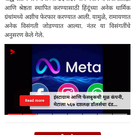
आणि श्रेष्ठता स्थापित करण्यासाठी हिंदूंच्या अनेक धार्मिक
ग्रंथांमध्ये अशीच फेरफार करण्यात आली. यामुळे, रामायणात
अनेक विसंगती जोडण्यात आल्या. नंतर या विसंगतींचे
अनुसरण केले गेले.
दहीहंडी सणाच्या पार्श्वभूमीवर महाराष्ट्र
Read more
सरकारकडून भेट; १.६० लाख गोविंदांना
१० लाख रुपयांपर्यंतचे विमा संरक्षण
मिळणार