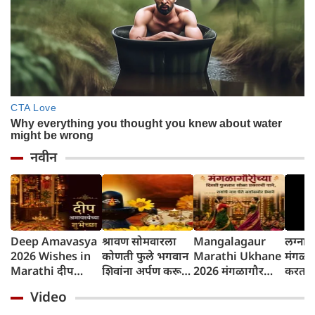
नवीन
Deep Amavasya
श्रावण सोमवारला
Mangalagaur
लग्नान
2026 Wishes in
कोणती फुले भगवान
Marathi Ukhane
मंगळा
Marathi दीप
शिवांना अर्पण करू
2026 मंगळागौर
करतात?
अमावस्येच्या शुभेच्छा
नयेत?
पूजा मराठी उखाणे
परंपरे
Video
कारण