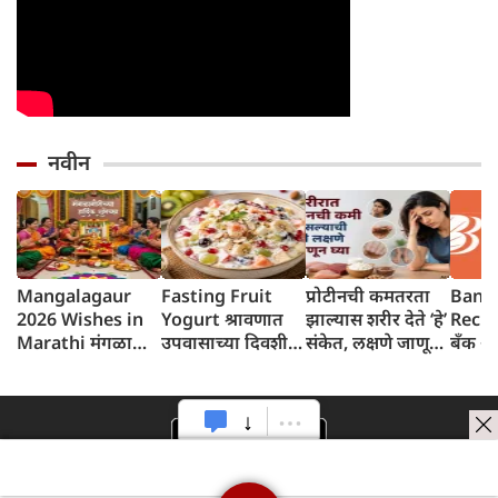
नवीन
Mangalagaur
Fasting Fruit
प्रोटीनची कमतरता
Bank 
2026 Wishes in
Yogurt श्रावणात
झाल्यास शरीर देते ‘हे’
Recru
Marathi मंगळागौर
उपवासाच्या दिवशी
संकेत, लक्षणे जाणून
बँक ऑ
शुभेच्छा संदेश
थंडगार, पौष्टिक फ्रुट
घ्या
२०६ पद
योगर्ट नक्की ट्राय करा
पात्रता