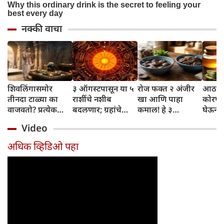
नक्की वाचा
शिवलिंगासमोर
३ ऑगस्टपासून या ५
रोज फक्त २ अंजीर
आठवड्
तीनदा टाळ्या का
राशींचे नशीब
खा आणि पाहा
कोरफड
वाजवतो? प्रत्येक
बदलणार; ग्रहांचे
कमाल! हे ३
घेऊन 
टाळीमागील अर्थ
नकारात्मक प्रभाव
आरोग्यदायी फायदे
चमकदा
Video
जाणून घ्या
संपतील आणि शुभ
तुम्हाला ठाऊक
मिळवा,
दिवसांची सुरुवात
आहेत का?
घ्या
अधिक व्हिडिओ पहा
होईल