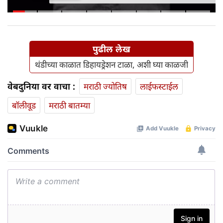
पुढील लेख
थंडीच्या काळात डिहायड्रेशन टाळा, अशी घ्या काळजी
वेबदुनिया वर वाचा :
मराठी ज्योतिष
लाईफस्टाईल
बॉलीवूड
मराठी बातम्या