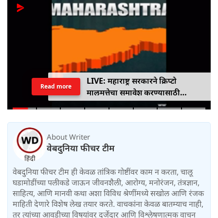
LIVE: महाराष्ट्र सरकारने क्रिप्टो
Read more
मालमत्तेचा समावेश करण्यासाठी
एमपीआयडी कायद्यात दुरुस्ती केली
About Writer
वेबदुनिया फीचर टीम
वेबदुनिया फीचर टीम ही केवळ तांत्रिक गोष्टींवर काम न करता, चालू
घडामोडींच्या पलीकडे जाऊन जीवनशैली, आरोग्य, मनोरंजन, तंत्रज्ञान,
साहित्य, आणि मानवी कथा अशा विविध श्रेणींमध्ये सखोल आणि रंजक
माहिती देणारे विशेष लेख तयार करते. वाचकांना केवळ बातम्याच नाही,
तर त्यांच्या आवडीच्या विषयांवर दर्जेदार आणि विश्लेषणात्मक वाचन