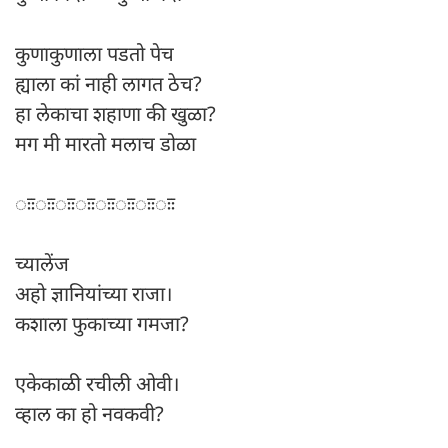
कुणाकुणाला पडतो पेच
ह्याला कां नाही लागत ठेच?
हा लेकाचा शहाणा की खुळा?
मग मी मारतो मलाच डोळा
ःःःःःःःःःःःःःःःः
च्यालेंज
अहो ज्ञानियांच्या राजा।
कशाला फुकाच्या गमजा?
एकेकाळी रचीली ओवी।
व्हाल का हो नवकवी?