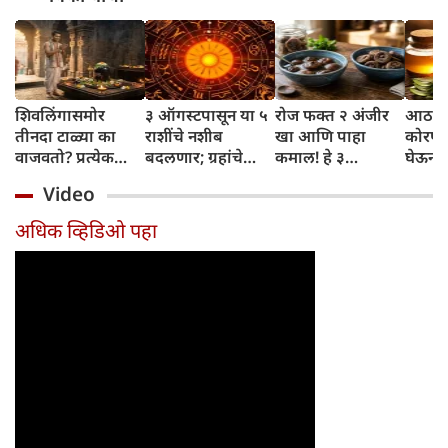
शिवलिंगासमोर
३ ऑगस्टपासून या ५
रोज फक्त २ अंजीर
आठवड्
तीनदा टाळ्या का
राशींचे नशीब
खा आणि पाहा
कोरफड
वाजवतो? प्रत्येक
बदलणार; ग्रहांचे
कमाल! हे ३
घेऊन 
टाळीमागील अर्थ
नकारात्मक प्रभाव
आरोग्यदायी फायदे
चमकदा
Video
जाणून घ्या
संपतील आणि शुभ
तुम्हाला ठाऊक
मिळवा,
दिवसांची सुरुवात
आहेत का?
घ्या
अधिक व्हिडिओ पहा
होईल