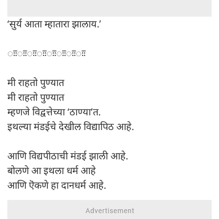
‘सुर्य आता म्हातारा झालाय.’
ःःःःःःःःःःःःःःःः
मी राहतो पुण्यात
मी राहतो पुण्यात
म्हणजे विद्वत्तेच्या ‘ठाण्या’त.
इथल्या मंडईचे देखील विद्यापिठ आहे.
आणि विद्यपीठाची मंडई झाली आहे.
बोलणे आ इथला धर्म आहे
आणि ऎकणे हा दानधर्म आहे.