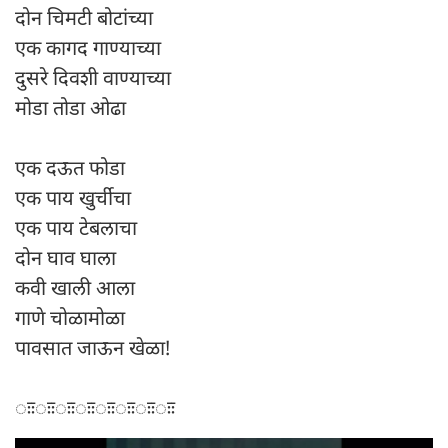
दोन चिमटी बोटांच्या
एक कागद गाण्याच्या
दुसरे दिवशी वाण्याच्या
मोडा तोडा ओढा
एक दऊत फोडा
एक पाय खुर्चीचा
एक पाय टेबलाचा
दोन घाव घाला
कवी खाली आला
गाणे चोळामोळा
पावसात जाऊन खेळा!
ःःःःःःःःःःःःःःःः