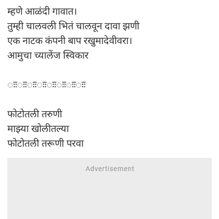
म्हणे आळंदी गावात।
तुम्ही चालवली भितं चालवून दावा झणी
एक नाटक कंपनी बाप रखुमादेवीवरा।
आमुचा च्यालेंज स्विकार
ःःःःःःःःःःःःःःःः
फोटोतली तरुणी
माझ्या खोलीतल्या
फोटोतली तरूणी परवा