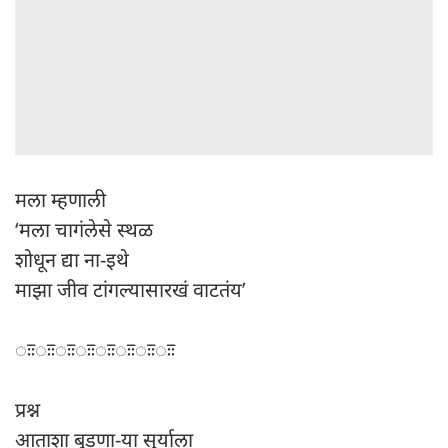
मला म्हणाली
‘मला चागंलेसे स्थळ
शोधून द्या ना-इथे
माझा जीव टांगल्यासारखं वाटतंय’
ःःःःःःःःःःःःःःःः
प्रश्न
आताशा बुडणा-या सुर्याला