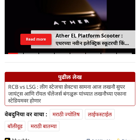
Ather EL Platform Scooter :
Read more
एथरच्या नवीन इलेक्ट्रिक स्कूटरची किंमत
जाहीर, जाणून घ्या कोनार्कमध्ये कोणती
खास वैशिष्ट्ये आहे
पुढील लेख
RCB vs LSG : लीग स्टेजचा शेवटचा सामना आज लखनौ सुपर
जायंट्स आणि रॉयल चॅलेंजर्स बंगळुरू यांच्यात लखनौच्या एकाना
स्टेडियमवर होणार
वेबदुनिया वर वाचा :
मराठी ज्योतिष
लाईफस्टाईल
बॉलीवूड
मराठी बातम्या