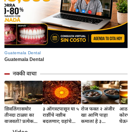
नक्की वाचा
शिवलिंगासमोर
३ ऑगस्टपासून या ५
रोज फक्त २ अंजीर
आठवड्
तीनदा टाळ्या का
राशींचे नशीब
खा आणि पाहा
कोरफड
वाजवतो? प्रत्येक
बदलणार; ग्रहांचे
कमाल! हे ३
घेऊन 
टाळीमागील अर्थ
नकारात्मक प्रभाव
आरोग्यदायी फायदे
चमकदा