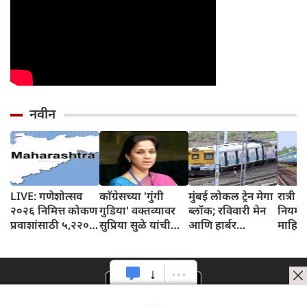
नवीन
LIVE: गणेशोत्सव
काँग्रेसच्या 'गुंगी
मुंबई लोकल ट्रेन मेगा
रात्री १
२०२६ निमित्त कोकण
गुडिया' वक्तव्यावर
ब्लॉक; रविवारी मेन
नियम 
प्रवाशांसाठी ५,२२०
सुप्रिया सुळे यांची
आणि हार्बर
माहित
विशेष एसटी बस
पहिली प्रतिक्रिया
लाईनवरील सेवा
तुम्हाल
धावणार
समोर आली;
प्रभावित होणार
म्हणाल्या....