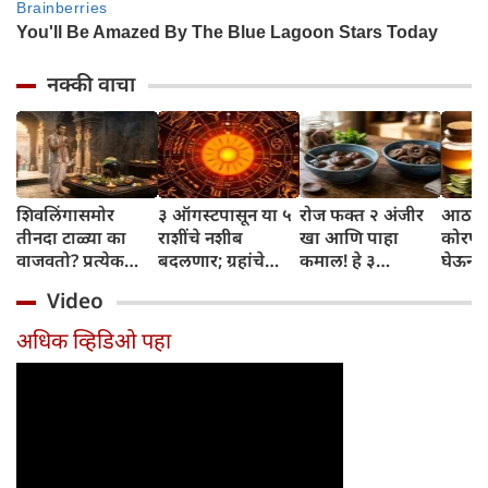
नक्की वाचा
शिवलिंगासमोर
३ ऑगस्टपासून या ५
रोज फक्त २ अंजीर
आठवड्
तीनदा टाळ्या का
राशींचे नशीब
खा आणि पाहा
कोरफड
वाजवतो? प्रत्येक
बदलणार; ग्रहांचे
कमाल! हे ३
घेऊन 
टाळीमागील अर्थ
नकारात्मक प्रभाव
आरोग्यदायी फायदे
चमकदा
Video
जाणून घ्या
संपतील आणि शुभ
तुम्हाला ठाऊक
मिळवा,
दिवसांची सुरुवात
आहेत का?
घ्या
अधिक व्हिडिओ पहा
होईल