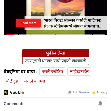
भारत विरुद्ध श्रीलंका कसोटी मालिका:
Read more
प्रेक्षक स्टेडियममध्ये मोफत सामन्याचा
आनंद घेऊ शकतात
पुढील लेख
उपराष्ट्रपती धनखड यांची प्रकृती खालावली
वेबदुनिया वर वाचा :
मराठी ज्योतिष
लाईफस्टाईल
बॉलीवूड
मराठी बातम्या