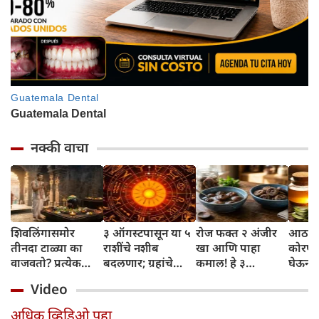
नक्की वाचा
शिवलिंगासमोर
३ ऑगस्टपासून या ५
रोज फक्त २ अंजीर
आठवड्
तीनदा टाळ्या का
राशींचे नशीब
खा आणि पाहा
कोरफड
वाजवतो? प्रत्येक
बदलणार; ग्रहांचे
कमाल! हे ३
घेऊन 
टाळीमागील अर्थ
नकारात्मक प्रभाव
आरोग्यदायी फायदे
चमकदा
Video
जाणून घ्या
संपतील आणि शुभ
तुम्हाला ठाऊक
मिळवा,
दिवसांची सुरुवात
आहेत का?
घ्या
अधिक व्हिडिओ पहा