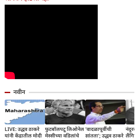
होईल
नवीन
LIVE: उद्धव ठाकरे
फुटबॉलपटू लिओनेल
'वादळापूर्वीची
नंदुरबा
यांनी केंद्रातील मोदी
मेस्सीच्या वडिलांचे
शांतता'; उद्धव ठाकरे
लैंगि