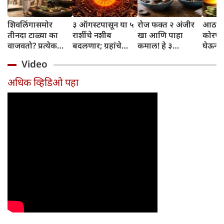
शिवलिंगासमोर
३ ऑगस्टपासून या ५
रोज फक्त २ अंजीर
आठवड्
तीनदा टाळ्या का
राशींचे नशीब
खा आणि पाहा
कोरफड
वाजवतो? प्रत्येक
बदलणार; ग्रहांचे
कमाल! हे ३
घेऊन 
टाळीमागील अर्थ
नकारात्मक प्रभाव
आरोग्यदायी फायदे
चमकदा
Video
जाणून घ्या
संपतील आणि शुभ
तुम्हाला ठाऊक
मिळवा,
दिवसांची सुरुवात
आहेत का?
घ्या
अधिक व्हिडिओ पहा
होईल