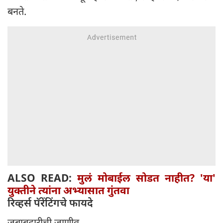
बनते.
ALSO READ:
मुलं मोबाईल सोडत नाहीत? 'या'
युक्तीने त्यांना अभ्यासात गुंतवा
रिव्हर्स पॅरेंटिंगचे फायदे
जबाबदारीची जाणीव