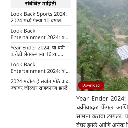
संबंधित माहिती
Look Back Sports 2024:
2024 मध्ये गेल्या 10 वर्षात
प्रथमच बांगलादेशने या
Look Back
संघाकडून एकदिवसीय मालिका
Entertainment 2024: या
गमावली
वर्षी सोनाक्षी-जहीर सहित अनेक
Year Ender 2024: या वर्षी
प्रसिद्ध कपल्सचा झाला
करोडो शेतकऱ्यांना 16व्या,
शुभविवाह
17व्या आणि 18व्या हप्त्याची
Look Back
भेट मिळाली, आता 19व्या
Entertainment 2024: या
हप्त्याची पाळी
वेब सिरीजने 2024 मध्ये OTT
2024 मधील हे सर्वात मोठे वाद,
वर वर्चस्व गाजवले, नवीन वर्ष
Download
ज्यावर जोरदार राजकारण झाले
येण्यापूर्वी पहा LIST
Year Ender 2024: 2024
चक्रीवादळ फेंगल आणि
सामना करावा लागला. या
बेघर झाले आणि अनेक ठ