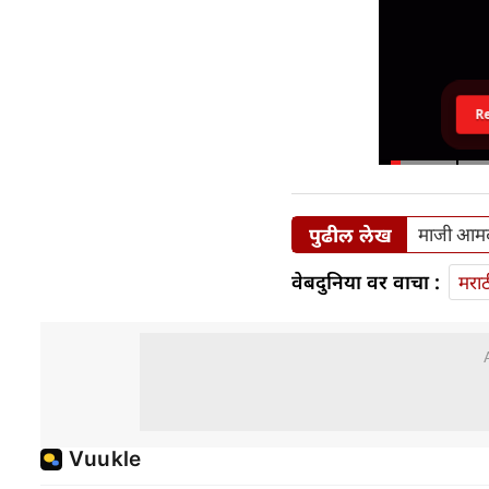
R
पुढील लेख
माजी आमदा
वेबदुनिया वर वाचा :
मराठ