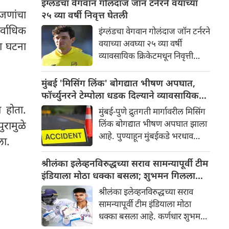
इंग्लंडचा वेगवान गोलंदाज जॉन टर्नरने वयाच्या
आतापर्यंत सात जणांचा मृत्यू
जणांचा
२५ व्या वर्षी निवृत्त घेतली
झाल्याचे वृत्त आहे.
्वाधिक
इंग्लंडचा वेगवान गोलंदाज जॉन टर्नरने
वयाच्या अवघ्या २५ व्या वर्षी
ा घटना
व्यावसायिक क्रिकेटमधून निवृत्ती
.
जाहीर केली आहे. तो इंग्लंडसाठी
फक्त चार आंतरराष्ट्रीय सामने
मुंबई 'मिसिंग लिंक' बोगद्यात भीषण अपघात,
खेळला.
फॉर्च्युनरने टेम्पोला धडक दिल्याने व्यावसायिकचा
मृत्यू
 होता.
मुंबई-पुणे द्रुतगती मार्गावरील मिसिंग
लिंक बोगद्यात भीषण अपघात झाला
रामुळे
आहे. पुण्याहून मुंबईकडे भरधाव
ला.
वेगाने जाणाऱ्या फॉर्च्युनरची मुंबईकडे
जाणाऱ्या मालवाहू टेम्पोला धडक
श्रीलंका इलेव्हनविरुद्धच्या सराव सामन्यापूर्वी टीम
बसली. या अपघातात व्यावसायिक
इंडियाला मोठा धक्का बसला; शुभमन गिलला
तुषार भूमकर यांचा जागीच मृत्यू
दुखापत
श्रीलंका इलेव्हनविरुद्धच्या सराव
झाला.हा अपघात काल रात्री घडला.
सामन्यापूर्वी टीम इंडियाला मोठा
धक्का बसला आहे. कर्णधार शुभमन
गिल दुखापतीमुळे या सामन्यात