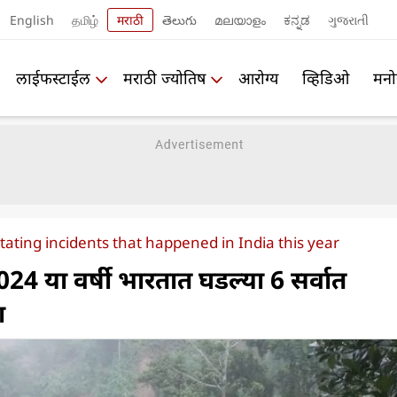
English
தமிழ்
मराठी
తెలుగు
മലയാളം
ಕನ್ನಡ
ગુજરાતી
लाईफस्टाईल
मराठी ज्योतिष
आरोग्य
व्हिडिओ
मनो
ating incidents that happened in India this year
4 या वर्षी भारतात घडल्या 6 सर्वात
ा