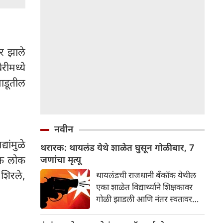
र झाले
रीमध्ये
नाडूतील
नवीन
ांमुळे
थरारक: थायलंड येथे शाळेत घुसून गोळीबार, 7
िक लोक
जणांचा मृत्यू
शिरले,
थायलंडची राजधानी बँकॉक येथील
एका शाळेत विद्यार्थ्याने शिक्षकावर
गोळी झाडली आणि नंतर स्वतःवर
गोळी झाडली, यात दोघांचाही मृत्यू
झाला. या गोळीबाराच्या घटनेत