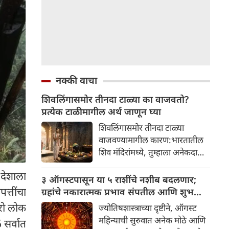
नक्की वाचा
शिवलिंगासमोर तीनदा टाळ्या का वाजवतो?
प्रत्येक टाळीमागील अर्थ जाणून घ्या
शिवलिंगासमोर तीनदा टाळ्या
वाजवण्यामागील कारण:भारतातील
शिव मंदिरांमध्ये, तुम्हाला अनेकदा
भक्त शिवलिंगासमोर तीनदा टाळ्या
देशाला
वाजवताना दिसतील. ही एक सामान्य
३ ऑगस्टपासून या ५ राशींचे नशीब बदलणार;
प्रथा आहे, पण तुम्ही कधी विचार
्तींचा
ग्रहांचे नकारात्मक प्रभाव संपतील आणि शुभ
केला आहे का की यामागे काय रहस्य
दिवसांची सुरुवात होईल
ारो लोक
ज्योतिषशास्त्राच्या दृष्टीने, ऑगस्ट
आहे आणि प्रत्येक टाळीचा अर्थ काय
महिन्याची सुरुवात अनेक मोठे आणि
सर्वात
आहे? हा केवळ एक विधी नाही, तर