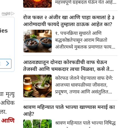
महत्त्वपूर्ण ग्रहबदल घेऊन येत आहे.
यामागे खोलवर रुजलेल्या पौराणिक
ग्रह आणि नक्षत्रांची ही विशेष
श्रद्धा, आध्यात्मिक अर्थ आणि काही
हालचाल अनेक राशींच्या जीवनात
रोज फक्त २ अंजीर खा आणि पाहा कमाल! हे ३
वैज्ञानिक तर्कदेखील आहेत. चला, या
सकारात्मक बदल घडवून आणणार
आरोग्यदायी फायदे तुम्हाला ठाऊक आहेत का?
अनोख्या परंपरेमागील अर्थ
आहे. विशेषतः ३ ऑगस्ट रोजी एक
सविस्तरपणे समजून घेऊया.
१. पचनक्रिया सुधारते आणि
अत्यंत दुर्मिळ आणि फलदायी
बद्धकोष्ठतेपासून आराम मिळतो
ग्रहस्थिती (संयोग) तयार होत आहे.
अंजीरमध्ये मुबलक प्रमाणात फायबर
या दिवशी तयार होणारे शुभ योग,
असते. जर तुम्हाला वारंवार
ग्रहांची स्थिती आणि या गोचरमुळे
बद्धकोष्ठता, गॅस किंवा अपचनाचा
आठवड्यातून दोनदा कोरफडीची वाफ घेऊन
ज्यांचे नशीब उजळणार आहे अशा
त्रास होत असेल, तर अंजीर
तेजस्वी आणि चमकदार त्वचा मिळवा, कसे ते
भाग्यवान राशींबद्दल आपण जाणून
तुमच्यासाठी वरदान ठरू शकते. हे
जाणून घ्या
घेऊया!
कोरफड जेलने चेहऱ्याला वाफ देणे:
आतड्यांची स्वच्छता ठेवण्यास मदत
आजच्या धावपळीच्या जीवनात,
करते. पचनसंस्था मजबूत करून पोट
प्रदूषण, तणाव आणि असंतुलित
मृत्यू
साफ होण्यास मदत करते.
आहार यांचा आपल्या त्वचेवर
न अधिक
नकारात्मक परिणाम होऊ शकतो.
श्रावण महिन्यात पाले भाज्या खाण्यास मनाई का
गला.
आपल्या त्वचेची चमक हळूहळू कमी
आहे?
होते, ज्यामुळे निस्तेजपणा, मुरुमे
या आणि
श्रावण महिन्यात पाले भाज्या निषिद्ध
आणि ब्लॅकहेड्स यांसारख्या समस्या