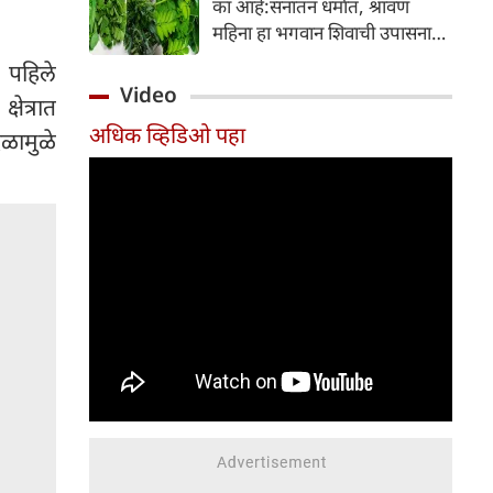
का आहे:सनातन धर्मात, श्रावण
निर्माण होतात.
महिना हा भगवान शिवाची उपासना
करण्यासाठी सर्वात पवित्र काळ
 पहिले
मानला जातो. या संपूर्ण महिन्यात,
Video
षेत्रात
भक्त उपवास, पूजा, नामजप,
अधिक व्हिडिओ पहा
दानधर्म आणि सात्विक जीवनशैलीचे
दळामुळे
पालन करतात.