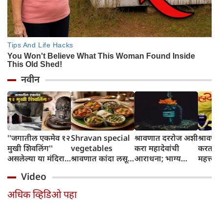
नवीन
''जगातील एकमेव १२
Shravan special
श्रावणात दररोज अशी
श्राव
मुखी शिवलिंग''
vegetables
करा महादेवांची
करताय?
असलेल्या या मंदिरात
श्रावणात कांदा लसूण
आराधना; भाग्य
महत्त्व
पांडव आपली शस्त्रे
न वापरता या
उजळेल
नियम,
Video
लपवत असत
भाज्यांचा आस्वाद
योग्य प
घ्या!
अधिक व्हिडिओ पहा