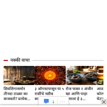
नक्की वाचा
शिवलिंगासमोर
३ ऑगस्टपासून या ५
रोज फक्त २ अंजीर
आठवड्
तीनदा टाळ्या का
राशींचे नशीब
खा आणि पाहा
कोरफड
वाजवतो? प्रत्येक
बदलणार; ग्रहांचे
कमाल! हे ३
घेऊन 
टाळीमागील अर्थ
नकारात्मक प्रभाव
आरोग्यदायी फायदे
चमकदा