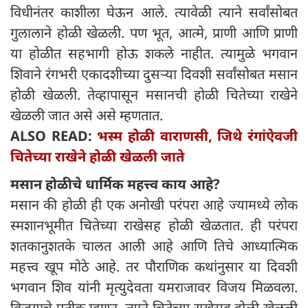
विधीनंतर काशीला घेऊन आले. त्यावेळी त्याने सर्वांसोबत
गुलालाने होळी खेळली. पण भूत, आत्मे, प्राणी आणि प्राणी
या होळीत सहभागी होऊ शकले नाहीत. त्यामुळे भगवान
शिवाने रंगभरी एकादशीच्या दुसऱ्या दिवशी सर्वांसोबत मसान
होळी खेळली. तेव्हापासून मसानची होळी चितेच्या राखेने
खेळली जात असे असे म्हणतात.
ALSO READ:
भस्म होळी वाराणसी, जिथे रंगांऐवजी
चितेच्या राखेने होळी खेळली जाते
मसान होळीचे धार्मिक महत्त्व काय आहे?
मसान की होळी ही एक अनोखी परंपरा आहे ज्यामध्ये लोक
स्मशानभूमीत चितेच्या राखेसह होळी खेळतात. ही परंपरा
शतकानुशतके चालत आली आहे आणि तिचे आध्यात्मिक
महत्त्व खूप मोठे आहे. तर पौराणिक कथांनुसार या दिवशी
भगवान शिव यांनी मृत्युदेवता यमराजावर विजय मिळवला.
विजयाचे प्रतीक म्हणून, त्याने चितेच्या राखेसह होळी खेळली