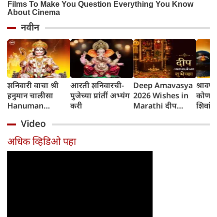
नवीन
शनिवारी वाचा श्री
आरती शनिवारची-
Deep Amavasya
श्रावण
हनुमान चालीसा
पुजेच्या प्रांतीं अभ्यंग
2026 Wishes in
कोणती
Hanuman
करी
Marathi दीप
शिवांन
Chalisa श्रीगुरु चरन
अमावस्येच्या शुभेच्छा
नयेत?
Video
सरोज रज, निज मनु
मुकुरु सुधारि
अधिक व्हिडिओ पहा