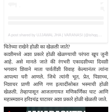
A post shared by UJJAWAL JHA | VARANASI (@ishqqebanaras)
चितेच्या राखेने होळी का खेळली जाते?
काशीमध्ये अशा प्रकारे होळी खेळण्याची परंपरा खूप जुनी
आहे. असे मानले जाते की रंगभरी एकादशीच्या दिवशी
भगवान शिवाने माता पार्वतींशी विवाह केल्यानंतर त्यांना
आपल्या घरी आणले. जिथे त्यांनी भूत, प्रेत, पिशाच्च,
निशाचर प्राणी आणि गण इत्यादींसोबत भस्माची होळी
खेळली. तेव्हापासून आजतागायत मणिकर्णिका घाट आणि
महास्मशान हरिश्चंद्र घाटावर अशा प्रकारे होळी खेळली जाते.