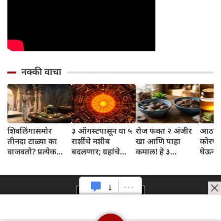
नक्की वाचा
शिवलिंगासमोर
३ ऑगस्टपासून या ५
रोज फक्त २ अंजीर
आठवड्
तीनदा टाळ्या का
राशींचे नशीब
खा आणि पाहा
कोरफड
वाजवतो? प्रत्येक
बदलणार; ग्रहांचे
कमाल! हे ३
घेऊन 
टाळीमागील अर्थ
नकारात्मक प्रभाव
आरोग्यदायी फायदे
चमकदा
जाणून घ्या
संपतील आणि शुभ
तुम्हाला ठाऊक
मिळवा,
दिवसांची सुरुवात
आहेत का?
घ्या
होईल