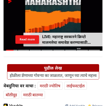
LIVE: महाराष्ट्र सरकारने क्रिप्टो
Read more
मालमत्तेचा समावेश करण्यासाठी
एमपीआयडी कायद्यात दुरुस्ती केली
पुढील लेख
होळीला शेणाच्या गोवऱ्या का जाळतात, जाणून घ्या त्याचे महत्त्व
वेबदुनिया वर वाचा :
मराठी ज्योतिष
लाईफस्टाईल
बॉलीवूड
मराठी बातम्या