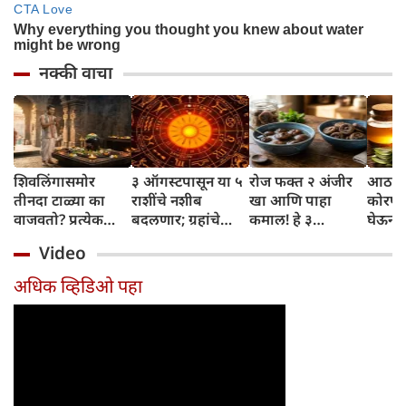
नक्की वाचा
शिवलिंगासमोर
३ ऑगस्टपासून या ५
रोज फक्त २ अंजीर
आठवड्
तीनदा टाळ्या का
राशींचे नशीब
खा आणि पाहा
कोरफड
वाजवतो? प्रत्येक
बदलणार; ग्रहांचे
कमाल! हे ३
घेऊन 
टाळीमागील अर्थ
नकारात्मक प्रभाव
आरोग्यदायी फायदे
चमकदा
Video
जाणून घ्या
संपतील आणि शुभ
तुम्हाला ठाऊक
मिळवा,
दिवसांची सुरुवात
आहेत का?
घ्या
अधिक व्हिडिओ पहा
होईल