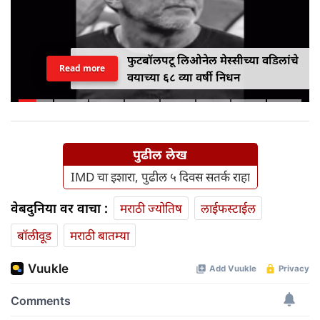
फुटबॉलपटू लिओनेल मेस्सीच्या वडिलांचे
Read more
वयाच्या ६८ व्या वर्षी निधन
पुढील लेख
IMD चा इशारा, पुढील ५ दिवस सतर्क राहा
वेबदुनिया वर वाचा :
मराठी ज्योतिष
लाईफस्टाईल
बॉलीवूड
मराठी बातम्या