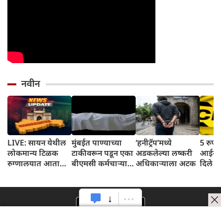
नवीन
LIVE: सायन येथील
मुंबईत पाण्याच्या
‘हनीट्रॅप’मध्ये
5 रुपये
लोकमान्य टिळक
टाकीवरून पडून एका
अडकलेल्या लष्करी
आईने 
रुग्णालयात आता
बीएमसी कर्मचाऱ्याचा
अधिकाऱ्याला अटक
दिले च
डिजिटल पेमेंट
दुर्दैवी मृत्यू