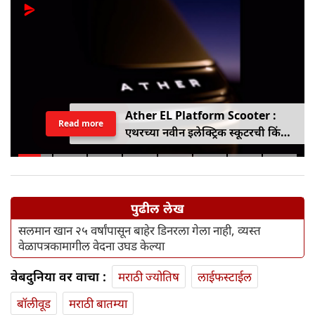
Ather EL Platform Scooter :
Read more
एथरच्या नवीन इलेक्ट्रिक स्कूटरची किंमत
जाहीर, जाणून घ्या कोनार्कमध्ये कोणती
खास वैशिष्ट्ये आहे
पुढील लेख
सलमान खान २५ वर्षांपासून बाहेर डिनरला गेला नाही, व्यस्त
वेळापत्रकामागील वेदना उघड केल्या
वेबदुनिया वर वाचा :
मराठी ज्योतिष
लाईफस्टाईल
बॉलीवूड
मराठी बातम्या