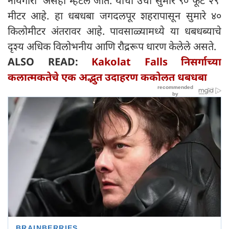
नायगारा' असेही म्हटले जाते. याची उंची सुमारे ९० फूट २९
मीटर आहे. हा धबधबा जगदलपूर शहरापासून सुमारे ४०
किलोमीटर अंतरावर आहे. पावसाळ्यामध्ये या धबधब्याचे
दृश्य अधिक विलोभनीय आणि रौद्ररूप धारण केलेले असते.
ALSO READ:
Kakolat Falls निसर्गाच्या
कलात्मकतेचे एक अद्भुत उदाहरण ककोलत धबधबा