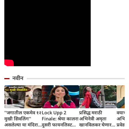
नवीन
''जगातील एकमेव १२
Lock Upp 2
प्रसिद्ध मराठी
वयाच्या
मुखी शिवलिंग''
Finale: श्रेया कालरा
अभिनेत्री अमृता
अभिनय
असलेल्या या मंदिरात
दुसरी फायनलिस्ट
खानविलकर घेणार
प्रवेश