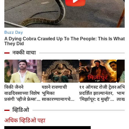
नक्की वाचा
विकी जैनने
यशने रावणाची
११ ऑगस्ट रोजी ट्रेलर
अभिनेत
वाढदिवसाच्या विशेष
भूमिका
प्रदर्शित झाल्यानंतर,
भामट्य
प्रसंगी 'व्हीजे फ्रेम्स'
साकारण्यामागचे
'मिर्झापूर: द मुव्ही'
लाखांच
या प्रॉडक्शन
रहस्य उघड केले
७-८ शहरांमध्ये भव्य
व्हिडिओ
हाऊसची भव्य
प्रमोशन करणार
सुरुवात केली
अधिक व्हिडिओ पहा