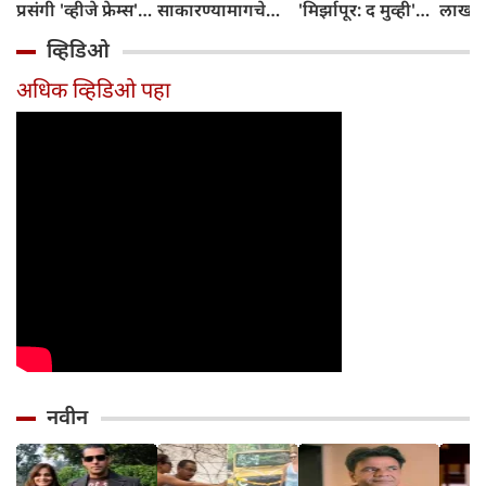
प्रसंगी 'व्हीजे फ्रेम्स'
साकारण्यामागचे
'मिर्झापूर: द मुव्ही'
लाखांच
या प्रॉडक्शन
रहस्य उघड केले
७-८ शहरांमध्ये भव्य
व्हिडिओ
हाऊसची भव्य
प्रमोशन करणार
सुरुवात केली
अधिक व्हिडिओ पहा
नवीन