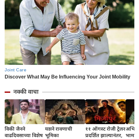
नक्की वाचा
विकी जैनने
यशने रावणाची
११ ऑगस्ट रोजी ट्रेलर
अभिनेत
वाढदिवसाच्या विशेष
भूमिका
प्रदर्शित झाल्यानंतर,
भामट्य