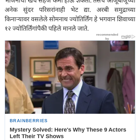
भोजनाचा खर्च सहज कमी होऊ शकतो. तसेच आजूबाजूच्या
अनेक सुंदर परिसरांनाही भेट द्या. अरबी समुद्राच्या
किनाऱ्यावर वसलेले सोमनाथ ज्योतिर्लिंग हे भगवान शिवाच्या
१२ ज्योतिर्लिंगांपैकी पहिले मानले जाते.