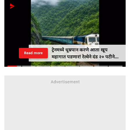
ट्रेनमध्ये धूम्रपान करणे आता खूप
Read more
महागात पडणार! रेल्वेने दंड २० पटीने
वाढवून ₹१०० वरून ₹२,००० केला