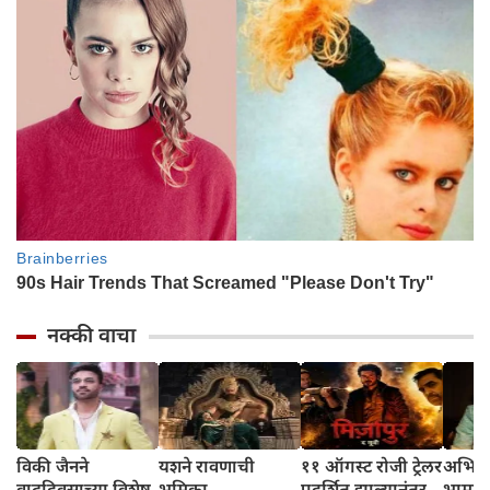
नक्की वाचा
विकी जैनने
यशने रावणाची
११ ऑगस्ट रोजी ट्रेलर
अभिनेत
वाढदिवसाच्या विशेष
भूमिका
प्रदर्शित झाल्यानंतर,
भामट्य