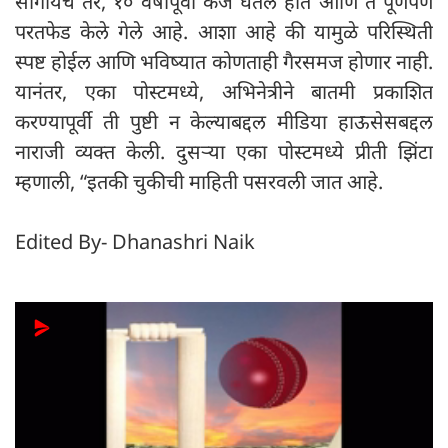
सांगायचे तर, १० वर्षांपूर्वी कर्ज घेतले होते आणि ते पूर्णपणे
परतफेड केले गेले आहे. आशा आहे की यामुळे परिस्थिती
स्पष्ट होईल आणि भविष्यात कोणताही गैरसमज होणार नाही.
यानंतर, एका पोस्टमध्ये, अभिनेत्रीने बातमी प्रकाशित
करण्यापूर्वी ती पुष्टी न केल्याबद्दल मीडिया हाऊसेसबद्दल
नाराजी व्यक्त केली. दुसऱ्या एका पोस्टमध्ये प्रीती झिंटा
म्हणाली, “इतकी चुकीची माहिती पसरवली जात आहे.
Edited By- Dhanashri Naik