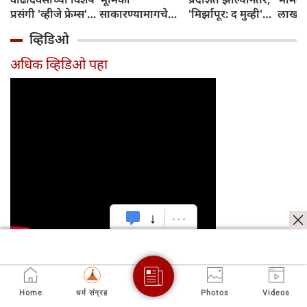
प्रसंगी 'व्हीजे फ्रेम्स'
साकारण्यामागचे
'मिर्झापूर: द मुव्ही'
लाखांच
या प्रॉडक्शन
रहस्य उघड केले
७-८ शहरांमध्ये भव्य
व्हिडिओ
हाऊसची भव्य
प्रमोशन करणार
सुरुवात केली
अधिक व्हिडिओ पहा
नवीन
Home
धर्म संग्रह
Photos
Videos