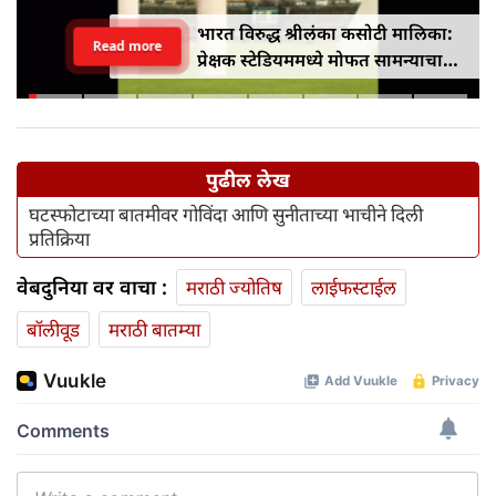
भारत विरुद्ध श्रीलंका कसोटी मालिका:
Read more
प्रेक्षक स्टेडियममध्ये मोफत सामन्याचा
आनंद घेऊ शकतात
पुढील लेख
घटस्फोटाच्या बातमीवर गोविंदा आणि सुनीताच्या भाचीने दिली
प्रतिक्रिया
वेबदुनिया वर वाचा :
मराठी ज्योतिष
लाईफस्टाईल
बॉलीवूड
मराठी बातम्या