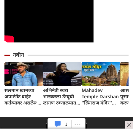
नवीन
सलमान खानच्या
अभिनेत्री स्वरा
Mahadev
आसाम
अपार्टमेंट बाहेर
भास्करला डेंग्यूची
Temple Darshan
पूरग्रस
कर्तव्यावर असलेल्या
लागण रुग्णालयात
''लिंगराज मंदिर''
करण्या
पोलिसाचा मृत्यू
दाखल
कलिंग वास्तुकलेचे
शरद के
एक जिवंत उदाहरण
आले