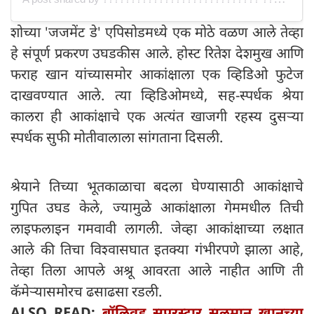
शोच्या 'जजमेंट डे' एपिसोडमध्ये एक मोठे वळण आले तेव्हा
हे संपूर्ण प्रकरण उघडकीस आले. होस्ट रितेश देशमुख आणि
फराह खान यांच्यासमोर आकांक्षाला एक व्हिडिओ फुटेज
दाखवण्यात आले. त्या व्हिडिओमध्ये, सह-स्पर्धक श्रेया
कालरा ही आकांक्षाचे एक अत्यंत खाजगी रहस्य दुसऱ्या
स्पर्धक सुफी मोतीवालाला सांगताना दिसली.
श्रेयाने तिच्या भूतकाळाचा बदला घेण्यासाठी आकांक्षाचे
गुपित उघड केले, ज्यामुळे आकांक्षाला गेममधील तिची
लाइफलाइन गमवावी लागली. जेव्हा आकांक्षाच्या लक्षात
आले की तिचा विश्वासघात इतक्या गंभीरपणे झाला आहे,
तेव्हा तिला आपले अश्रू आवरता आले नाहीत आणि ती
कॅमेऱ्यासमोरच ढसाढसा रडली.
ALSO READ:
बॉलिवूड सुपरस्टार सलमान खानच्या