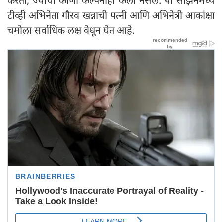
करतो, ज्याची कोणी कल्पनाही केली नसेल. या सीझनमध्ये
टीव्ही अभिनेता गौरव खन्नाची पत्नी आणि अभिनेत्री आकांक्षा
चमोला सर्वाधिक लक्ष वेधून घेत आहे.