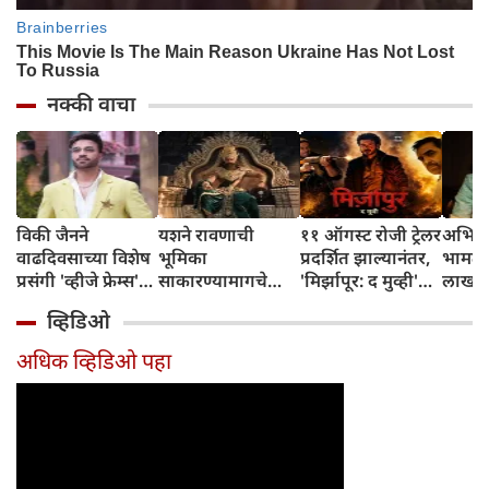
नक्की वाचा
विकी जैनने
यशने रावणाची
११ ऑगस्ट रोजी ट्रेलर
अभिनेत
वाढदिवसाच्या विशेष
भूमिका
प्रदर्शित झाल्यानंतर,
भामट्य
प्रसंगी 'व्हीजे फ्रेम्स'
साकारण्यामागचे
'मिर्झापूर: द मुव्ही'
लाखांच
या प्रॉडक्शन
रहस्य उघड केले
७-८ शहरांमध्ये भव्य
व्हिडिओ
हाऊसची भव्य
प्रमोशन करणार
सुरुवात केली
अधिक व्हिडिओ पहा