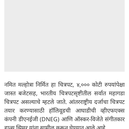
नमित मल्होत्रा ​​निर्मित हा चित्रपट, ४,००० कोटी रुपयांपेक्षा
जास्त बजेटसह, भारतीय चित्रपटसृष्टीतील सर्वात महागडा
चित्रपट असल्याचे म्हटले जाते. आंतरराष्ट्रीय दर्जाचा चित्रपट
तयार करण्यासाठी हॉलिवूडची आघाडीची व्हीएफएक्स
कंपनी डीएनईजी (DNEG) आणि ऑस्कर-विजेते संगीतकार
हान्स झिमर यांना सामील करून घेण्यात आले आहे.