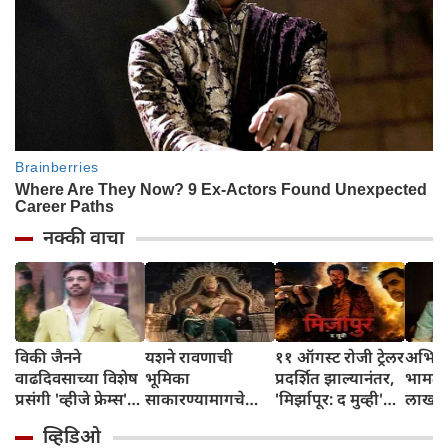
नक्की वाचा
विकी जैनने
यशने रावणाची
११ ऑगस्ट रोजी ट्रेलर
अभिनेत
वाढदिवसाच्या विशेष
भूमिका
प्रदर्शित झाल्यानंतर,
भामट्य
प्रसंगी 'व्हीजे फ्रेम्स'
साकारण्यामागचे
'मिर्झापूर: द मुव्ही'
लाखांच
या प्रॉडक्शन
रहस्य उघड केले
७-८ शहरांमध्ये भव्य
व्हिडिओ
हाऊसची भव्य
प्रमोशन करणार