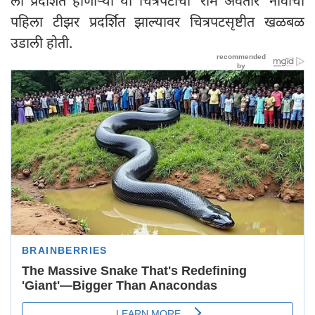
ला प्रदर्शित होणाऱ्या या चित्रपटाचा 'राम अवतार' नावाचा
पहिला टीझर प्रदर्शित झाल्यावर चित्रपटसृष्टीत खळबळ
उडाली होती.