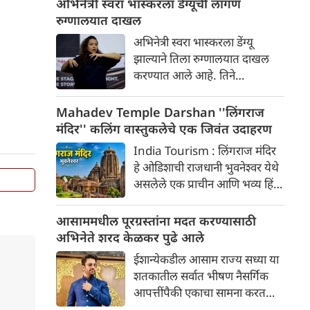
अभिनेत्री स्वरा भास्करला डेंग्यूची लागण
रुग्णालयात दाखल
अभिनेत्री स्वरा भास्करला डेंग्यू
झाल्याने तिला रुग्णालयात दाखल
करण्यात आले आहे. तिने
रुग्णालयातून स्वतःचा एक फोटो
तिच्या इंस्टाग्राम स्टोरीवर शेअर केला
Mahadev Temple Darshan ''लिंगराज
आहे
मंदिर'' कलिंग वास्तुकलेचे एक जिवंत उदाहरण
India Tourism : लिंगराज मंदिर
हे ओडिशाची राजधानी भुवनेश्वर येथे
असलेले एक प्राचीन आणि भव्य हिंदू
मंदिर आहे. हे शहरातील सर्वात मोठे
आणि सर्वात महत्त्वाचे मंदिर मानले
आसाममधील पूरग्रस्तांना मदत करण्यासाठी
जाते.
अभिनेते शरद केळकर पुढे आले
ईशान्येकडील आसाम राज्य सध्या या
शतकातील सर्वात भीषण नैसर्गिक
आपत्तींपैकी एकाचा सामना करत
आहे. या विनाशकारी पुरामुळे लाखो