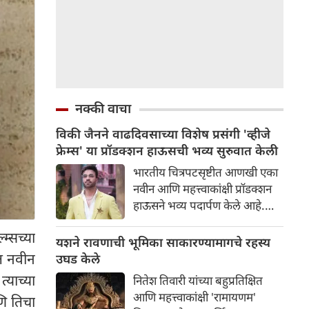
नक्की वाचा
विकी जैनने वाढदिवसाच्या विशेष प्रसंगी 'व्हीजे
फ्रेम्स' या प्रॉडक्शन हाऊसची भव्य सुरुवात केली
भारतीय चित्रपटसृष्टीत आणखी एका
नवीन आणि महत्त्वाकांक्षी प्रॉडक्शन
हाऊसने भव्य पदार्पण केले आहे.
प्रसिद्ध उद्योगपती आणि निर्माता विकी
्सच्या
जैनने आपल्या वाढदिवसाच्या विशेष
यशने रावणाची भूमिका साकारण्यामागचे रहस्य
प्रसंगी 'व्हीजे फ्रेम्स' या आपल्या नवीन
ात नवीन
उघड केले
प्रॉडक्शन बॅनरची अधिकृतपणे घोषणा
्याच्या
नितेश तिवारी यांच्या बहुप्रतिक्षित
केली. या नवीन बॅनरचा पहिला
आणि महत्त्वाकांक्षी 'रामायणम'
ि तिचा
प्रकल्प इतका भव्य आहे की त्याने