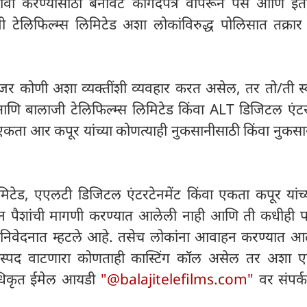
 दावा करण्यासाठी बनावट कागदपत्रे वापरून पैसे आणि इ
टेलिफिल्म्स लिमिटेड अशा लोकांविरुद्ध पोलिसात तक्रा
 "जर कोणी अशा व्यक्तींशी व्यवहार करत असेल, तर तो/ती स्
 बालाजी टेलिफिल्म्स लिमिटेड किंवा ALT डिजिटल एंटरट
 एकता आर कपूर यांच्या कोणत्याही नुकसानीसाठी किंवा नुकस
मिटेड, एएलटी डिजिटल एंटरटेनमेंट किंवा एकता कपूर यांच्
डून पैशांची मागणी करण्यात आलेली नाही आणि ती कधीही 
 निवेदनात म्हटले आहे. तसेच लोकांना आवाहन करण्यात आ
यास्पद वाटणारा कोणताही कास्टिंग कॉल असेल तर अशा एज
िकृत ईमेल आयडी
"@balajitelefilms.com"
वर संपर्क