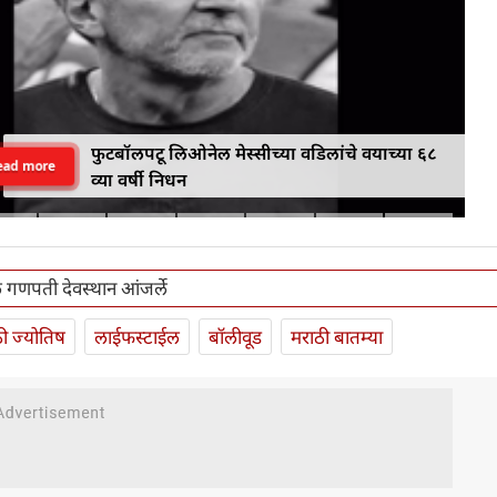
फुटबॉलपटू लिओनेल मेस्सीच्या वडिलांचे वयाच्या ६८
ead more
व्या वर्षी निधन
 गणपती देवस्थान आंजर्ले
ी ज्योतिष
लाईफस्टाईल
बॉलीवूड
मराठी बातम्या