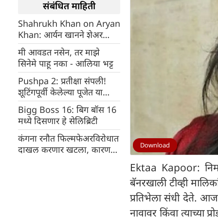
संबंधित माहिती
Shahrukh Khan on Aryan
Khan: आर्यन खानने शेअर
केला सुहाना आणि
मी आवडत नसेन, तर माझे
अबरामसोबतचा असा फोटो,
सिनेमे पाहू नका - आलिया भट्ट
पाहून शाहरुख खानने केली ही
कमेंट
Pushpa 2: प्रतीक्षा संपली!
शूटिंगपूर्वी केलेल्या पूजेत या
कारणामुळे अल्लू अर्जुन उपस्थित
Bigg Boss 16: बिग बॉस 16
नव्हता
मध्ये दिसणार हे सेलिब्रिटी
कंगना रनौत फिल्मफेअरविरोधात
Download
दाखल करणार खटला, कारण
मात्र आहे जरा वेगळं
Ektaa Kapoor: निर्मा
बॅनरखाली टीव्ही मालिकां
प्रतिभेला संधी देते. आज
नावावर किंवा त्याच्या