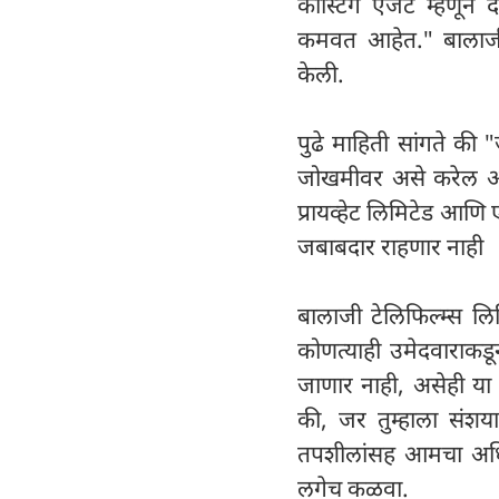
कास्टिंग एजंट म्हणून
कमवत आहेत." बालाजी 
केली.
पुढे माहिती सांगते की
जोखमीवर असे करेल आणि
प्रायव्हेट लिमिटेड आणि
जबाबदार राहणार नाही
बालाजी टेलिफिल्म्स लि
कोणत्याही उमेदवाराक
जाणार नाही, असेही या
की, जर तुम्हाला संश
तपशीलांसह आमचा अध
लगेच कळवा.