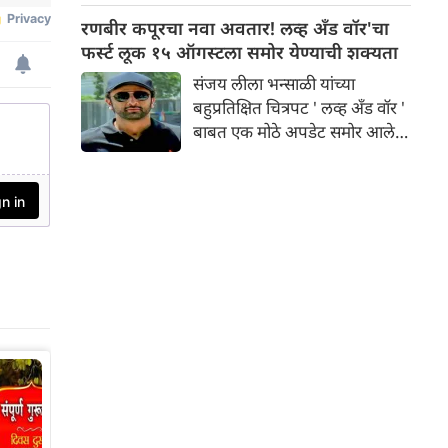
लोकांचे जीवन विस्कळीत झाले आहे.
रणबीर कपूरचा नवा अवतार! लव्ह अँड वॉर'चा
राज्यातील अनेक जिल्हे पाण्याखाली
फर्स्ट लूक १५ ऑगस्टला समोर येण्याची शक्यता
गेले असून लोक जीवनावश्यक
संजय लीला भन्साळी यांच्या
वस्तूंसाठी संघर्ष करत असताना,
बहुप्रतिक्षित चित्रपट ' लव्ह अँड वॉर '
मनोरंजन उद्योगानेही या कठीण
बाबत एक मोठे अपडेट समोर आले
काळात मदतीचा हात पुढे केला आहे.
आहे . वृत्तानुसार, निर्माते १५ ऑगस्ट
रोजी चित्रपटाचे पहिले अधिकृत
प्रमोशनल साहित्य प्रदर्शित करू
शकतात. बऱ्याच काळापासून रणबीर
कपूर, आलिया भट्ट आणि विकी
कौशल यांचे लूक्स पूर्णपणे गुप्त
ठेवण्यात आले आहेत. आता अशी
चर्चा आहे की, स्वातंत्र्यदिनी या तिन्ही
स्टार्सच्या कॅरेक्टर पोस्टर्स किंवा मोशन
पोस्टर्सद्वारे चित्रपटाची पहिली झलक
दाखवली जाईल.