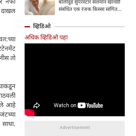
तर नफा
बॉलीवूड सुपरस्टार सलमान खानशी
दाखल करून तपास सुरू केला आहे.
संबंधित एक रंजक किस्सा सांगितला
र दाखल
आहे. त्यांनी सलमानच्या 'गॅलेक्सी
अपार्टमेंट्स'मधील घराला दिलेल्या
व्हिडिओ
भेटीचे वर्णन केले, जिथे त्यांनी पाहिले
अधिक व्हिडिओ पहा
की अभिनेता एकाच वेळी बिर्याणी
वत:च्या
खात होता आणि केसांवर उपचार
ेनमेंट
(हेअर ट्रीटमेंट) करून घेत होता.
ानीस तो
शैलेंद्र सिंह यांनी नमूद केले की ही
घटना त्या काळातील आहे जेव्हा
त्यांची आणि सलमानची घट्ट मैत्री
होती; त्यावेळी ते दर सोमवारी रात्री
याकडून
एकत्र पार्टी करायचे.
पाठवली
संभाषणादरम्यान, त्यांनी सांगितले की
सलमानला जेवताना आरशात स्वतःला
ले आहे
पाहण्याची एक वेगळी सवय होती.
ंटच्या
 साधा.