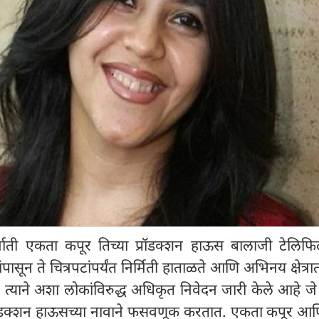
ती एकता कपूर तिच्या प्रॉडक्शन हाऊस बालाजी टेलिफिल्म
पासून ते चित्रपटांपर्यंत निर्मिती हाताळते आणि अभिनय क्षेत्र
 त्याने अशा लोकांविरुद्ध अधिकृत निवेदन जारी केले आहे जे त
 प्रोडक्शन हाऊसच्या नावाने फसवणूक करतात. एकता कपूर आण