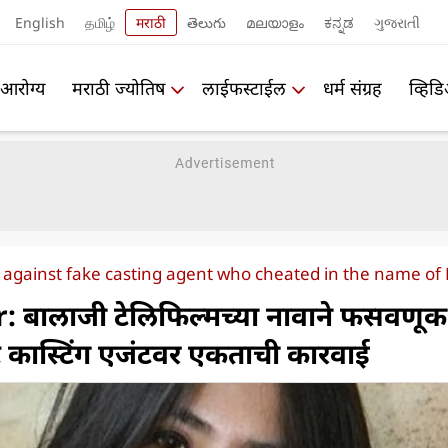
English
தமிழ்
मराठी
తెలుగు
മലയാളം
ಕನ್ನಡ
ગુજરાતી
आरोग्य
मराठी ज्योतिष
लाईफस्टाईल
धर्म संग्रह
व्हिड
 against fake casting agent who cheated in the name of B
 बालाजी टेलिफिल्मच्या नावाने फसवणूक
 कास्टिंग एजंटवर एकताची कारवाई