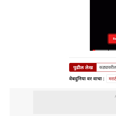
R
पुढील लेख
कड्यावरील
वेबदुनिया वर वाचा :
मराठ