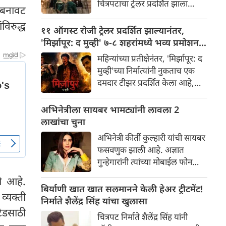
चित्रपटाचा ट्रेलर प्रदर्शित झाला
ी बनावट
चाहत्यांमध्ये आधीच खळबळ उडवून
असून, त्यामुळे सोशल मीडिया आणि
दिली आहे.
विरुद्ध
चित्रपटसृष्टीत खळबळ उडाली आहे.
११ ऑगस्ट रोजी ट्रेलर प्रदर्शित झाल्यानंतर,
चित्रपटातील कलाकार आणि
'मिर्झापूर: द मुव्ही' ७-८ शहरांमध्ये भव्य प्रमोशन
भव्यतेची मोठ्या प्रमाणावर चर्चा होत
करणार
महिन्यांच्या प्रतीक्षेनंतर, 'मिर्झापूर: द
असली तरी, ज्या एका गोष्टीने
मुव्ही'च्या निर्मात्यांनी नुकताच एक
सर्वाधिक लक्ष वेधून घेतले आहे आणि
दमदार टीझर प्रदर्शित केला आहे,
प्रेक्षकांना रोमांचित केले आहे, ती
ज्यामुळे चाहत्यांना या प्रतिष्ठित
म्हणजे 'रॉकिंग स्टार' यशने
फ्रँचायझीच्या मोठ्या पडद्यावरील
अभिनेत्रीला सायबर भामट्यांनी लावला 2
साकारलेली रावणाची भूमिका.
रूपांतराची पहिली झलक मिळाली
लाखांचा चुना
आहे. पंकज त्रिपाठी, अली फजल
अभिनेत्री कीर्ती कुल्हारी यांची सायबर
आणि दिव्येंदू शर्मा पुन्हा एकदा
फसवणुक झाली आहे. अज्ञात
त्यांच्या चाहत्यांच्या आवडत्या भूमिका
गुन्हेगारांनी त्यांच्या मोबाईल फोन
साकारत आहे.
आणि क्रेडिट कार्डमध्ये अनधिकृत
ी आहे.
प्रवेश मिळवून अवघ्या काही मिनिटांत
बिर्याणी खात खात सलमानने केली हेअर ट्रीटमेंट!
्यक्ती
त्यांची ₹२४३,८५२ ची फसवणूक
निर्माते शैलेंद्र सिंह यांचा खुलासा
केली. अभिनेत्रीच्या तक्रारीच्या
टेडसाठी
चित्रपट निर्माते शैलेंद्र सिंह यांनी
आधारे, आंबोली पोलिसांनी गुन्हा