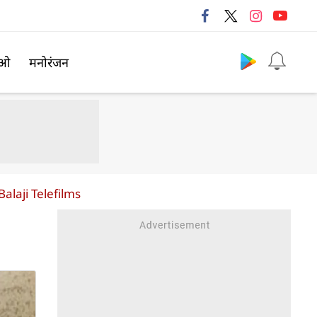
Follow us
िओ
मनोरंजन
alaji Telefilms