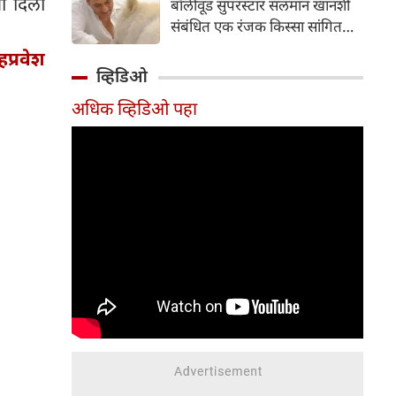
ी दिली
बॉलीवूड सुपरस्टार सलमान खानशी
दाखल करून तपास सुरू केला आहे.
संबंधित एक रंजक किस्सा सांगितला
आहे. त्यांनी सलमानच्या 'गॅलेक्सी
्रवेश
अपार्टमेंट्स'मधील घराला दिलेल्या
व्हिडिओ
भेटीचे वर्णन केले, जिथे त्यांनी पाहिले
अधिक व्हिडिओ पहा
की अभिनेता एकाच वेळी बिर्याणी
खात होता आणि केसांवर उपचार
(हेअर ट्रीटमेंट) करून घेत होता.
शैलेंद्र सिंह यांनी नमूद केले की ही
घटना त्या काळातील आहे जेव्हा
त्यांची आणि सलमानची घट्ट मैत्री
होती; त्यावेळी ते दर सोमवारी रात्री
एकत्र पार्टी करायचे.
संभाषणादरम्यान, त्यांनी सांगितले की
सलमानला जेवताना आरशात स्वतःला
पाहण्याची एक वेगळी सवय होती.