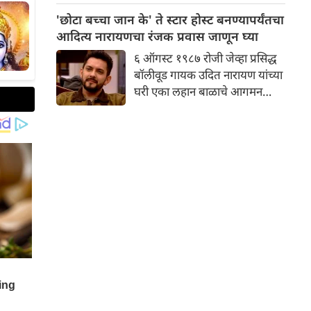
जाणार आहे. या दोन मालमत्ता
'छोटा बच्चा जान के' ते स्टार होस्ट बनण्यापर्यंतचा
शहाजहानपूर या शहरात आणि एका
आदित्य नारायणचा रंजक प्रवास जाणून घ्या
गावात आहे.
६ ऑगस्ट १९८७ रोजी जेव्हा प्रसिद्ध
बॉलीवूड गायक उदित नारायण यांच्या
घरी एका लहान बाळाचे आगमन
झाले, तेव्हा फार कमी लोकांनी
कल्पना केली असेल की हे बाळ पुढे
जाऊन आपल्या अष्टपैलू प्रतिभेने सर्व
वयोगटातील प्रेक्षकांची मने जिंकेल.
आम्ही बोलत आहोत प्रसिद्ध गायक,
अभिनेते आणि लोकप्रिय टीव्ही होस्ट,
आदित्य नारायण यांच्याबद्दल.