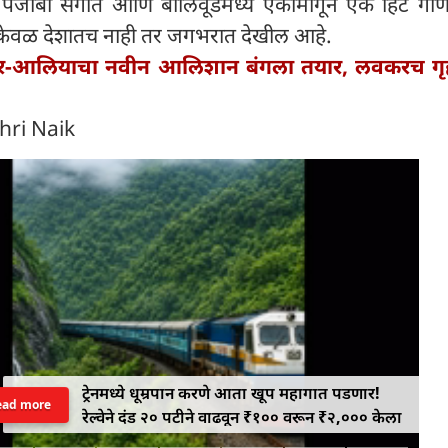
ने पंजाबी संगीत आणि बॉलिवूडमध्ये एकामागून एक हिट गाण
केवळ देशातच नाही तर जगभरात देखील आहे.
र-आलियाचा नवीन आलिशान बंगला तयार, लवकरच गृहप
hri Naik
ट्रेनमध्ये धूम्रपान करणे आता खूप महागात पडणार!
ead more
रेल्वेने दंड २० पटीने वाढवून ₹१०० वरून ₹२,००० केला