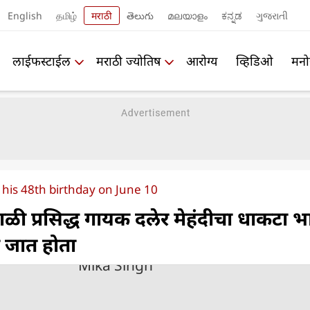
English
தமிழ்
मराठी
తెలుగు
മലയാളം
ಕನ್ನಡ
ગુજરાતી
लाईफस्टाईल
मराठी ज्योतिष
आरोग्य
व्हिडिओ
मनो
 his 48th birthday on June 10
ळी प्रसिद्ध गायक दलेर मेहंदीचा धाकटा 
जात होता