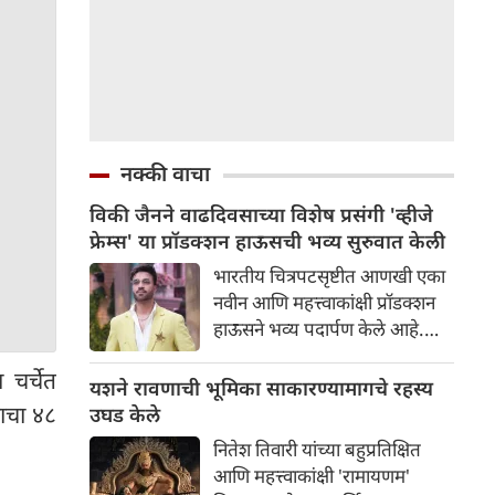
नक्की वाचा
विकी जैनने वाढदिवसाच्या विशेष प्रसंगी 'व्हीजे
फ्रेम्स' या प्रॉडक्शन हाऊसची भव्य सुरुवात केली
भारतीय चित्रपटसृष्टीत आणखी एका
नवीन आणि महत्त्वाकांक्षी प्रॉडक्शन
हाऊसने भव्य पदार्पण केले आहे.
प्रसिद्ध उद्योगपती आणि निर्माता विकी
चर्चेत
जैनने आपल्या वाढदिवसाच्या विशेष
यशने रावणाची भूमिका साकारण्यामागचे रहस्य
प्रसंगी 'व्हीजे फ्रेम्स' या आपल्या नवीन
ाचा ४८
उघड केले
प्रॉडक्शन बॅनरची अधिकृतपणे घोषणा
नितेश तिवारी यांच्या बहुप्रतिक्षित
केली. या नवीन बॅनरचा पहिला
आणि महत्त्वाकांक्षी 'रामायणम'
प्रकल्प इतका भव्य आहे की त्याने