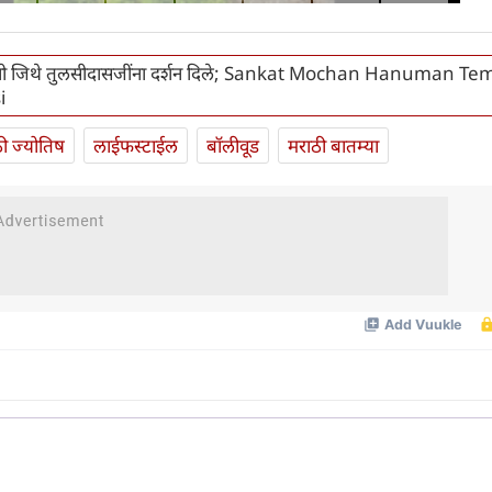
ंनी जिथे तुलसीदासजींना दर्शन दिले; Sankat Mochan Hanuman Te
i
ी ज्योतिष
लाईफस्टाईल
बॉलीवूड
मराठी बातम्या