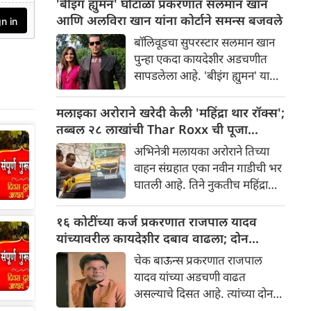
'बीइंग ह्युमन' घोटाळा प्रकरणात सलमान खान
मंदिर अल्मोडा शहरापासून सुमारे 35-
आणि अलविरा खान यांना कोर्टाने समन्स बजवले
37 किमी अंतरावर, जटागंगा नदीच्या
बॉलिवूडचा सुपरस्टार सलमान खान
काठावर, घनदाट देवदार जंगलांमध्ये
पुन्हा एकदा कायदेशीर अडचणीत
वसलेले आहे
सापडलेला आहे. 'बीइंग ह्युमन' या
ब्रँडशी संबंधित कथित फसवणुकीच्या
प्रकरणात चंदीगड न्यायालयाने
मलाइका अरोराने खरेदी केली 'महिंद्रा थार रॉक्स';
अभिनेता सलमान खान, त्याची बहीण
तब्बल २८ लाखांची Thar Roxx ची पूजा
अलविरा खान अग्निहोत्री आणि
करतानाचा व्हिडिओ व्हायरल
अभिनेत्री मलायका अरोराने तिच्या
स्टाईल अँड कंटेंट ज्वेलरी प्रायव्हेट
वाहन संग्रहात एका नवीन गाडीची भर
लिमिटेडच्या संचालकांना समन्स
घातली आहे. तिने नुकतीच महिंद्रा
बजावले आहे.
थार रॉक्स स्टार एडिशन खरेदी केली
आहे. एका खाजगी समारंभात ही
१६ कोटींच्या कर्ज प्रकरणात राजपाल यादव
एसयूव्ही तिला सुपूर्द करण्यात आली,
यांच्यावरील कायदेशीर दबाव वाढला; दोन
ज्याचा व्हिडिओ आता इंस्टाग्रामवर
मालमत्तांचा लिलाव होणार
चेक बाऊन्स प्रकरणात राजपाल
मोठ्या प्रमाणावर शेअर केला जात
यादव यांच्या अडचणी वाढत
आहे. गाडी मिळाल्यानंतर, मलायकाने
असल्याचे दिसत आहे. त्यांच्या दोन
तिच्या घरी पूजा-अर्चा देखील केली.
मालमत्ता ९ सप्टेंबर रोजी विकल्या