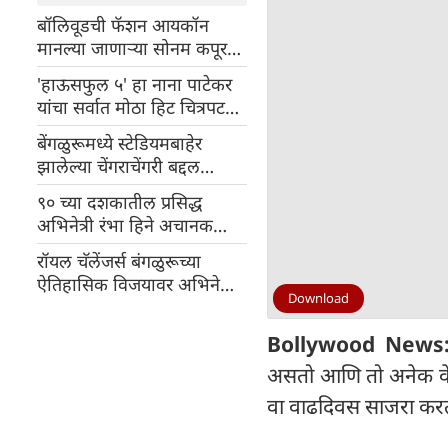
बॉलिवूडची फॅशन आयकॉन
मानल्या जाणाऱ्या सोनम कपूरचा
प्रवास अनेकांसाठी आहे
'हाऊसफुल ५' हा नाना पाटेकर
प्रेरणादायी
यांचा सर्वात मोठा हिट चित्रपट
ठरला, आतापर्यंतच्या कमाईचे
बेंगळुरूमध्ये स्टेडियमबाहेर
सर्व रेकॉर्ड मोडले!
झालेल्या चेंगराचेंगरी बद्दल
अभिनेत्री अनुष्का शर्माने व्यक्त
९० च्या दशकातील प्रसिद्ध
केल तीव्र दुःख
अभिनेत्री रंभा हिने अचानक
बॉलिवूडला का दिला निरोप;
रॉयल चॅलेंजर्स बंगळुरूच्या
आता कुठे आहे?
ऐतिहासिक विजयावर अभिनेत्री
Download
अनुष्का शर्मा झाली भावूक
Bollywood News
असतो आणि तो अनेक वे
वा वाढदिवस साजरा क