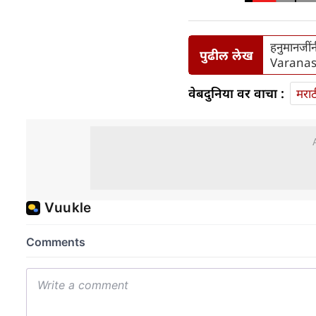
हनुमानजी
पुढील लेख
Varanas
वेबदुनिया वर वाचा :
मराठ