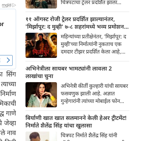
चित्रपटाचा ट्रेलर प्रदर्शित झाला
चाहत्यांमध्ये आधीच खळबळ उडवून
असून, त्यामुळे सोशल मीडिया आणि
दिली आहे.
चित्रपटसृष्टीत खळबळ उडाली आहे.
११ ऑगस्ट रोजी ट्रेलर प्रदर्शित झाल्यानंतर,
चित्रपटातील कलाकार आणि
'मिर्झापूर: द मुव्ही' ७-८ शहरांमध्ये भव्य प्रमोशन
भव्यतेची मोठ्या प्रमाणावर चर्चा होत
करणार
महिन्यांच्या प्रतीक्षेनंतर, 'मिर्झापूर: द
असली तरी, ज्या एका गोष्टीने
मुव्ही'च्या निर्मात्यांनी नुकताच एक
सर्वाधिक लक्ष वेधून घेतले आहे आणि
दमदार टीझर प्रदर्शित केला आहे,
प्रेक्षकांना रोमांचित केले आहे, ती
ज्यामुळे चाहत्यांना या प्रतिष्ठित
म्हणजे 'रॉकिंग स्टार' यशने
फ्रँचायझीच्या मोठ्या पडद्यावरील
अभिनेत्रीला सायबर भामट्यांनी लावला 2
साकारलेली रावणाची भूमिका.
 सिंग
रूपांतराची पहिली झलक मिळाली
लाखांचा चुना
आहे. पंकज त्रिपाठी, अली फजल
्याच्या
अभिनेत्री कीर्ती कुल्हारी यांची सायबर
आणि दिव्येंदू शर्मा पुन्हा एकदा
निर्माण
फसवणुक झाली आहे. अज्ञात
त्यांच्या चाहत्यांच्या आवडत्या भूमिका
गुन्हेगारांनी त्यांच्या मोबाईल फोन
मिकाची
साकारत आहे.
आणि क्रेडिट कार्डमध्ये अनधिकृत
्ध गाणे
प्रवेश मिळवून अवघ्या काही मिनिटांत
बिर्याणी खात खात सलमानने केली हेअर ट्रीटमेंट!
 जेव्हा
त्यांची ₹२४३,८५२ ची फसवणूक
निर्माते शैलेंद्र सिंह यांचा खुलासा
केली. अभिनेत्रीच्या तक्रारीच्या
पले नाव
चित्रपट निर्माते शैलेंद्र सिंह यांनी
आधारे, आंबोली पोलिसांनी गुन्हा