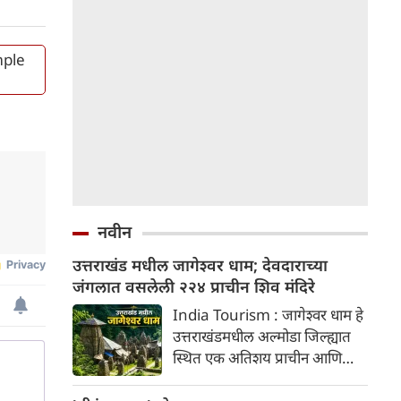
mple
नवीन
उत्तराखंड मधील जागेश्वर धाम; देवदाराच्या
जंगलात वसलेली २२४ प्राचीन शिव मंदिरे
India Tourism : जागेश्वर धाम हे
उत्तराखंडमधील अल्मोडा जिल्ह्यात
स्थित एक अतिशय प्राचीन आणि
पवित्र शिव मंदिर परिसर आहे. याला
"देवाची दरी" असेही म्हणतात. हे